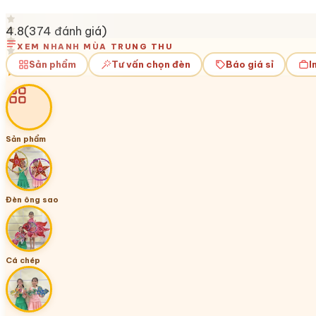
4.8
(
374
đánh giá)
XEM NHANH MÙA TRUNG THU
Sản phẩm
Tư vấn chọn đèn
Báo giá sỉ
I
Sản phẩm
Đèn ông sao
Cá chép