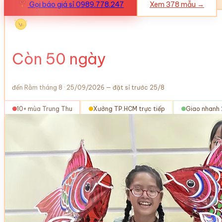
Gọi báo giá sỉ 0989.778.247
Xem
378
mẫu →
Còn
50
ngày
đến Rằm tháng 8 · 25/09/2026 — đặt sỉ trước 25/8
10+ mùa Trung Thu
Xưởng TP.HCM trực tiếp
Giao nhanh