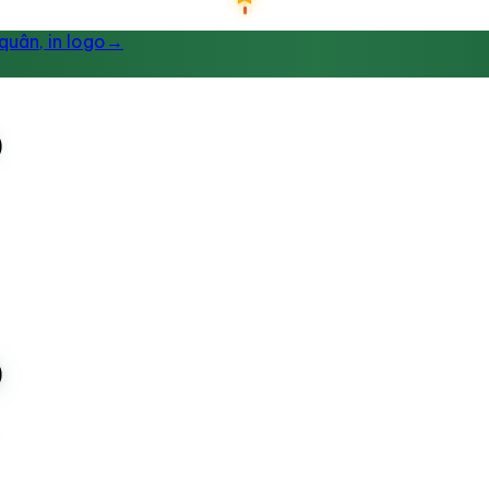
uân, in logo
→