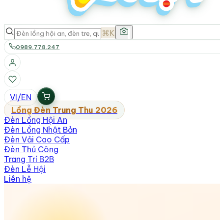
⌘K
0989.778.247
VI
/
EN
Lồng Đèn Trung Thu 2026
Đèn Lồng Hội An
Đèn Lồng Nhật Bản
Đèn Vải Cao Cấp
Đèn Thủ Công
Trang Trí B2B
Đèn Lễ Hội
Liên hệ