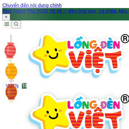
Chuyển đến nội dung chính
Mùa Trung Thu 2026 đã về — đèn ông sao, cá chép, kéo q
VI
/
EN