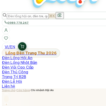
⌘K
0989.778.247
VI
/
EN
Lồng Đèn Trung Thu 2026
Đèn Lồng Hội An
Đèn Lồng Nhật Bản
Đèn Vải Cao Cấp
Đèn Thủ Công
Trang Trí B2B
Đèn Lễ Hội
Liên hệ
Trang chủ
›
Cửa hàng
›
Chi nhánh Hội An