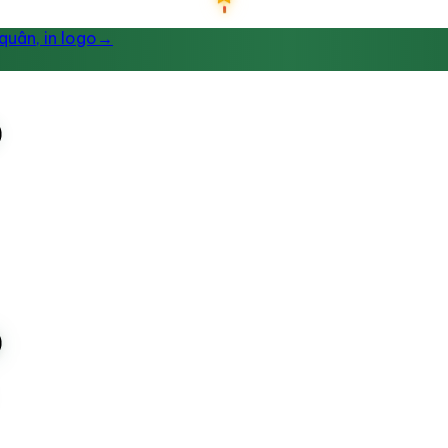
uân, in logo
→