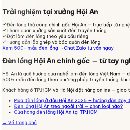
Trải nghiệm tại xưởng Hội An
Đèn lồng thủ công chính gốc Hội An — trực tiếp từ ngh
Tham quan xưởng sản xuất đèn truyền thống
Đặt làm đèn lồng theo yêu cầu riêng
Hướng dẫn lắp ghép và bảo quản đèn lồng
Xem 500+ mẫu đèn lồng →
Chat Zalo tư vấn ngay
Đèn lồng Hội An chính gốc — từ tay n
Hội An là quê hương của nghề làm đèn lồng Việt Nam — 
500+ mẫu đèn lồng theo phương pháp truyền thống: khung t
Khách hàng ở TP.HCM và Hà Nội đặt hàng online — giao t
Mua đèn lồng ở đâu Hội An 2026 — hướng dẫn đầy 
Đèn lồng Hội An treo ngoài trời — chọn loại nào?
Cửa hàng đèn lồng Hội An tại TP.HCM
← Về trang chủ