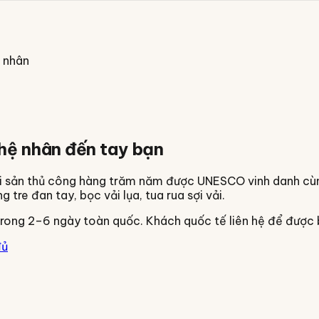
ệ nhân
ghệ nhân đến tay bạn
di sản thủ công hàng trăm năm được UNESCO vinh danh cùn
re đan tay, bọc vải lụa, tua rua sợi vải.
rong 2–6 ngày toàn quốc. Khách quốc tế liên hệ để được 
đủ