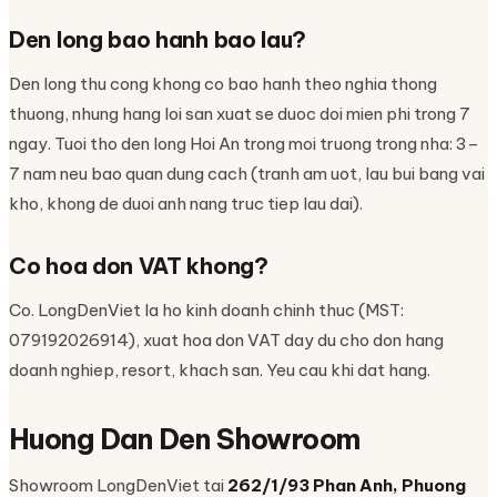
Den long bao hanh bao lau?
Den long thu cong khong co bao hanh theo nghia thong
thuong, nhung hang loi san xuat se duoc doi mien phi trong 7
ngay. Tuoi tho den long Hoi An trong moi truong trong nha: 3–
7 nam neu bao quan dung cach (tranh am uot, lau bui bang vai
kho, khong de duoi anh nang truc tiep lau dai).
Co hoa don VAT khong?
Co. LongDenViet la ho kinh doanh chinh thuc (MST:
079192026914), xuat hoa don VAT day du cho don hang
doanh nghiep, resort, khach san. Yeu cau khi dat hang.
Huong Dan Den Showroom
Showroom LongDenViet tai
262/1/93 Phan Anh, Phuong