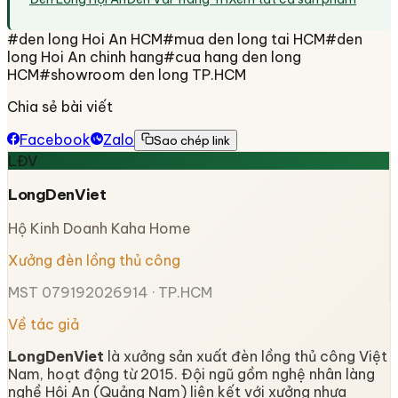
#
den long Hoi An HCM
#
mua den long tai HCM
#
den
long Hoi An chinh hang
#
cua hang den long
HCM
#
showroom den long TP.HCM
Chia sẻ bài viết
Facebook
Zalo
Sao chép link
LĐV
LongDenViet
Hộ Kinh Doanh Kaha Home
Xưởng đèn lồng thủ công
MST 079192026914 · TP.HCM
Về tác giả
LongDenViet
là xưởng sản xuất đèn lồng thủ công Việt
Nam, hoạt động từ 2015. Đội ngũ gồm nghệ nhân làng
nghề Hội An (Quảng Nam) liên kết với xưởng nhựa