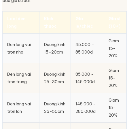
bao gia uu dai.
Loai den
Kich
Gia
Gia si
long
thuoc
le/chiec
(10+)
Giam
Den long vai
Duong kinh
45.000 –
15–
tron nho
15–20cm
85.000d
20%
Giam
Den long vai
Duong kinh
85.000 –
15–
tron trung
25–30cm
145.000d
20%
Giam
Den long vai
Duong kinh
145.000 –
15–
tron lon
35–50cm
280.000d
20%