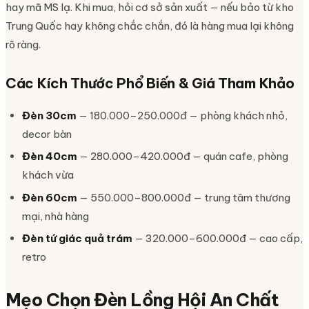
hay mã MS lạ. Khi mua, hỏi cơ sở sản xuất — nếu bảo từ kho
Trung Quốc hay không chắc chắn, đó là hàng mua lại không
rõ ràng.
Các Kích Thước Phổ Biến & Giá Tham Khảo
Đèn 30cm
— 180.000–250.000đ — phòng khách nhỏ,
decor bàn
Đèn 40cm
— 280.000–420.000đ — quán cafe, phòng
khách vừa
Đèn 60cm
— 550.000–800.000đ — trung tâm thương
mại, nhà hàng
Đèn tứ giác quả trám
— 320.000–600.000đ — cao cấp,
retro
Mẹo Chọn Đèn Lồng Hội An Chất