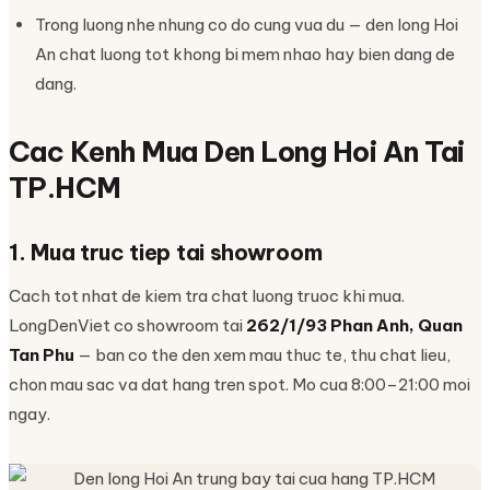
Trong luong nhe nhung co do cung vua du — den long Hoi
An chat luong tot khong bi mem nhao hay bien dang de
dang.
Cac Kenh Mua Den Long Hoi An Tai
TP.HCM
1. Mua truc tiep tai showroom
Cach tot nhat de kiem tra chat luong truoc khi mua.
LongDenViet co showroom tai
262/1/93 Phan Anh, Quan
Tan Phu
— ban co the den xem mau thuc te, thu chat lieu,
chon mau sac va dat hang tren spot. Mo cua 8:00–21:00 moi
ngay.