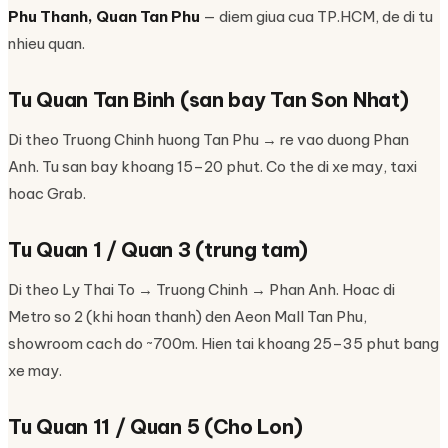
Phu Thanh, Quan Tan Phu
— diem giua cua TP.HCM, de di tu
nhieu quan.
Tu Quan Tan Binh (san bay Tan Son Nhat)
Di theo Truong Chinh huong Tan Phu → re vao duong Phan
Anh. Tu san bay khoang 15–20 phut. Co the di xe may, taxi
hoac Grab.
Tu Quan 1 / Quan 3 (trung tam)
Di theo Ly Thai To → Truong Chinh → Phan Anh. Hoac di
Metro so 2 (khi hoan thanh) den Aeon Mall Tan Phu,
showroom cach do ~700m. Hien tai khoang 25–35 phut bang
xe may.
Tu Quan 11 / Quan 5 (Cho Lon)