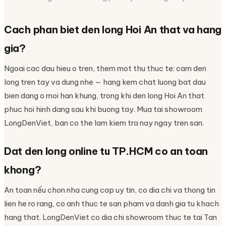
Cach phan biet den long Hoi An that va hang
gia?
Ngoai cac dau hieu o tren, them mot thu thuc te: cam den
long tren tay va dung nhe — hang kem chat luong bat dau
bien dang o moi han khung, trong khi den long Hoi An that
phuc hoi hinh dang sau khi buong tay. Mua tai showroom
LongDenViet, ban co the lam kiem tra nay ngay tren san.
Dat den long online tu TP.HCM co an toan
khong?
An toan nếu chon nha cung cap uy tin, co dia chi va thong tin
lien he ro rang, co anh thuc te san pham va danh gia tu khach
hang that. LongDenViet co dia chi showroom thuc te tai Tan