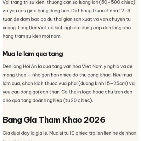
Voi trang tri su kien, thuong can so luong lon (50–500 chiec)
va yeu cau giao hang dung han. Dat hang truoc it nhat 2–3
tuan de dam bao co du thoi gian san xuat va van chuyen tu
xuong. LongDenViet co kinh nghiem cung cap den long cho
hang tram su kien moi nam.
Mua le lam qua tang
Den long Hoi An la qua tang van hoa Viet Nam y nghia va de
mang theo — nho gon hon nhieu do thu cong khac. Neu mua
lam qua, chon kich thuoc vua phai (duong kinh 15–25cm) va
yeu cau dong goi can than. Co the in logo hoac chu tren den
cho qua tang doanh nghiep (tu 20 chiec).
Bang Gia Tham Khao 2026
Gia duoi day la gia le. Mua si tu 10 chiec tro len lien he de nhan