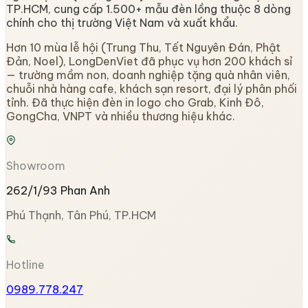
TP.HCM, cung cấp 1.500+ mẫu đèn lồng thuộc 8 dòng
chính cho thị trường Việt Nam và xuất khẩu.
Hơn 10 mùa lễ hội (Trung Thu, Tết Nguyên Đán, Phật
Đản, Noel), LongDenViet đã phục vụ hơn 200 khách sỉ
— trường mầm non, doanh nghiệp tặng quà nhân viên,
chuỗi nhà hàng cafe, khách sạn resort, đại lý phân phối
tỉnh. Đã thực hiện đèn in logo cho Grab, Kinh Đô,
GongCha, VNPT và nhiều thương hiệu khác.
Showroom
262/1/93 Phan Anh
Phú Thạnh, Tân Phú, TP.HCM
Hotline
0989.778.247