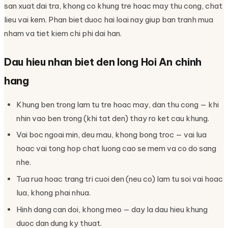
san xuat dai tra, khong co khung tre hoac may thu cong, chat
lieu vai kem. Phan biet duoc hai loai nay giup ban tranh mua
nham va tiet kiem chi phi dai han.
Dau hieu nhan biet den long Hoi An chinh
hang
Khung ben trong lam tu tre hoac may, dan thu cong — khi
nhin vao ben trong (khi tat den) thay ro ket cau khung.
Vai boc ngoai min, deu mau, khong bong troc — vai lua
hoac vai tong hop chat luong cao se mem va co do sang
nhe.
Tua rua hoac trang tri cuoi den (neu co) lam tu soi vai hoac
lua, khong phai nhua.
Hinh dang can doi, khong meo — day la dau hieu khung
duoc dan dung ky thuat.