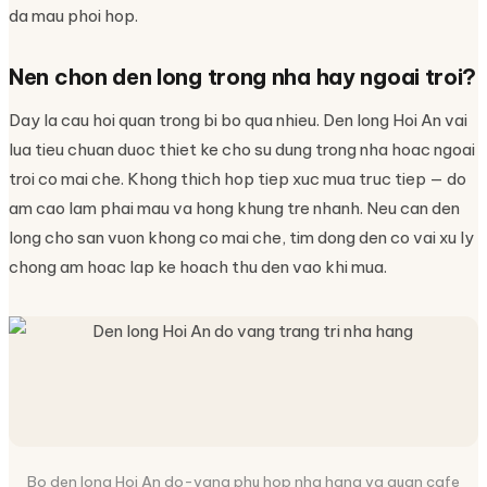
da mau phoi hop.
Nen chon den long trong nha hay ngoai troi?
Day la cau hoi quan trong bi bo qua nhieu. Den long Hoi An vai
lua tieu chuan duoc thiet ke cho su dung trong nha hoac ngoai
troi co mai che. Khong thich hop tiep xuc mua truc tiep — do
am cao lam phai mau va hong khung tre nhanh. Neu can den
long cho san vuon khong co mai che, tim dong den co vai xu ly
chong am hoac lap ke hoach thu den vao khi mua.
Bo den long Hoi An do-vang phu hop nha hang va quan cafe