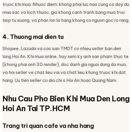
truoc khi mua. Nhuoc diem: khong phai luc nao cung co day du
mau sac va kich thuoc, gia khong canh tranh bang mua truc
tiep tu xuong, va phan lon la hang khong co nguon goc ro rang.
4. Thuong mai dien tu
Shopee, Lazada va cac san TMDT co nhieu seller ban den
long Hoi An. Khi mua online, hay xem ky anh san pham thuc te
(khong phai anh 3D render), doc danh gia nguoi dung da mua,
va hoi seller ve chat lieu vai va chat lieu khung truoc khi dat
hang. Uu tien seller co dia chi o Hoi An hoac Quang Nam.
Nhu Cau Pho Bien Khi Mua Den Long
Hoi An Tai TP.HCM
Trang tri quan cafe va nha hang