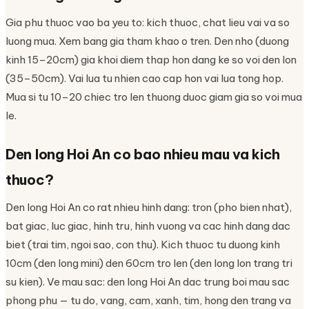
Gia phu thuoc vao ba yeu to: kich thuoc, chat lieu vai va so
luong mua. Xem bang gia tham khao o tren. Den nho (duong
kinh 15–20cm) gia khoi diem thap hon dang ke so voi den lon
(35–50cm). Vai lua tu nhien cao cap hon vai lua tong hop.
Mua si tu 10–20 chiec tro len thuong duoc giam gia so voi mua
le.
Den long Hoi An co bao nhieu mau va kich
thuoc?
Den long Hoi An co rat nhieu hinh dang: tron (pho bien nhat),
bat giac, luc giac, hinh tru, hinh vuong va cac hinh dang dac
biet (trai tim, ngoi sao, con thu). Kich thuoc tu duong kinh
10cm (den long mini) den 60cm tro len (den long lon trang tri
su kien). Ve mau sac: den long Hoi An dac trung boi mau sac
phong phu — tu do, vang, cam, xanh, tim, hong den trang va