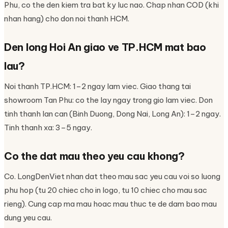
Phu, co the den kiem tra bat ky luc nao. Chap nhan COD (khi
nhan hang) cho don noi thanh HCM.
Den long Hoi An giao ve TP.HCM mat bao
lau?
Noi thanh TP.HCM: 1–2 ngay lam viec. Giao thang tai
showroom Tan Phu: co the lay ngay trong gio lam viec. Don
tinh thanh lan can (Binh Duong, Dong Nai, Long An): 1–2 ngay.
Tinh thanh xa: 3–5 ngay.
Co the dat mau theo yeu cau khong?
Co. LongDenViet nhan dat theo mau sac yeu cau voi so luong
phu hop (tu 20 chiec cho in logo, tu 10 chiec cho mau sac
rieng). Cung cap ma mau hoac mau thuc te de dam bao mau
dung yeu cau.