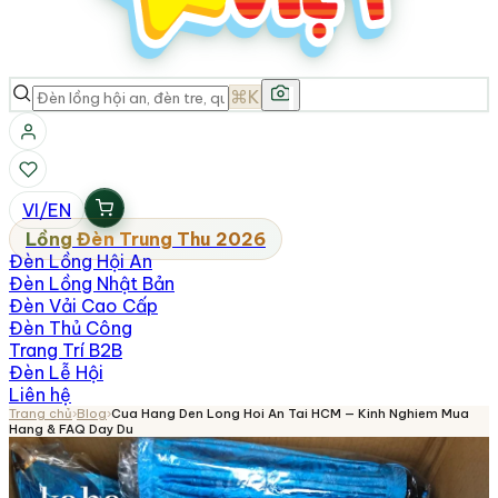
⌘K
VI
/
EN
Lồng Đèn Trung Thu 2026
Đèn Lồng Hội An
Đèn Lồng Nhật Bản
Đèn Vải Cao Cấp
Đèn Thủ Công
Trang Trí B2B
Đèn Lễ Hội
Liên hệ
Trang chủ
›
Blog
›
Cua Hang Den Long Hoi An Tai HCM — Kinh Nghiem Mua
Hang & FAQ Day Du