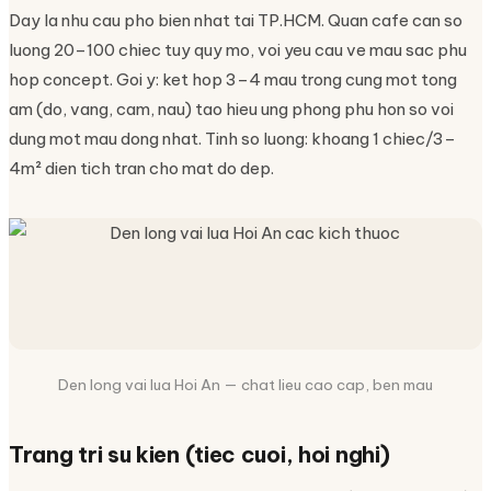
Day la nhu cau pho bien nhat tai TP.HCM. Quan cafe can so
luong 20–100 chiec tuy quy mo, voi yeu cau ve mau sac phu
hop concept. Goi y: ket hop 3–4 mau trong cung mot tong
am (do, vang, cam, nau) tao hieu ung phong phu hon so voi
dung mot mau dong nhat. Tinh so luong: khoang 1 chiec/3–
4m² dien tich tran cho mat do dep.
Den long vai lua Hoi An — chat lieu cao cap, ben mau
Trang tri su kien (tiec cuoi, hoi nghi)