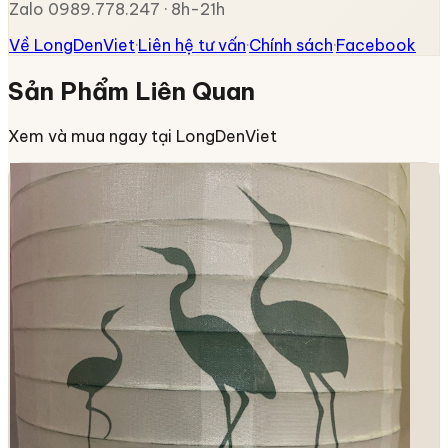
Zalo 0989.778.247 · 8h-21h
Về LongDenViet
·
Liên hệ tư vấn
·
Chính sách
·
Facebook
Sản Phẩm Liên Quan
Xem và mua ngay tại LongDenViet