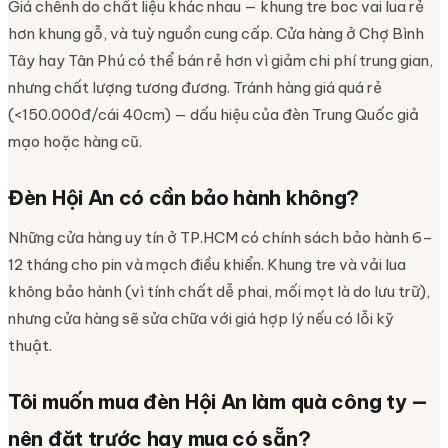
Giá chênh do chất liệu khác nhau — khung tre boc vai lua rẻ
hơn khung gỗ, và tuỳ nguồn cung cấp. Cửa hàng ở Chợ Bình
Tây hay Tân Phú có thể bán rẻ hơn vì giảm chi phí trung gian,
nhưng chất lượng tương đương. Tránh hàng giá quá rẻ
(<150.000đ/cái 40cm) — dấu hiệu của đèn Trung Quốc giả
mạo hoặc hàng cũ.
Đèn Hội An có cần bảo hành không?
Những cửa hàng uy tín ở TP.HCM có chính sách bảo hành 6–
12 tháng cho pin và mạch điều khiển. Khung tre và vải lua
không bảo hành (vì tính chất dễ phai, mối mọt là do lưu trữ),
nhưng cửa hàng sẽ sửa chữa với giá hợp lý nếu có lỗi kỹ
thuật.
Tôi muốn mua đèn Hội An làm quà công ty —
nên đặt trước hay mua có sẵn?