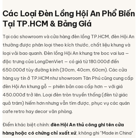
Các Loại Đèn Lồng Hội An Phổ Biến
Tại TP.HCM & Bảng Giá
Tại các showroom và cửa hàng đèn lồng TP.HCM, đèn Hội An
thường được phân loại theo kích thước, chất liệu khung và
loại vải bao quanh. Đèn lồng Hội An khung tre boc vai lua —
đặc trưng của LongDenViet — có giá từ 180.000đ đến
650.000đ tùy đường kính (30cm, 40cm, 60cm). Các cửa
hàng uy tín ở TP.HCM như showroom Tân Phú cũng cung cấp
đèn Hội An khung gỗ — phiên bản cao cấp hơn — với giá
450.000đ trở lên. Loại đèn tròn truyền thống (đèn tứ giác
quả trám) hiếm hơn nhưng vẫn tìm được, phục vụ các quán
cafe retro hay decor văn phòng.
Điểm khác biệt chính:
đèn Hội An thủ công ghi tên cửa
hàng hoặc có chứng chỉ xuất xứ
, không ghi "Made in China"