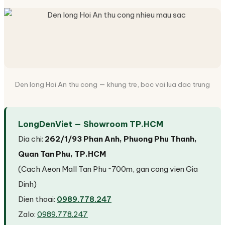
Den long Hoi An thu cong — khung tre, boc vai lua dac trung
LongDenViet — Showroom TP.HCM
Dia chi:
262/1/93 Phan Anh, Phuong Phu Thanh,
Quan Tan Phu, TP.HCM
(Cach Aeon Mall Tan Phu ~700m, gan cong vien Gia
Dinh)
Dien thoai:
0989.778.247
Zalo:
0989.778.247