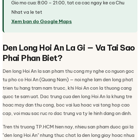
Gio mo cua: 8:00 – 21:00, tat ca cac ngay ke ca Chu
Nhat va le tet
Xem ban do Google Maps
Den Long Hoi An La Gi — Va Tai Sao
Phai Phan Biet?
Den long Hoi An la san pham thu cong my nghe co nguon goc
tu pho co Hoi An (Quang Nam) — noi nghe lam den long phat
trien tu hang tram nam truoc, khi Hoi An con la thuong cang
quoc te sam uat. Dac trung cua den long Hoi An la khung tre
hoac may dan thu cong, boc vai lua hoac vai tong hop cao
cap, voi mau sac ruc ro dac trung va ty le hinh dang on dinh.
Tren thi truong TP.HCM hien nay, nhieu san pham duoc goi la
"den long Hoi An" nhung thuc chat la den long giay hoac nhua