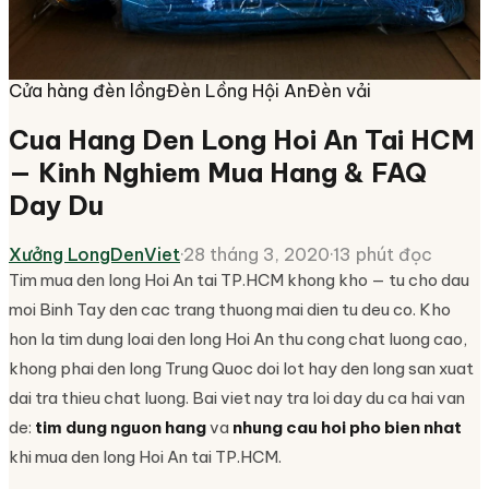
Cửa hàng đèn lồng
Đèn Lồng Hội An
Đèn vải
Cua Hang Den Long Hoi An Tai HCM
— Kinh Nghiem Mua Hang & FAQ
Day Du
Xưởng LongDenViet
·
28 tháng 3, 2020
·
13 phút đọc
Tim mua den long Hoi An tai TP.HCM khong kho — tu cho dau
moi Binh Tay den cac trang thuong mai dien tu deu co. Kho
hon la tim dung loai den long Hoi An thu cong chat luong cao,
khong phai den long Trung Quoc doi lot hay den long san xuat
dai tra thieu chat luong. Bai viet nay tra loi day du ca hai van
de:
tim dung nguon hang
va
nhung cau hoi pho bien nhat
khi mua den long Hoi An tai TP.HCM.