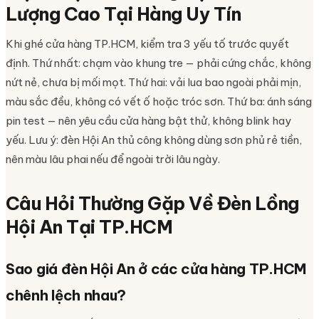
Lượng Cao Tại Hàng Uy Tín
Khi ghé cửa hàng TP.HCM, kiểm tra 3 yếu tố trước quyết
định. Thứ nhất: chạm vào khung tre — phải cứng chắc, không
nứt nẻ, chưa bị mối mọt. Thứ hai: vải lua bao ngoài phải mịn,
màu sắc đều, không có vết ố hoặc tróc sơn. Thứ ba: ánh sáng
pin test — nên yêu cầu cửa hàng bật thử, không blink hay
yếu. Lưu ý: đèn Hội An thủ công không dùng sơn phủ rẻ tiền,
nên màu lâu phai nếu để ngoài trời lâu ngày.
Câu Hỏi Thường Gặp Về Đèn Lồng
Hội An Tại TP.HCM
Sao giá đèn Hội An ở các cửa hàng TP.HCM
chênh lệch nhau?