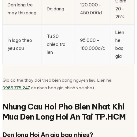
Giam
Den long tre
120.000 –
Da dang
20–
may thu cong
450.000d
25%
Lien
Tu 20
In logo theo
95.000 –
he
chiec tro
yeu cau
180.000d/c
bao
len
gia
Gia co the thay doi theo bien dong nguyen lieu. Lien he
0989.778.247
de nhan bao gia chinh xac nhat.
Nhung Cau Hoi Pho Bien Nhat Khi
Mua Den Long Hoi An Tai TP.HCM
Den long Hoi An gia bao nhieu?