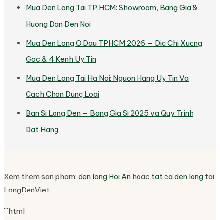
Mua Den Long Tai TP.HCM: Showroom, Bang Gia &
Huong Dan Den Noi
Mua Den Long O Dau TPHCM 2026 — Dia Chi Xuong
Goc & 4 Kenh Uy Tin
Mua Den Long Tai Ha Noi: Nguon Hang Uy Tin Va
Cach Chon Dung Loai
Ban Si Long Den — Bang Gia Si 2025 va Quy Trinh
Dat Hang
Xem them san pham:
den long Hoi An
hoac
tat ca den long
tai
LongDenViet.
```html