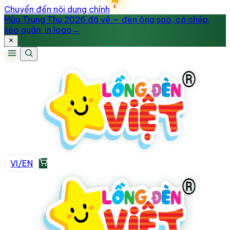
Chuyển đến nội dung chính
Mùa Trung Thu 2026 đã về — đèn ông sao, cá chép,
kéo quân, in logo
→
VI
/
EN