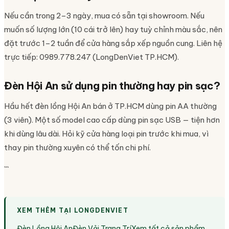
Nếu cần trong 2–3 ngày, mua có sẵn tại showroom. Nếu
muốn số lượng lớn (10 cái trở lên) hay tuỳ chỉnh màu sắc, nên
đặt trước 1–2 tuần để cửa hàng sắp xếp nguồn cung. Liên hệ
trực tiếp: 0989.778.247 (LongDenViet TP.HCM).
Đèn Hội An sử dụng pin thường hay pin sạc?
Hầu hết đèn lồng Hội An bán ở TP.HCM dùng pin AA thường
(3 viên). Một số model cao cấp dùng pin sạc USB — tiện hơn
khi dùng lâu dài. Hỏi kỹ cửa hàng loại pin trước khi mua, vì
thay pin thường xuyên có thể tốn chi phí.
```
XEM THÊM TẠI LONGDENVIET
Đèn Lồng Hội An
Đèn Vải Trang Trí
Xem tất cả sản phẩm