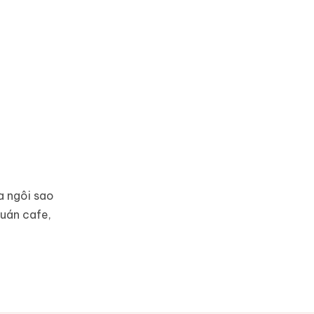
a ngôi sao
quán cafe,