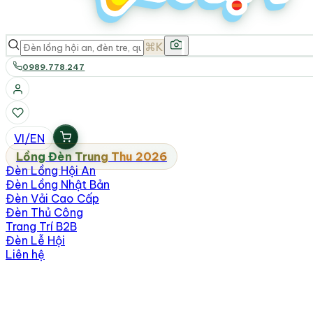
⌘K
0989.778.247
VI
/
EN
Lồng Đèn Trung Thu 2026
Đèn Lồng Hội An
Đèn Lồng Nhật Bản
Đèn Vải Cao Cấp
Đèn Thủ Công
Trang Trí B2B
Đèn Lễ Hội
Liên hệ