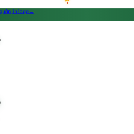
uân, in logo
→