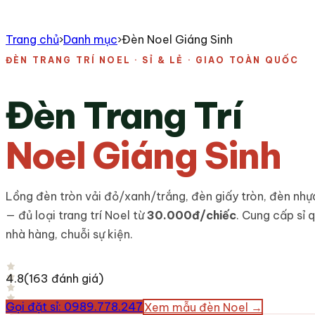
Trang chủ
›
Danh mục
›
Đèn Noel Giáng Sinh
ĐÈN TRANG TRÍ NOEL · SỈ & LẺ · GIAO TOÀN QUỐC
Đèn Trang Trí
Noel Giáng Sinh
Lồng đèn tròn vải đỏ/xanh/trắng, đèn giấy tròn, đèn nhự
— đủ loại trang trí Noel từ
30.000đ/chiếc
. Cung cấp sỉ 
nhà hàng, chuỗi sự kiện.
4.8
(
163
đánh giá)
Gọi đặt sỉ: 0989.778.247
Xem mẫu đèn Noel →