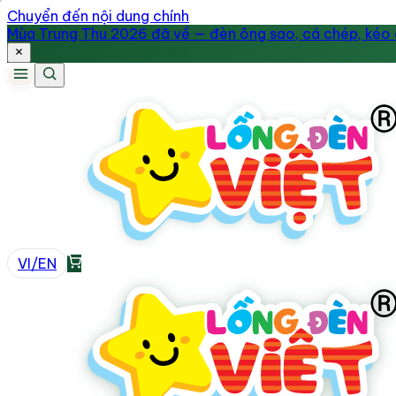
Chuyển đến nội dung chính
Mùa Trung Thu 2026 đã về — đèn ông sao, cá chép, kéo q
VI
/
EN