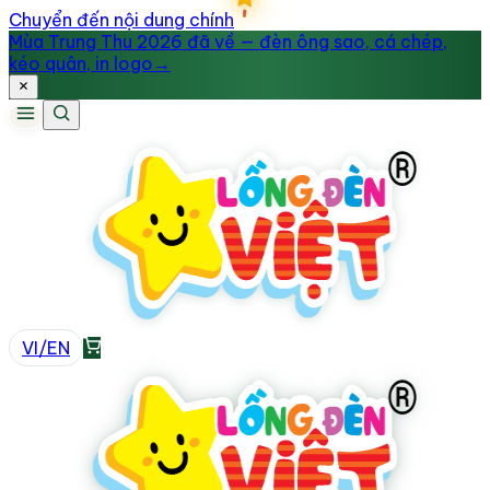
Chuyển đến nội dung chính
Mùa Trung Thu 2026 đã về — đèn ông sao, cá chép,
kéo quân, in logo
→
VI
/
EN