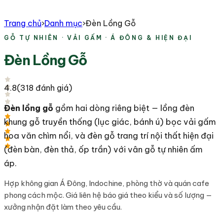
Trang chủ
›
Danh mục
›
Đèn Lồng Gỗ
GỖ TỰ NHIÊN · VẢI GẤM · Á ĐÔNG & HIỆN ĐẠI
Đèn Lồng Gỗ
4.8
(
318
đánh giá)
Đèn lồng gỗ
gồm hai dòng riêng biệt — lồng đèn
khung gỗ truyền thống (lục giác, bánh ú) bọc vải gấm
hoa văn chìm nổi, và đèn gỗ trang trí nội thất hiện đại
(đèn bàn, đèn thả, ốp trần) với vân gỗ tự nhiên ấm
áp.
Hợp không gian Á Đông, Indochine, phòng thờ và quán cafe
phong cách mộc. Giá liên hệ báo giá theo kiểu và số lượng —
xưởng nhận đặt làm theo yêu cầu.