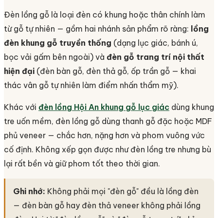
Đèn lồng gỗ là loại đèn có khung hoặc thân chính làm
từ gỗ tự nhiên — gồm hai nhánh sản phẩm rõ ràng:
lồng
đèn khung gỗ truyền thống
(dạng lục giác, bánh ú,
bọc vải gấm bên ngoài) và
đèn gỗ trang trí nội thất
hiện đại
(đèn bàn gỗ, đèn thả gỗ, ốp trần gỗ — khai
thác vân gỗ tự nhiên làm điểm nhấn thẩm mỹ).
Khác với
đèn lồng Hội An khung gỗ lục giác
dùng khung
tre uốn mềm, đèn lồng gỗ dùng thanh gỗ đặc hoặc MDF
phủ veneer — chắc hơn, nặng hơn và phom vuông vức
cố định. Không xếp gọn được như đèn lồng tre nhưng bù
lại rất bền và giữ phom tốt theo thời gian.
Ghi nhớ:
Không phải mọi "đèn gỗ" đều là lồng đèn
— đèn bàn gỗ hay đèn thả veneer không phải lồng