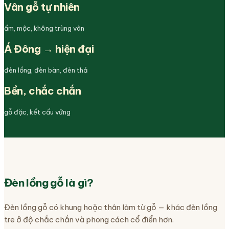
Vân gỗ tự nhiên
ấm, mộc, không trùng vân
Á Đông → hiện đại
đèn lồng, đèn bàn, đèn thả
Bền, chắc chắn
gỗ đặc, kết cấu vững
Đèn lồng gỗ là gì?
Đèn lồng gỗ có khung hoặc thân làm từ gỗ — khác đèn lồng
tre ở độ chắc chắn và phong cách cổ điển hơn.