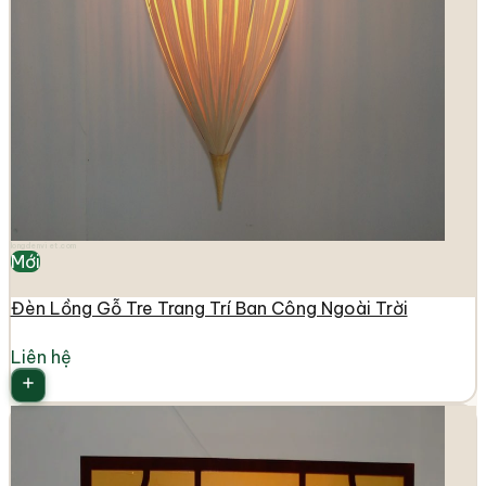
longdenviet.com
Mới
Đèn Lồng Gỗ Tre Trang Trí Ban Công Ngoài Trời
Liên hệ