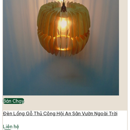
longdenviet.com
Bán Chạy
Đèn Lồng Gỗ Thủ Công Hội An Sân Vườn Ngoài Trời
Liên hệ