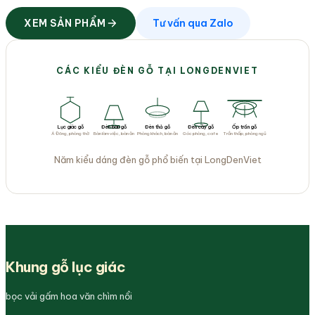
XEM SẢN PHẨM
Tư vấn qua Zalo
CÁC KIỂU ĐÈN GỖ TẠI LONGDENVIET
Ốp trần gỗ
Lục giác gỗ
Đèn bàn gỗ
Đèn thả gỗ
Đèn cây gỗ
Á Đông, phòng thờ
Bàn làm việc, bàn ăn
Phòng khách, bàn ăn
Góc phòng, cafe
Trần thấp, phòng ngủ
Năm kiểu dáng đèn gỗ phổ biến tại LongDenViet
Khung gỗ lục giác
bọc vải gấm hoa văn chìm nổi