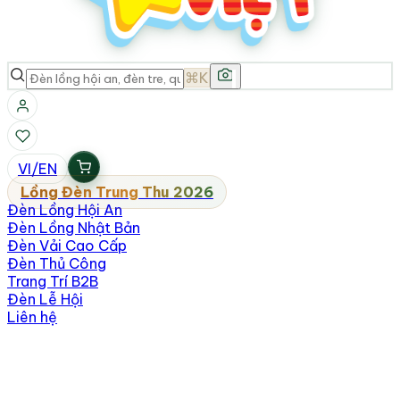
⌘K
VI
/
EN
Lồng Đèn Trung Thu 2026
Đèn Lồng Hội An
Đèn Lồng Nhật Bản
Đèn Vải Cao Cấp
Đèn Thủ Công
Trang Trí B2B
Đèn Lễ Hội
Liên hệ