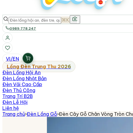
⌘K
0989.778.247
VI
/
EN
Lồng Đèn Trung Thu 2026
Đèn Lồng Hội An
Đèn Lồng Nhật Bản
Đèn Vải Cao Cấp
Đèn Thủ Công
Trang Trí B2B
Đèn Lễ Hội
Liên hệ
Trang chủ
›
Đèn Lồng Gỗ
›
Đèn Cây Gỗ Chân Vòng Tròn Ch