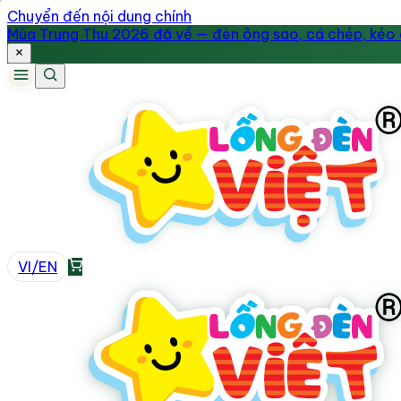
Chuyển đến nội dung chính
Mùa Trung Thu 2026 đã về — đèn ông sao, cá chép, kéo q
VI
/
EN