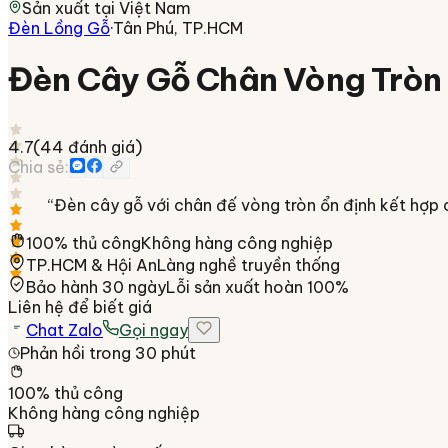
Sản xuất tại
Việt Nam
Đèn Lồng Gỗ
·
Tân Phú, TP.HCM
Đèn Cây Gỗ Chân Vòng Tròn
4.7
(
44
đánh giá)
Chia sẻ:
“
Đèn cây gỗ với chân đế vòng tròn ổn định kết hợp 
100% thủ công
Không hàng công nghiệp
TP.HCM & Hội An
Làng nghề truyền thống
Bảo hành 30 ngày
Lỗi sản xuất hoàn 100%
Liên hệ để biết giá
Chat Zalo
Gọi ngay
Phản hồi trong 30 phút
100% thủ công
Không hàng công nghiệp