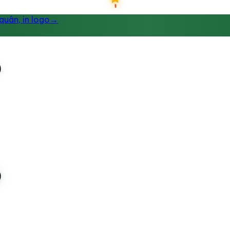
uân, in logo
→