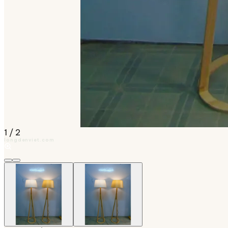
1
/
2
longdenviet.com