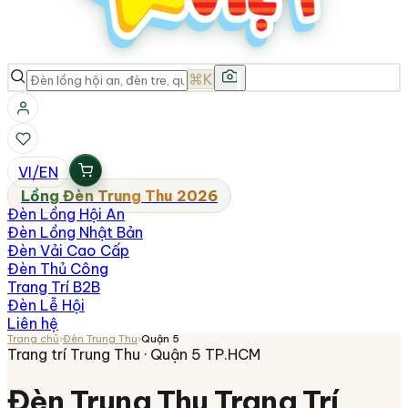
⌘K
VI
/
EN
Lồng Đèn Trung Thu 2026
Đèn Lồng Hội An
Đèn Lồng Nhật Bản
Đèn Vải Cao Cấp
Đèn Thủ Công
Trang Trí B2B
Đèn Lễ Hội
Liên hệ
Trang chủ
›
Đèn Trung Thu
›
Quận 5
Trang trí Trung Thu ·
Quận 5
TP.HCM
Đèn Trung Thu Trang Trí