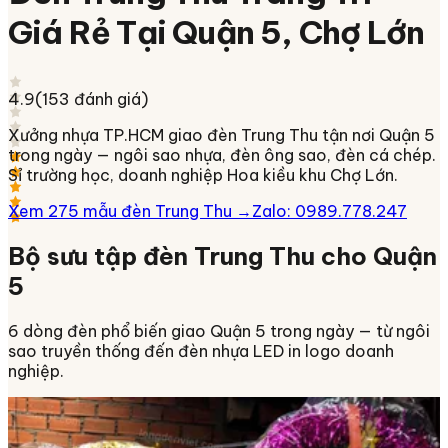
Giá Rẻ Tại
Quận 5
, Chợ Lớn
4.9
(
153
đánh giá)
Xưởng nhựa TP.HCM giao đèn Trung Thu tận nơi
Quận 5
trong ngày
— ngôi sao nhựa, đèn ông sao, đèn cá chép.
Sỉ trường học, doanh nghiệp Hoa kiều khu Chợ Lớn.
Xem 275 mẫu đèn Trung Thu →
Zalo: 0989.778.247
Bộ sưu tập đèn Trung Thu cho
Quận
5
6 dòng đèn phổ biến giao
Quận 5
trong ngày
— từ ngôi
sao truyền thống đến đèn nhựa LED in logo doanh
nghiệp.