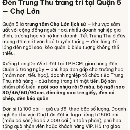
Đèn Trung Thu trang trí tại
Quận 5
— Chợ Lớn
Quận 5
là
trung tâm Chợ Lớn lịch sử
— khu vực sầm
uất với cộng đồng người Hoa, nhiều doanh nghiệp gia
đình, trường học và hộ kinh doanh. Tết Trung Thu ở đây
mang đậm nét văn hoá truyền thống — đèn lồng đỏ,
lồng đèn ngôi sao, kéo quân là biểu tượng không thể
thiếu.
Xưởng LongDenViet đặt tại TP.HCM, giao hàng đến
Quận 5
trong ngày
— phù hợp đơn gấp cho trường học
(mầm non, tiểu học), doanh nghiệp tổ chức tiệc Trung
Thu, nhà hàng - cửa hàng trang trí mặt tiền. Bộ sản
phẩm phổ biến:
ngôi sao nhựa rời 9 màu, bộ ngôi sao
30/46/60/90cm, đèn ông sao tre giấy, đèn cá
chép, đèn kéo quân
.
Đơn sỉ từ 100 cái — giá ưu đãi theo bậc số lượng. Doanh
nghiệp khu vực Chợ Lớn đặt in logo riêng từ 500 cái
(mẫu có sẵn) hoặc 2.000 cái (in toàn phần), phù hợp
tặng quà nhân viên hoặc khách hàng VIP. Hỗ trợ giao