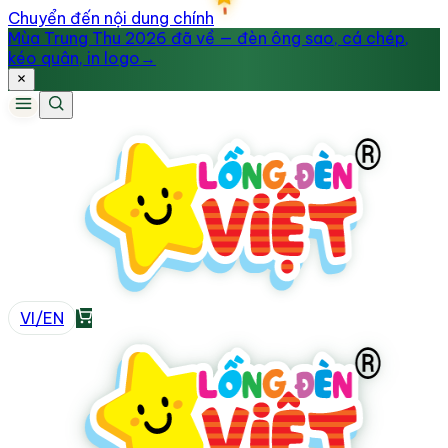
Chuyển đến nội dung chính
Mùa Trung Thu 2026 đã về — đèn ông sao, cá chép,
kéo quân, in logo
→
VI
/
EN