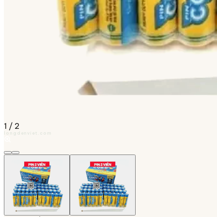
1
/
2
longdenviet.com