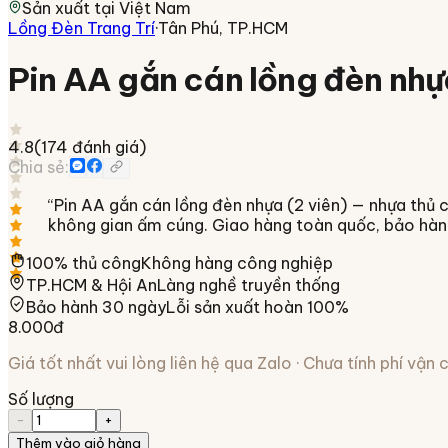
Sản xuất tại
Việt Nam
Lồng Đèn Trang Trí
·
Tân Phú, TP.HCM
Pin AA gắn cán lồng đèn nhự
4.8
(
174
đánh giá)
Chia sẻ:
“
Pin AA gắn cán lồng đèn nhựa (2 viên) — nhựa thủ c
không gian ấm cúng. Giao hàng toàn quốc, bảo hàn
100% thủ công
Không hàng công nghiệp
TP.HCM & Hội An
Làng nghề truyền thống
Bảo hành 30 ngày
Lỗi sản xuất hoàn 100%
8.000đ
Giá tốt nhất vui lòng liên hệ qua Zalo · Chưa tính phí vận
Số lượng
−
+
Thêm vào giỏ hàng