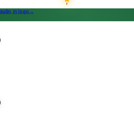
uân, in logo
→