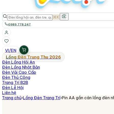
⌘K
0989.778.247
VI
/
EN
Lồng Đèn Trung Thu 2026
Đèn Lồng Hội An
Đèn Lồng Nhật Bản
Đèn Vải Cao Cấp
Đèn Thủ Công
Trang Trí B2B
Đèn Lễ Hội
Liên hệ
Trang chủ
›
Lồng Đèn Trang Trí
›
Pin AA gắn cán lồng đèn n