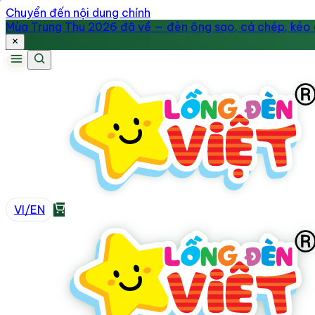
Chuyển đến nội dung chính
Mùa Trung Thu 2026 đã về — đèn ông sao, cá chép, kéo q
VI
/
EN