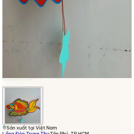
longdenviet.com
Sản xuất tại
Việt Nam
Lồng Đèn Trung Thu
·
Tân Phú, TP.HCM