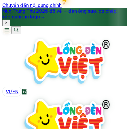
Chuyển đến nội dung chính
Mùa Trung Thu 2026 đã về — đèn ông sao, cá chép,
kéo quân, in logo
→
VI
/
EN