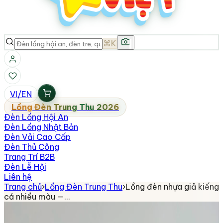
⌘K
VI
/
EN
Lồng Đèn Trung Thu 2026
Đèn Lồng Hội An
Đèn Lồng Nhật Bản
Đèn Vải Cao Cấp
Đèn Thủ Công
Trang Trí B2B
Đèn Lễ Hội
Liên hệ
Trang chủ
›
Lồng Đèn Trung Thu
›
Lồng đèn nhựa giả kiếng
cá nhiều màu —…