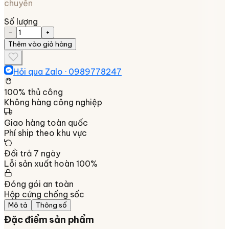
chuyển
Số lượng
−
+
Thêm vào giỏ hàng
Hỏi qua Zalo ·
0989778247
100% thủ công
Không hàng công nghiệp
Giao hàng toàn quốc
Phí ship theo khu vực
Đổi trả 7 ngày
Lỗi sản xuất hoàn 100%
Đóng gói an toàn
Hộp cứng chống sốc
Mô tả
Thông số
Đặc điểm sản phẩm