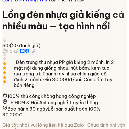
Lồng đèn nhựa giả kiếng cá
nhiều màu — tạo hình nổi
5.0
(
20
đánh giá)
Chia sẻ:
“
Đèn trung thu nhựa PP giả kiếng 2 mảnh, in 2
mặt nội dung giống nhau, nút bấm, kèm tua
rua trang trí. Thanh ray nhựa chính giữa cố
định 2 mảnh. Giá 30.000đ/cái. Cán cầm tay
bán riêng.
”
100% thủ công
Không hàng công nghiệp
TP.HCM & Hội An
Làng nghề truyền thống
Bảo hành 30 ngày
Lỗi sản xuất hoàn 100%
30.000đ
Giá tốt nhất vui lòng liên hệ qua Zalo · Chưa tính phí vận