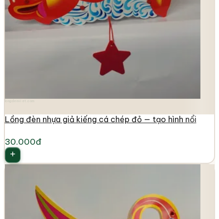
longdenviet.com
Lồng đèn nhựa giả kiếng cá chép đỏ — tạo hình nổi
30.000đ