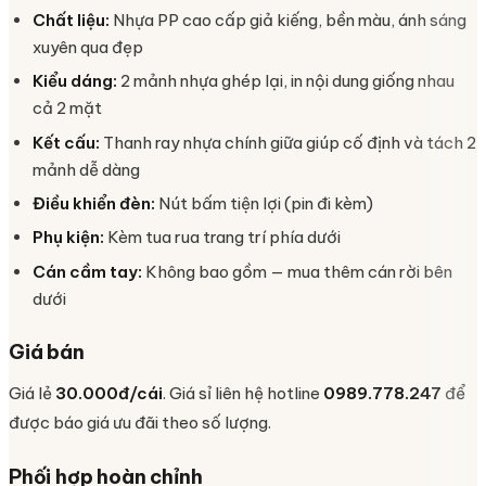
Chất liệu:
Nhựa PP cao cấp giả kiếng, bền màu, ánh sáng
xuyên qua đẹp
Kiểu dáng:
2 mảnh nhựa ghép lại, in nội dung giống nhau
cả 2 mặt
Kết cấu:
Thanh ray nhựa chính giữa giúp cố định và tách 2
mảnh dễ dàng
Điều khiển đèn:
Nút bấm tiện lợi (pin đi kèm)
Phụ kiện:
Kèm tua rua trang trí phía dưới
Cán cầm tay:
Không bao gồm — mua thêm cán rời bên
dưới
Giá bán
Giá lẻ
30.000đ/cái
. Giá sỉ liên hệ hotline
0989.778.247
để
được báo giá ưu đãi theo số lượng.
Phối hợp hoàn chỉnh