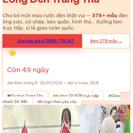
Cho bé một mùa rước đèn thật vui —
378
+ mẫu
đèn
ông sao, cá chép, kéo quân, hình thú… Xưởng làm
trực tiếp, sỉ lẻ giao toàn quốc.
Gọi báo giá sỉ 0989.778.247
Xem
378
mẫu →
Còn
49
ngày
đến Rằm tháng 8 · 25/09/2026 — đặt sỉ trước 25/8
10+ mùa Trung Thu
Xưởng TP.HCM trực tiếp
Giao
nhanh 24–48h
In logo theo yêu cầu