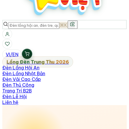
⌘K
VI
/
EN
Lồng Đèn Trung Thu 2026
Đèn Lồng Hội An
Đèn Lồng Nhật Bản
Đèn Vải Cao Cấp
Đèn Thủ Công
Trang Trí B2B
Đèn Lễ Hội
Liên hệ