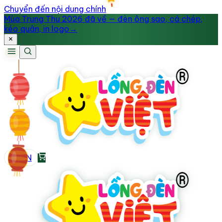
Chuyển đến nội dung chính
Mùa Trung Thu 2026 đã về — đèn ông sao, cá chép,
kéo quân, in logo
→
VI
/
EN