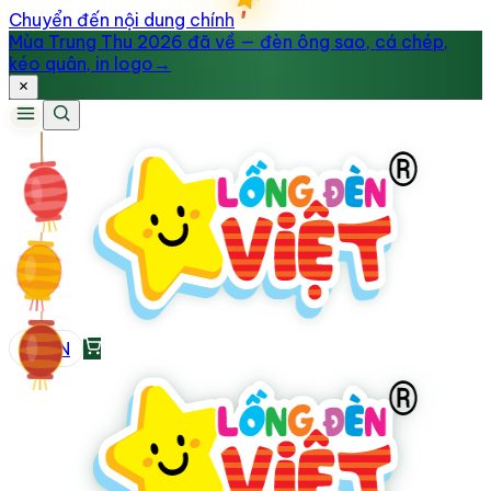
Chuyển đến nội dung chính
Mùa Trung Thu 2026 đã về — đèn ông sao, cá chép,
kéo quân, in logo
→
VI
/
EN