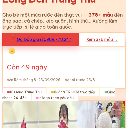
Cho bé một mùa rước đèn thật vui —
378
+ mẫu
đèn
ông sao, cá chép, kéo quân, hình thú… Xưởng làm
trực tiếp, sỉ lẻ giao toàn quốc.
Gọi báo giá sỉ 0989.778.247
Xem
378
mẫu →
Còn
49
ngày
đến Rằm tháng 8 · 25/09/2026 — đặt sỉ trước 25/8
10+ mùa Trung Thu
Xưởng TP.HCM trực tiếp
Giao
nhanh 24–48h
In logo theo yêu cầu