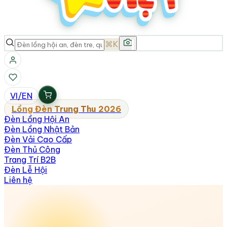
⌘K
VI
/
EN
Lồng Đèn Trung Thu 2026
Đèn Lồng Hội An
Đèn Lồng Nhật Bản
Đèn Vải Cao Cấp
Đèn Thủ Công
Trang Trí B2B
Đèn Lễ Hội
Liên hệ