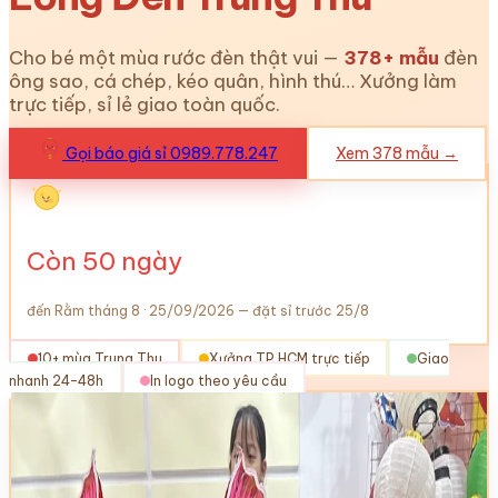
Cho bé một mùa rước đèn thật vui —
378
+ mẫu
đèn
ông sao, cá chép, kéo quân, hình thú… Xưởng làm
trực tiếp, sỉ lẻ giao toàn quốc.
Gọi báo giá sỉ 0989.778.247
Xem
378
mẫu →
Còn
50
ngày
đến Rằm tháng 8 · 25/09/2026 — đặt sỉ trước 25/8
10+ mùa Trung Thu
Xưởng TP.HCM trực tiếp
Giao
nhanh 24–48h
In logo theo yêu cầu