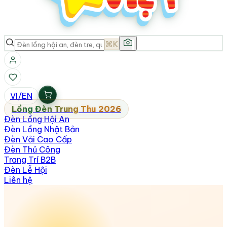
⌘K
VI
/
EN
Lồng Đèn Trung Thu 2026
Đèn Lồng Hội An
Đèn Lồng Nhật Bản
Đèn Vải Cao Cấp
Đèn Thủ Công
Trang Trí B2B
Đèn Lễ Hội
Liên hệ