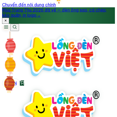
Chuyển đến nội dung chính
Mùa Trung Thu 2026 đã về — đèn ông sao, cá chép,
kéo quân, in logo
→
VI
/
EN