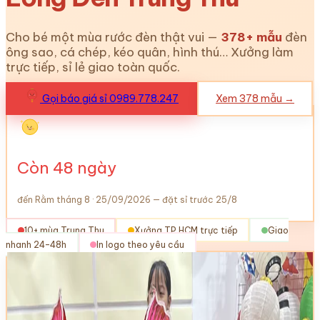
Cho bé một mùa rước đèn thật vui —
378
+ mẫu
đèn
ông sao, cá chép, kéo quân, hình thú… Xưởng làm
trực tiếp, sỉ lẻ giao toàn quốc.
Gọi báo giá sỉ 0989.778.247
Xem
378
mẫu →
Còn
48
ngày
đến Rằm tháng 8 · 25/09/2026 — đặt sỉ trước 25/8
10+ mùa Trung Thu
Xưởng TP.HCM trực tiếp
Giao
nhanh 24–48h
In logo theo yêu cầu