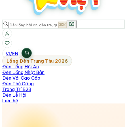
⌘K
VI
/
EN
Lồng Đèn Trung Thu 2026
Đèn Lồng Hội An
Đèn Lồng Nhật Bản
Đèn Vải Cao Cấp
Đèn Thủ Công
Trang Trí B2B
Đèn Lễ Hội
Liên hệ