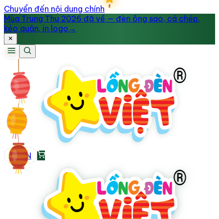
Chuyển đến nội dung chính
Mùa Trung Thu 2026 đã về — đèn ông sao, cá chép,
kéo quân, in logo
→
VI
/
EN