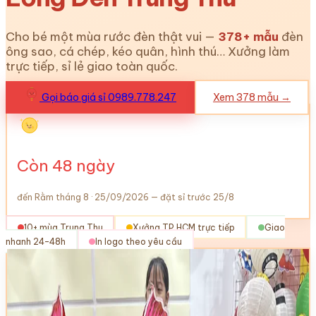
Cho bé một mùa rước đèn thật vui —
378
+ mẫu
đèn
ông sao, cá chép, kéo quân, hình thú… Xưởng làm
trực tiếp, sỉ lẻ giao toàn quốc.
Gọi báo giá sỉ 0989.778.247
Xem
378
mẫu →
Còn
48
ngày
đến Rằm tháng 8 · 25/09/2026 — đặt sỉ trước 25/8
10+ mùa Trung Thu
Xưởng TP.HCM trực tiếp
Giao
nhanh 24–48h
In logo theo yêu cầu