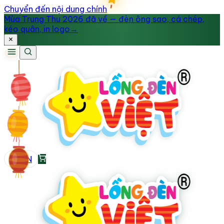
Chuyển đến nội dung chính
Mùa Trung Thu 2026 đã về — đèn ông sao, cá chép,
kéo quân, in logo
→
VI
/
EN