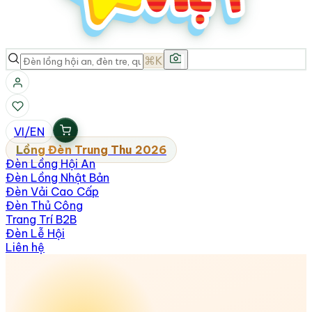
⌘K
VI
/
EN
Lồng Đèn Trung Thu 2026
Đèn Lồng Hội An
Đèn Lồng Nhật Bản
Đèn Vải Cao Cấp
Đèn Thủ Công
Trang Trí B2B
Đèn Lễ Hội
Liên hệ