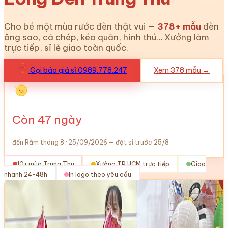
Cho bé một mùa rước đèn thật vui —
378
+ mẫu
đèn
ông sao, cá chép, kéo quân, hình thú… Xưởng làm
trực tiếp, sỉ lẻ giao toàn quốc.
Gọi báo giá sỉ 0989.778.247
Xem
378
mẫu →
Còn
47
ngày
đến Rằm tháng 8 · 25/09/2026 — đặt sỉ trước 25/8
10+ mùa Trung Thu
Xưởng TP.HCM trực tiếp
Giao
nhanh 24–48h
In logo theo yêu cầu