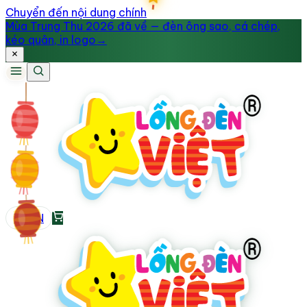
Chuyển đến nội dung chính
Mùa Trung Thu 2026 đã về — đèn ông sao, cá chép,
kéo quân, in logo
→
VI
/
EN