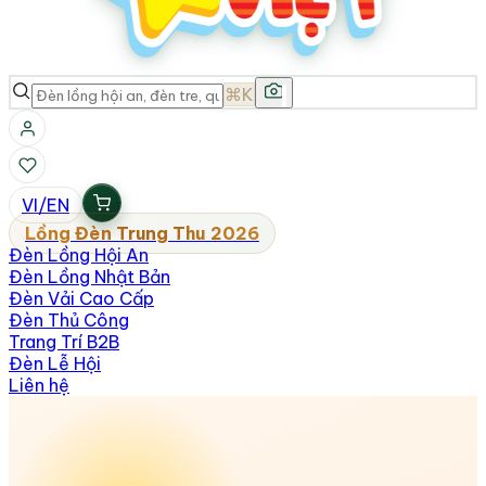
⌘K
VI
/
EN
Lồng Đèn Trung Thu 2026
Đèn Lồng Hội An
Đèn Lồng Nhật Bản
Đèn Vải Cao Cấp
Đèn Thủ Công
Trang Trí B2B
Đèn Lễ Hội
Liên hệ