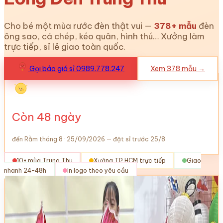
Cho bé một mùa rước đèn thật vui —
378
+ mẫu
đèn
ông sao, cá chép, kéo quân, hình thú… Xưởng làm
trực tiếp, sỉ lẻ giao toàn quốc.
Gọi báo giá sỉ 0989.778.247
Xem
378
mẫu →
Còn
48
ngày
đến Rằm tháng 8 · 25/09/2026 — đặt sỉ trước 25/8
10+ mùa Trung Thu
Xưởng TP.HCM trực tiếp
Giao
nhanh 24–48h
In logo theo yêu cầu