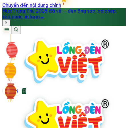
Chuyển đến nội dung chính
Mùa Trung Thu 2026 đã về — đèn ông sao, cá chép,
kéo quân, in logo
→
VI
/
EN