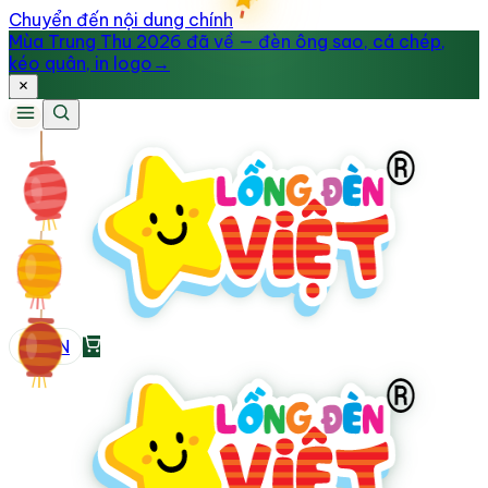
Chuyển đến nội dung chính
Mùa Trung Thu 2026 đã về — đèn ông sao, cá chép,
kéo quân, in logo
→
VI
/
EN