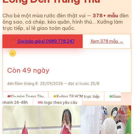
Cho bé một mùa rước đèn thật vui —
378
+ mẫu
đèn
ông sao, cá chép, kéo quân, hình thú… Xưởng làm
trực tiếp, sỉ lẻ giao toàn quốc.
Gọi báo giá sỉ 0989.778.247
Xem
378
mẫu →
Còn
49
ngày
đến Rằm tháng 8 · 25/09/2026 — đặt sỉ trước 25/8
10+ mùa Trung Thu
Xưởng TP.HCM trực tiếp
Giao
nhanh 24–48h
In logo theo yêu cầu