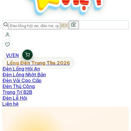
⌘K
VI
/
EN
Lồng Đèn Trung Thu 2026
Đèn Lồng Hội An
Đèn Lồng Nhật Bản
Đèn Vải Cao Cấp
Đèn Thủ Công
Trang Trí B2B
Đèn Lễ Hội
Liên hệ