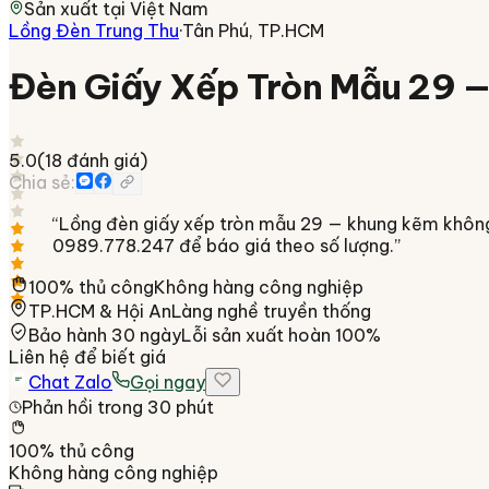
Sản xuất tại
Việt Nam
Lồng Đèn Trung Thu
·
Tân Phú, TP.HCM
Đèn Giấy Xếp Tròn Mẫu 29 
5.0
(
18
đánh giá)
Chia sẻ:
“
Lồng đèn giấy xếp tròn mẫu 29 — khung kẽm không g
0989.778.247 để báo giá theo số lượng.
”
100% thủ công
Không hàng công nghiệp
TP.HCM & Hội An
Làng nghề truyền thống
Bảo hành 30 ngày
Lỗi sản xuất hoàn 100%
Liên hệ để biết giá
Chat Zalo
Gọi ngay
Phản hồi trong 30 phút
100% thủ công
Không hàng công nghiệp