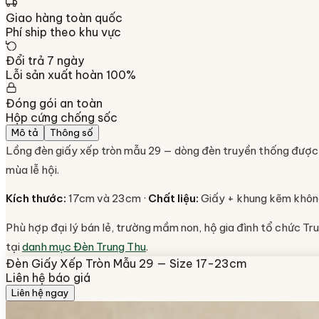
Giao hàng toàn quốc
Phí ship theo khu vực
Đổi trả 7 ngày
Lỗi sản xuất hoàn 100%
Đóng gói an toàn
Hộp cứng chống sốc
Mô tả
Thông số
Lồng đèn giấy xếp tròn mẫu 29 — dòng đèn truyền thống được ư
mùa lễ hội.
Kích thước:
17cm và 23cm ·
Chất liệu:
Giấy + khung kẽm không
Phù hợp đại lý bán lẻ, trường mầm non, hộ gia đình tổ chức 
tại
danh mục Đèn Trung Thu
.
Đèn Giấy Xếp Tròn Mẫu 29 — Size 17-23cm
Liên hệ báo giá
Liên hệ ngay