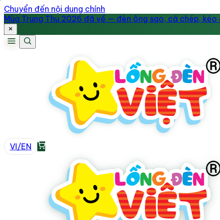
Chuyển đến nội dung chính
Mùa Trung Thu 2026 đã về — đèn ông sao, cá chép, kéo q
VI
/
EN