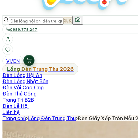
⌘K
0989.778.247
VI
/
EN
Lồng Đèn Trung Thu 2026
Đèn Lồng Hội An
Đèn Lồng Nhật Bản
Đèn Vải Cao Cấp
Đèn Thủ Công
Trang Trí B2B
Đèn Lễ Hội
Liên hệ
Trang chủ
›
Lồng Đèn Trung Thu
›
Đèn Giấy Xếp Tròn Mẫu 