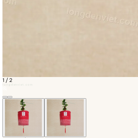
1
/
2
longdenviet.com