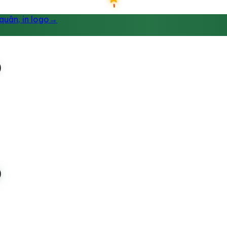
uân, in logo
→