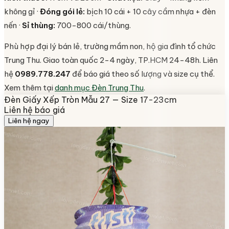
không gỉ ·
Đóng gói lẻ:
bịch 10 cái + 10 cây cầm nhựa + đèn
nến ·
Sỉ thùng:
700-800 cái/thùng.
Phù hợp đại lý bán lẻ, trường mầm non, hộ gia đình tổ chức
Trung Thu. Giao toàn quốc 2-4 ngày, TP.HCM 24-48h. Liên
hệ
0989.778.247
để báo giá theo số lượng và size cụ thể.
Xem thêm tại
danh mục Đèn Trung Thu
.
Đèn Giấy Xếp Tròn Mẫu 27 — Size 17-23cm
Liên hệ báo giá
Liên hệ ngay