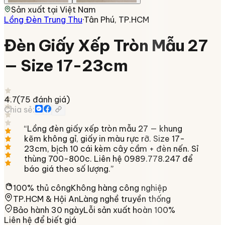
Sản xuất tại
Việt Nam
Lồng Đèn Trung Thu
·
Tân Phú, TP.HCM
Đèn Giấy Xếp Tròn Mẫu 27
— Size 17-23cm
4.7
(
75
đánh giá)
Chia sẻ:
“
Lồng đèn giấy xếp tròn mẫu 27 — khung
kẽm không gỉ, giấy in màu rực rỡ. Size 17-
23cm, bịch 10 cái kèm cây cầm + đèn nến. Sỉ
thùng 700-800c. Liên hệ 0989.778.247 để
báo giá theo số lượng.
”
100% thủ công
Không hàng công nghiệp
TP.HCM & Hội An
Làng nghề truyền thống
Bảo hành 30 ngày
Lỗi sản xuất hoàn 100%
Liên hệ để biết giá