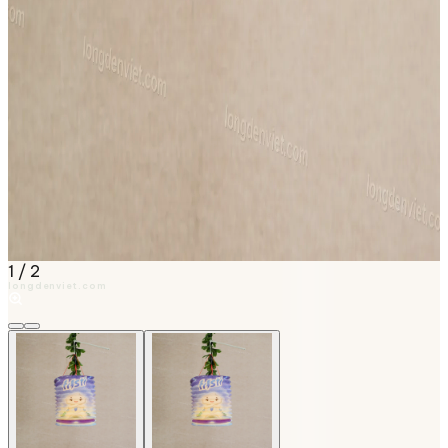
1
/
2
longdenviet.com