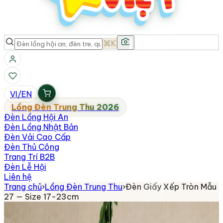
⌘K
VI
/
EN
Lồng Đèn Trung Thu 2026
Đèn Lồng Hội An
Đèn Lồng Nhật Bản
Đèn Vải Cao Cấp
Đèn Thủ Công
Trang Trí B2B
Đèn Lễ Hội
Liên hệ
Trang chủ
›
Lồng Đèn Trung Thu
›
Đèn Giấy Xếp Tròn Mẫu
27 — Size 17-23cm