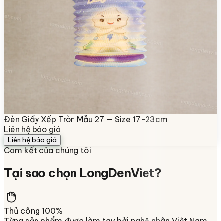
Đèn Giấy Xếp Tròn Mẫu 27 — Size 17-23cm
Liên hệ báo giá
Liên hệ báo giá
Cam kết của chúng tôi
Tại sao chọn
LongDenViet
?
Thủ công 100%
Từng sản phẩm được làm tay bởi nghệ nhân Việt Nam,