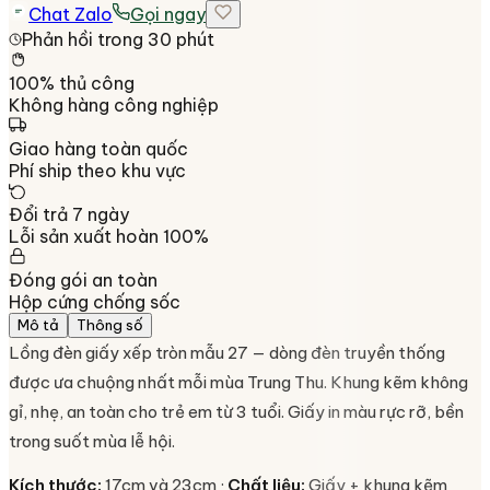
Chat Zalo
Gọi ngay
Phản hồi trong 30 phút
100% thủ công
Không hàng công nghiệp
Giao hàng toàn quốc
Phí ship theo khu vực
Đổi trả 7 ngày
Lỗi sản xuất hoàn 100%
Đóng gói an toàn
Hộp cứng chống sốc
Mô tả
Thông số
Lồng đèn giấy xếp tròn mẫu 27 — dòng đèn truyền thống
được ưa chuộng nhất mỗi mùa Trung Thu. Khung kẽm không
gỉ, nhẹ, an toàn cho trẻ em từ 3 tuổi. Giấy in màu rực rỡ, bền
trong suốt mùa lễ hội.
Kích thước:
17cm và 23cm ·
Chất liệu:
Giấy + khung kẽm