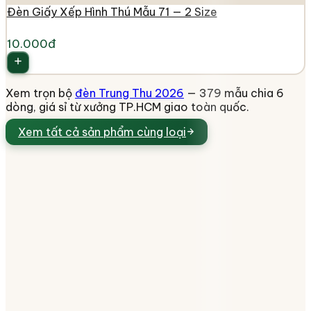
Đèn Giấy Xếp Hình Thú Mẫu 71 — 2 Size
10.000đ
Xem trọn bộ
đèn Trung Thu 2026
— 379 mẫu chia 6
dòng, giá sỉ từ xưởng TP.HCM giao toàn quốc.
Xem tất cả
sản phẩm cùng loại