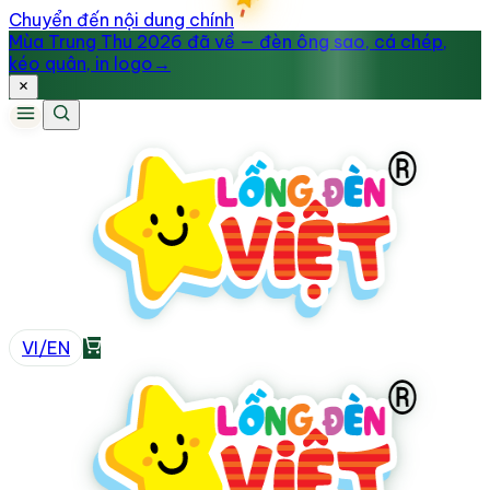
Chuyển đến nội dung chính
Mùa Trung Thu 2026 đã về — đèn ông sao, cá chép,
kéo quân, in logo
→
VI
/
EN