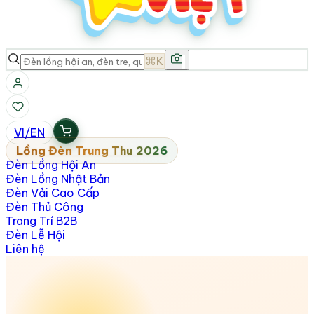
⌘K
VI
/
EN
Lồng Đèn Trung Thu 2026
Đèn Lồng Hội An
Đèn Lồng Nhật Bản
Đèn Vải Cao Cấp
Đèn Thủ Công
Trang Trí B2B
Đèn Lễ Hội
Liên hệ