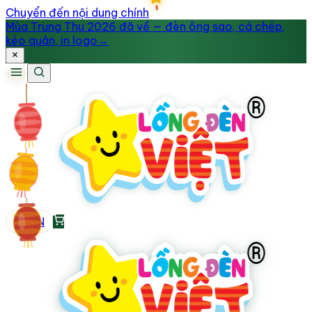
Chuyển đến nội dung chính
Mùa Trung Thu 2026 đã về — đèn ông sao, cá chép,
kéo quân, in logo
→
VI
/
EN