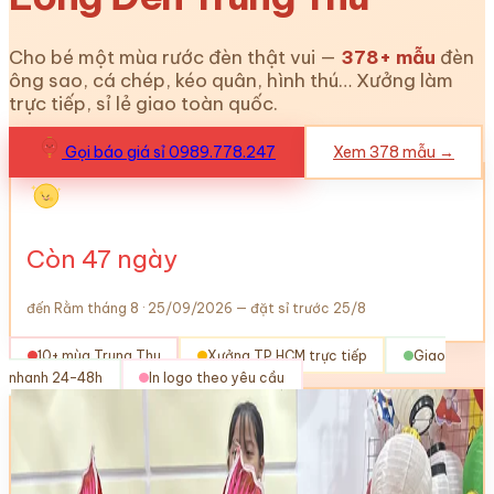
Cho bé một mùa rước đèn thật vui —
378
+ mẫu
đèn
ông sao, cá chép, kéo quân, hình thú… Xưởng làm
trực tiếp, sỉ lẻ giao toàn quốc.
Gọi báo giá sỉ 0989.778.247
Xem
378
mẫu →
Còn
47
ngày
đến Rằm tháng 8 · 25/09/2026 — đặt sỉ trước 25/8
10+ mùa Trung Thu
Xưởng TP.HCM trực tiếp
Giao
nhanh 24–48h
In logo theo yêu cầu