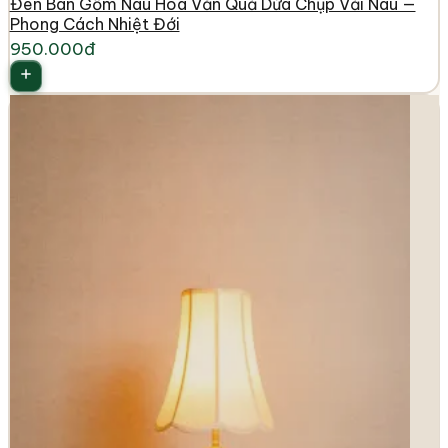
Đèn Bàn Gốm Nâu Hoa Văn Quả Dứa Chụp Vải Nâu —
Phong Cách Nhiệt Đới
950.000đ