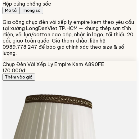
Hộp cứng chống sốc
Mô tả
Thông số
Gia công chụp đèn vải xếp ly empire kem theo yêu cầu
tại xưởng LongDenViet TP.HCM — khung thép sơn tĩnh
điện, vải lụa/cotton cao cấp, nhận in logo, tối thiểu 20
cái, giao toàn quốc. Giá tham khảo, liên hệ
0989.778.247 để báo giá chính xác theo size & số
lượng.
Chụp Đèn Vải Xếp Ly Empire Kem A890FE
170.000đ
Thêm vào giỏ