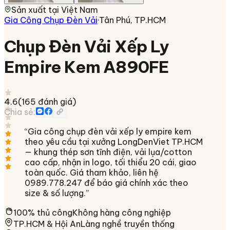
Sản xuất tại
Việt Nam
Gia Công Chụp Đèn Vải
·
Tân Phú, TP.HCM
Chụp Đèn Vải Xếp Ly
Empire Kem A890FE
4.6
(
165
đánh giá)
Chia sẻ:
“
Gia công chụp đèn vải xếp ly empire kem
theo yêu cầu tại xưởng LongDenViet TP.HCM
— khung thép sơn tĩnh điện, vải lụa/cotton
cao cấp, nhận in logo, tối thiểu 20 cái, giao
toàn quốc. Giá tham khảo, liên hệ
0989.778.247 để báo giá chính xác theo
size & số lượng.
”
100% thủ công
Không hàng công nghiệp
TP.HCM & Hội An
Làng nghề truyền thống