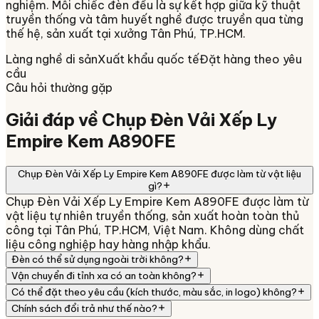
nghiệm. Mỗi chiếc đèn đều là sự kết hợp giữa kỹ thuật
truyền thống và tâm huyết nghề được truyền qua từng
thế hệ, sản xuất tại xưởng
Tân Phú, TP.HCM
.
Làng nghề di sản
Xuất khẩu quốc tế
Đặt hàng theo yêu
cầu
Câu hỏi thường gặp
Giải đáp về
Chụp Đèn Vải Xếp Ly
Empire Kem A890FE
Chụp Đèn Vải Xếp Ly Empire Kem A890FE được làm từ vật liệu
gì?
Chụp Đèn Vải Xếp Ly Empire Kem A890FE được làm từ
vật liệu tự nhiên truyền thống, sản xuất hoàn toàn thủ
công tại Tân Phú, TP.HCM, Việt Nam. Không dùng chất
liệu công nghiệp hay hàng nhập khẩu.
Đèn có thể sử dụng ngoài trời không?
Vận chuyển đi tỉnh xa có an toàn không?
Có thể đặt theo yêu cầu (kích thước, màu sắc, in logo) không?
Chính sách đổi trả như thế nào?