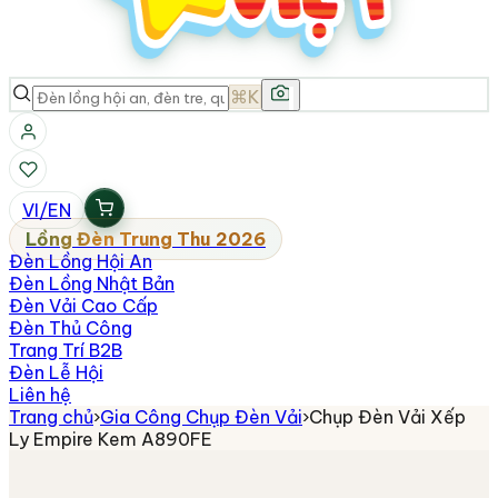
⌘K
VI
/
EN
Lồng Đèn Trung Thu 2026
Đèn Lồng Hội An
Đèn Lồng Nhật Bản
Đèn Vải Cao Cấp
Đèn Thủ Công
Trang Trí B2B
Đèn Lễ Hội
Liên hệ
Trang chủ
›
Gia Công Chụp Đèn Vải
›
Chụp Đèn Vải Xếp
Ly Empire Kem A890FE