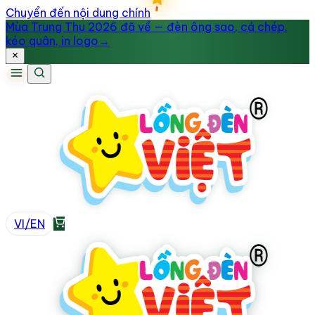
Chuyển đến nội dung chính
Mùa Trung Thu 2026 đã về — đèn ông sao, cá chép,
kéo quân, in logo
→
VI
/
EN