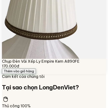
Chụp Đèn Vải Xếp Ly Empire Kem A890FE
170.000đ
Thêm vào giỏ hàng
Cam kết của chúng tôi
Tại sao chọn
LongDenViet
?
Thủ công 100%