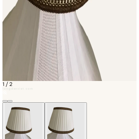
1
/
2
longdenviet.com