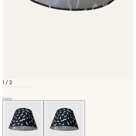
1
/
2
longdenviet.com