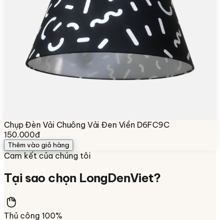
Chụp Đèn Vải Chuông Vải Đen Viền D6FC9C
150.000đ
Thêm vào giỏ hàng
Cam kết của chúng tôi
Tại sao chọn
LongDenViet
?
Thủ công 100%