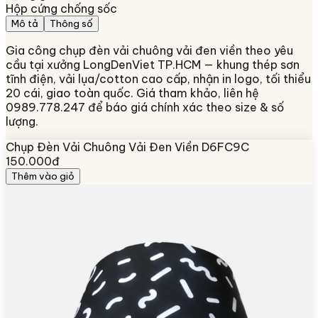
Hộp cứng chống sốc
Mô tả
Thông số
Gia công chụp đèn vải chuông vải đen viền theo yêu
cầu tại xưởng LongDenViet TP.HCM — khung thép sơn
tĩnh điện, vải lụa/cotton cao cấp, nhận in logo, tối thiểu
20 cái, giao toàn quốc. Giá tham khảo, liên hệ
0989.778.247 để báo giá chính xác theo size & số
lượng.
Chụp Đèn Vải Chuông Vải Đen Viền D6FC9C
150.000đ
Thêm vào giỏ