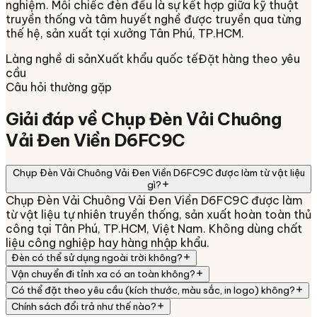
nghiệm. Mỗi chiếc đèn đều là sự kết hợp giữa kỹ thuật
truyền thống và tâm huyết nghề được truyền qua từng
thế hệ, sản xuất tại xưởng
Tân Phú, TP.HCM
.
Làng nghề di sản
Xuất khẩu quốc tế
Đặt hàng theo yêu
cầu
Câu hỏi thường gặp
Giải đáp về
Chụp Đèn Vải Chuông
Vải Đen Viền D6FC9C
Chụp Đèn Vải Chuông Vải Đen Viền D6FC9C được làm từ vật liệu
gì?
Chụp Đèn Vải Chuông Vải Đen Viền D6FC9C được làm
từ vật liệu tự nhiên truyền thống, sản xuất hoàn toàn thủ
công tại Tân Phú, TP.HCM, Việt Nam. Không dùng chất
liệu công nghiệp hay hàng nhập khẩu.
Đèn có thể sử dụng ngoài trời không?
Vận chuyển đi tỉnh xa có an toàn không?
Có thể đặt theo yêu cầu (kích thước, màu sắc, in logo) không?
Chính sách đổi trả như thế nào?