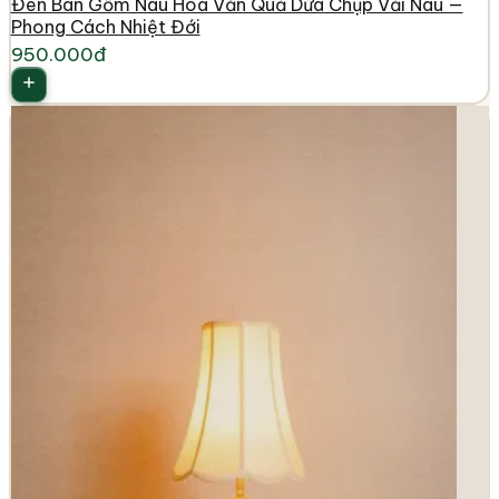
Đèn Bàn Gốm Nâu Hoa Văn Quả Dứa Chụp Vải Nâu —
Phong Cách Nhiệt Đới
950.000đ