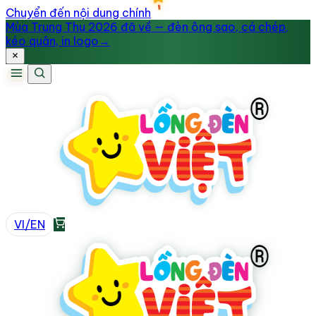
Chuyển đến nội dung chính
Mùa Trung Thu 2026 đã về — đèn ông sao, cá chép,
kéo quân, in logo
→
VI
/
EN