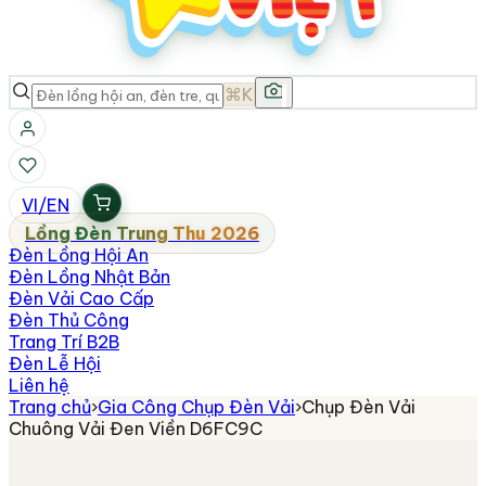
⌘K
VI
/
EN
Lồng Đèn Trung Thu 2026
Đèn Lồng Hội An
Đèn Lồng Nhật Bản
Đèn Vải Cao Cấp
Đèn Thủ Công
Trang Trí B2B
Đèn Lễ Hội
Liên hệ
Trang chủ
›
Gia Công Chụp Đèn Vải
›
Chụp Đèn Vải
Chuông Vải Đen Viền D6FC9C