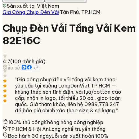
Sản xuất tại
Việt Nam
Gia Công Chụp Đèn Vải
·
Tân Phú, TP.HCM
Chụp Đèn Vải Tầng Vải Kem
82E16C
4.7
(
100
đánh giá)
Chia sẻ:
“
Gia công chụp đèn vải tầng vải kem theo
yêu cầu tại xưởng LongDenViet TP.HCM —
khung thép sơn tĩnh điện, vải lụa/cotton cao
cấp, nhận in logo, tối thiểu 20 cái, giao toàn
quốc. Giá tham khảo, liên hệ 0989.778.247
để báo giá chính xác theo size & số lượng.
”
100% thủ công
Không hàng công nghiệp
TP.HCM & Hội An
Làng nghề truyền thống
Bảo hành 30 ngày
Lỗi sản xuất hoàn 100%