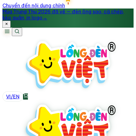
Chuyển đến nội dung chính
Mùa Trung Thu 2026 đã về — đèn ông sao, cá chép,
kéo quân, in logo
→
VI
/
EN