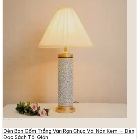
longdenviet.com
Đèn Bàn Gốm Trắng Vân Rạn Chụp Vải Nón Kem — Đèn
Đọc Sách Tối Giản