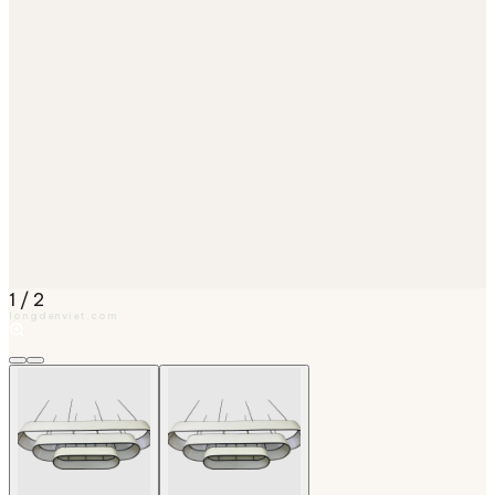
1
/
2
longdenviet.com