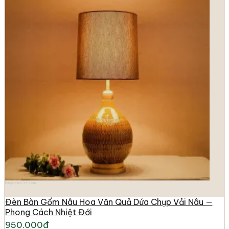
longdenviet.com
Đèn Bàn Gốm Nâu Hoa Văn Quả Dứa Chụp Vải Nâu —
Phong Cách Nhiệt Đới
950.000đ