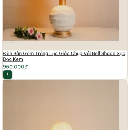
longdenviet.com
Đèn Bàn Gốm Trắng Lục Giác Chụp Vải Bell Shade Sọc
Dọc Kem
950.000đ