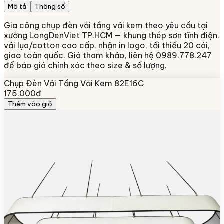
Mô tả
Thông số
Gia công chụp đèn vải tầng vải kem theo yêu cầu tại
xưởng LongDenViet TP.HCM — khung thép sơn tĩnh điện,
vải lụa/cotton cao cấp, nhận in logo, tối thiểu 20 cái,
giao toàn quốc. Giá tham khảo, liên hệ 0989.778.247
để báo giá chính xác theo size & số lượng.
Chụp Đèn Vải Tầng Vải Kem 82E16C
175.000đ
Thêm vào giỏ