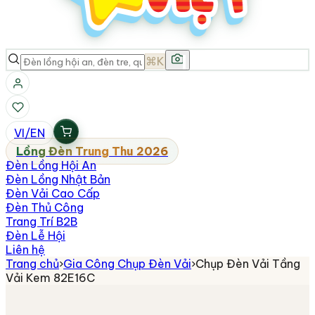
⌘K
VI
/
EN
Lồng Đèn Trung Thu 2026
Đèn Lồng Hội An
Đèn Lồng Nhật Bản
Đèn Vải Cao Cấp
Đèn Thủ Công
Trang Trí B2B
Đèn Lễ Hội
Liên hệ
Trang chủ
›
Gia Công Chụp Đèn Vải
›
Chụp Đèn Vải Tầng
Vải Kem 82E16C