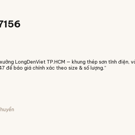
77156
xưởng LongDenViet TP.HCM — khung thép sơn tĩnh điện, vải 
7 để báo giá chính xác theo size & số lượng.
”
 chuyển