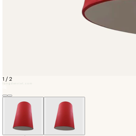
1
/
2
longdenviet.com