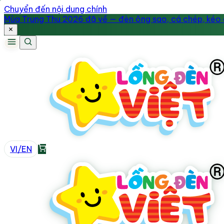
Chuyển đến nội dung chính
Mùa Trung Thu 2026 đã về — đèn ông sao, cá chép, kéo q
VI
/
EN