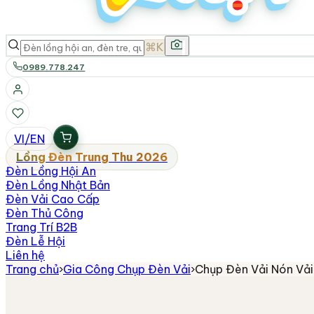
⌘K
0989.778.247
VI
/
EN
Lồng Đèn Trung Thu 2026
Đèn Lồng Hội An
Đèn Lồng Nhật Bản
Đèn Vải Cao Cấp
Đèn Thủ Công
Trang Trí B2B
Đèn Lễ Hội
Liên hệ
Trang chủ
›
Gia Công Chụp Đèn Vải
›
Chụp Đèn Vải Nón Vả