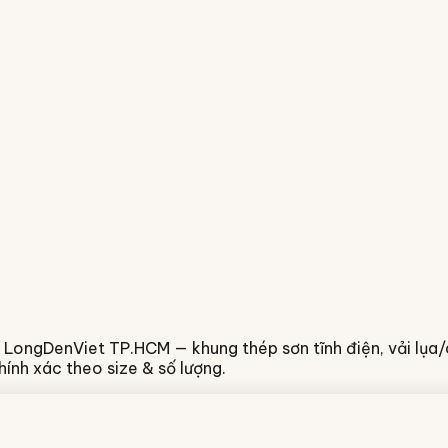
LongDenViet TP.HCM — khung thép sơn tĩnh điện, vải lụa/co
ính xác theo size & số lượng.