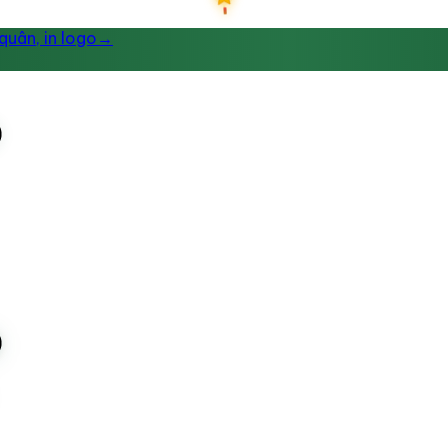
uân, in logo
→