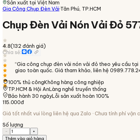
Sản xuất tại
Việt Nam
Gia Công Chụp Đèn Vải
·
Tân Phú, TP.HCM
Chụp Đèn Vải Nón Vải Đỏ 5
4.8
(
132
đánh giá)
Chia sẻ:
“
Gia công chụp đèn vải nón vải đỏ theo yêu cầu tại 
giao toàn quốc. Giá tham khảo, liên hệ 0989.778.24
100% thủ công
Không hàng công nghiệp
TP.HCM & Hội An
Làng nghề truyền thống
Bảo hành 30 ngày
Lỗi sản xuất hoàn 100%
115.000đ
Giá tốt nhất vui lòng liên hệ qua Zalo · Chưa tính phí vận
Số lượng
−
+
Thêm vào giỏ hàng