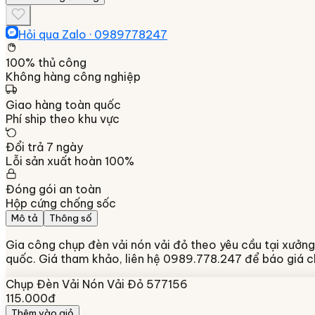
Hỏi qua Zalo ·
0989778247
100% thủ công
Không hàng công nghiệp
Giao hàng toàn quốc
Phí ship theo khu vực
Đổi trả 7 ngày
Lỗi sản xuất hoàn 100%
Đóng gói an toàn
Hộp cứng chống sốc
Mô tả
Thông số
Gia công chụp đèn vải nón vải đỏ theo yêu cầu tại xưởng 
quốc. Giá tham khảo, liên hệ 0989.778.247 để báo giá ch
Chụp Đèn Vải Nón Vải Đỏ 577156
115.000đ
Thêm vào giỏ