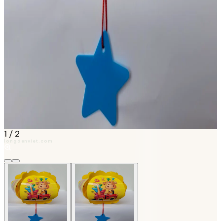
1
/
2
longdenviet.com