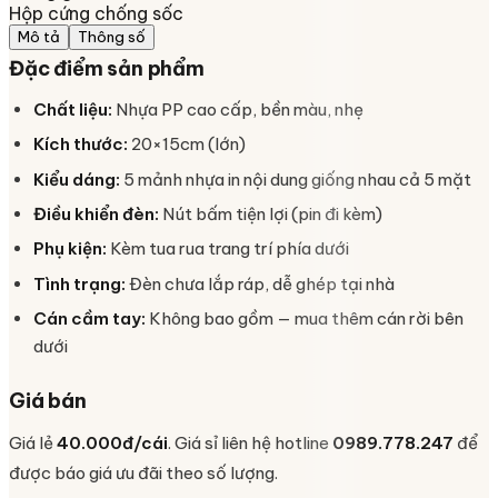
Hộp cứng chống sốc
Mô tả
Thông số
Đặc điểm sản phẩm
Chất liệu:
Nhựa PP cao cấp, bền màu, nhẹ
Kích thước:
20×15cm (lớn)
Kiểu dáng:
5 mảnh nhựa in nội dung giống nhau cả 5 mặt
Điều khiển đèn:
Nút bấm tiện lợi (pin đi kèm)
Phụ kiện:
Kèm tua rua trang trí phía dưới
Tình trạng:
Đèn chưa lắp ráp, dễ ghép tại nhà
Cán cầm tay:
Không bao gồm — mua thêm cán rời bên
dưới
Giá bán
Giá lẻ
40.000đ/cái
. Giá sỉ liên hệ hotline
0989.778.247
để
được báo giá ưu đãi theo số lượng.