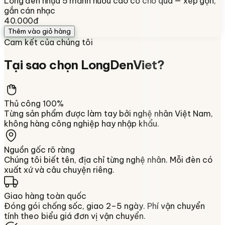
Lồng đèn nhựa 5 mảnh hươu cao cổ chở quà — xếp gọn,
gắn cán nhạc
40.000đ
Thêm vào giỏ hàng
Cam kết của chúng tôi
Tại sao chọn
LongDenViet
?
Thủ công 100%
Từng sản phẩm được làm tay bởi nghệ nhân Việt Nam,
không hàng công nghiệp hay nhập khẩu.
Nguồn gốc rõ ràng
Chúng tôi biết tên, địa chỉ từng nghệ nhân. Mỗi đèn có
xuất xứ và câu chuyện riêng.
Giao hàng toàn quốc
Đóng gói chống sốc, giao 2–5 ngày. Phí vận chuyển
tính theo biểu giá đơn vị vận chuyển.