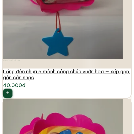
longdenviet.com
Lồng đèn nhựa 5 mảnh công chúa vườn hoa — xếp gọn,
gắn cán nhạc
40.000đ