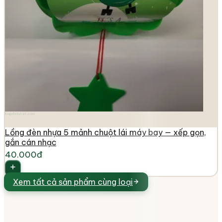
longdenviet.com
Lồng đèn nhựa 5 mảnh chuột lái máy bay — xếp gọn,
gắn cán nhạc
40.000đ
Xem tất cả
sản phẩm cùng loại