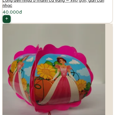
Lồng đèn nhựa 5 mảnh cá vàng — xếp gọn, gắn cán
nhạc
40.000đ