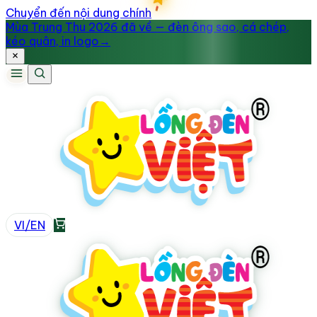
Chuyển đến nội dung chính
Mùa Trung Thu 2026 đã về — đèn ông sao, cá chép,
kéo quân, in logo
→
VI
/
EN