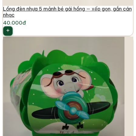
Lồng đèn nhựa 5 mảnh bé gái hồng — xếp gọn, gắn cán
nhạc
40.000đ