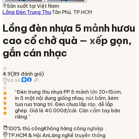
Sản xuất tại
Việt Nam
Lồng Đèn Trung Thu
·
Tân Phú, TP.HCM
Lồng đèn nhựa 5 mảnh hươu
cao cổ chở quà — xếp gọn,
gắn cán nhạc
4.9
(
89
đánh giá)
Chia sẻ:
“
Đèn trung thu nhựa PP 5 mảnh lớn 20×15cm,
in 5 mặt nội dung giống nhau, nút bấm, kèm
tua rua trang trí. Đèn chưa lắp ráp, dễ lắp
ghép. Giá lẻ 40.000đ/cái. Cán cầm tay bán
riêng.
”
100% thủ công
Không hàng công nghiệp
TP.HCM & Hội An
Làng nghề truyền thống