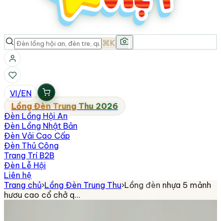
⌘K
VI
/
EN
Lồng Đèn Trung Thu 2026
Đèn Lồng Hội An
Đèn Lồng Nhật Bản
Đèn Vải Cao Cấp
Đèn Thủ Công
Trang Trí B2B
Đèn Lễ Hội
Liên hệ
Trang chủ
›
Lồng Đèn Trung Thu
›
Lồng đèn nhựa 5 mảnh
hươu cao cổ chở q…