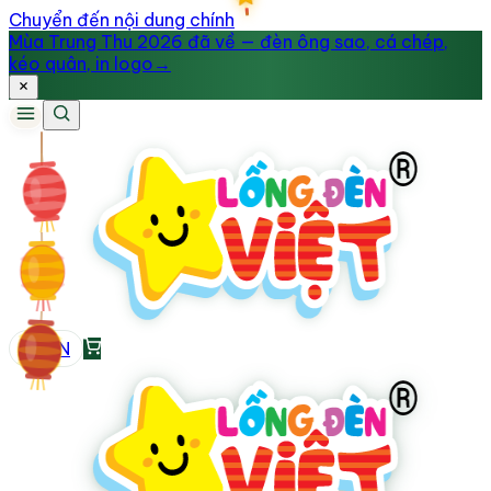
Chuyển đến nội dung chính
Mùa Trung Thu 2026 đã về — đèn ông sao, cá chép,
kéo quân, in logo
→
VI
/
EN