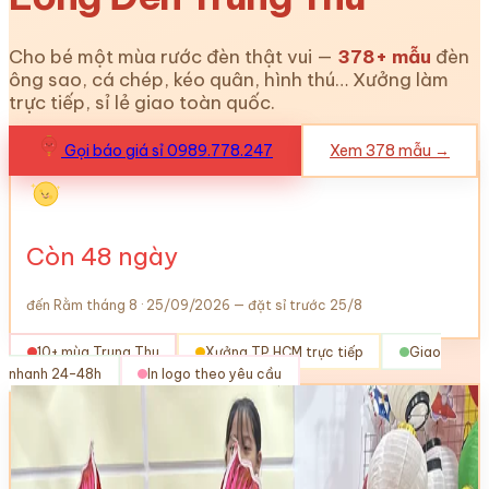
Cho bé một mùa rước đèn thật vui —
378
+ mẫu
đèn
ông sao, cá chép, kéo quân, hình thú… Xưởng làm
trực tiếp, sỉ lẻ giao toàn quốc.
Gọi báo giá sỉ 0989.778.247
Xem
378
mẫu →
Còn
48
ngày
đến Rằm tháng 8 · 25/09/2026 — đặt sỉ trước 25/8
10+ mùa Trung Thu
Xưởng TP.HCM trực tiếp
Giao
nhanh 24–48h
In logo theo yêu cầu