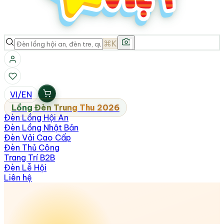
⌘K
VI
/
EN
Lồng Đèn Trung Thu 2026
Đèn Lồng Hội An
Đèn Lồng Nhật Bản
Đèn Vải Cao Cấp
Đèn Thủ Công
Trang Trí B2B
Đèn Lễ Hội
Liên hệ