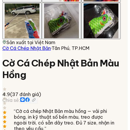
Sản xuất tại
Việt Nam
Cờ Cá Chép Nhật Bản
·
Tân Phú, TP.HCM
Cờ Cá Chép Nhật Bản Màu
Hồng
4.9
(
37
đánh giá)
Chia sẻ:
“
Cờ cá chép Nhật Bản màu hồng — vải phi
bóng, in kỹ thuật số bền màu, treo được
ngoài trời, có sẵn dây treo. Đủ 7 size, nhận in
theo yêu cầu.
”