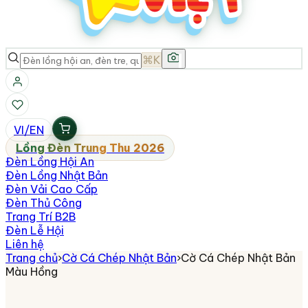
⌘K
VI
/
EN
Lồng Đèn Trung Thu 2026
Đèn Lồng Hội An
Đèn Lồng Nhật Bản
Đèn Vải Cao Cấp
Đèn Thủ Công
Trang Trí B2B
Đèn Lễ Hội
Liên hệ
Trang chủ
›
Cờ Cá Chép Nhật Bản
›
Cờ Cá Chép Nhật Bản
Màu Hồng