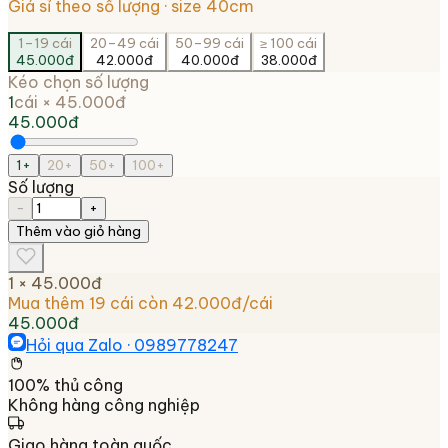
Giá sỉ theo số lượng
· size 40cm
1–19 cái
20–49 cái
50–99 cái
≥ 100 cái
45.000đ
42.000đ
40.000đ
38.000đ
Kéo chọn số lượng
1
cái ×
45.000đ
45.000đ
1
+
20
+
50
+
100
+
Số lượng
−
+
Thêm vào giỏ hàng
1
×
45.000đ
Mua thêm
19
cái còn
42.000đ
/cái
45.000đ
Hỏi qua Zalo ·
0989778247
100% thủ công
Không hàng công nghiệp
Giao hàng toàn quốc