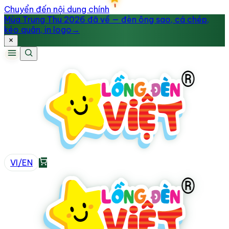
Chuyển đến nội dung chính
Mùa Trung Thu 2026 đã về — đèn ông sao, cá chép,
kéo quân, in logo
→
VI
/
EN