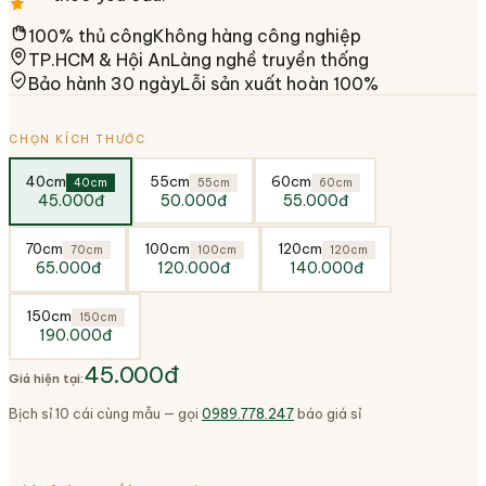
100% thủ công
Không hàng công nghiệp
TP.HCM & Hội An
Làng nghề truyền thống
Bảo hành 30 ngày
Lỗi sản xuất hoàn 100%
CHỌN KÍCH THƯỚC
40cm
55cm
60cm
40cm
55cm
60cm
45.000đ
50.000đ
55.000đ
70cm
100cm
120cm
70cm
100cm
120cm
65.000đ
120.000đ
140.000đ
150cm
150cm
190.000đ
45.000đ
Giá hiện tại:
Bịch sỉ 10 cái cùng mẫu — gọi
0989.778.247
báo giá sỉ