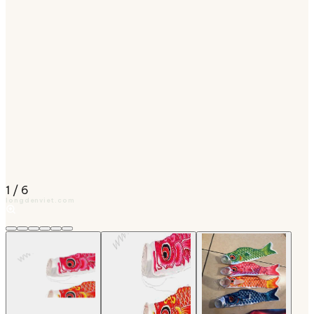
1
/
6
longdenviet.com