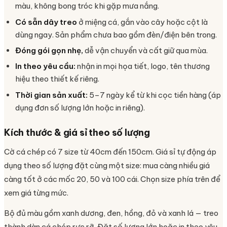
màu, không bong tróc khi gặp mưa nắng.
Có sẵn dây treo
ở miệng cá, gắn vào cây hoặc cột là
dùng ngay. Sản phẩm chưa bao gồm đèn/điện bên trong.
Đóng gói gọn nhẹ,
dễ vận chuyển và cất giữ qua mùa.
In theo yêu cầu:
nhận in mọi họa tiết, logo, tên thương
hiệu theo thiết kế riêng.
Thời gian sản xuất:
5–7 ngày kể từ khi cọc tiền hàng (áp
dụng đơn số lượng lớn hoặc in riêng).
Kích thước & giá sỉ theo số lượng
Cờ cá chép có 7 size từ 40cm đến 150cm. Giá sỉ tự động áp
dụng theo số lượng đặt cùng một size: mua càng nhiều giá
càng tốt ở các mốc 20, 50 và 100 cái. Chọn size phía trên để
xem giá từng mức.
Bộ đủ màu gồm xanh dương, đen, hồng, đỏ và xanh lá — treo
thành dàn cá chép rực rỡ. Đặt số lượng lớn hoặc in theo yêu