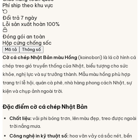
Phí ship theo khu vực
Đổi trả 7 ngày
Lỗi sản xuất hoàn 100%
Đóng gói an toàn
Hộp cứng chống sốc
Mô tả
Thông số
Cờ cá chép Nhật Bản màu Hồng
(koinobori) là lá cờ hình cá
chép treo gió truyền thống của Nhật, biểu tượng cho sức
khỏe, nghị lực và sự trưởng thành. Mẫu màu hồng phù hợp
trang trí lễ hội, quán cà phê, nhà hàng phong cách Nhật, sự
kiện và chụp ảnh ngoài trời.
Đặc điểm cờ cá chép Nhật Bản
Chất liệu:
vải phi bóng trơn, lên màu đẹp, treo được ngoài
trời nắng mưa.
Công nghệ in kỹ thuật số:
hoa văn vảy cá sắc nét, bền