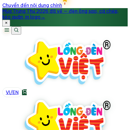
Chuyển đến nội dung chính
Mùa Trung Thu 2026 đã về — đèn ông sao, cá chép,
kéo quân, in logo
→
VI
/
EN