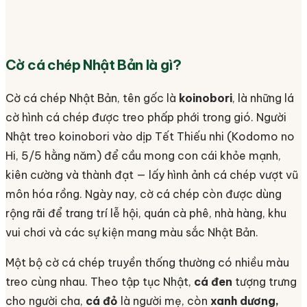
Cờ cá chép Nhật Bản là gì?
Cờ cá chép Nhật Bản, tên gốc là
koinobori
, là những lá
cờ hình cá chép được treo phấp phới trong gió. Người
Nhật treo koinobori vào dịp Tết Thiếu nhi (Kodomo no
Hi, 5/5 hằng năm) để cầu mong con cái khỏe mạnh,
kiên cường và thành đạt — lấy hình ảnh cá chép vượt vũ
môn hóa rồng. Ngày nay, cờ cá chép còn được dùng
rộng rãi để trang trí lễ hội, quán cà phê, nhà hàng, khu
vui chơi và các sự kiện mang màu sắc Nhật Bản.
Một bộ cờ cá chép truyền thống thường có nhiều màu
treo cùng nhau. Theo tập tục Nhật,
cá đen
tượng trưng
cho người cha,
cá đỏ
là người mẹ, còn
xanh dương,