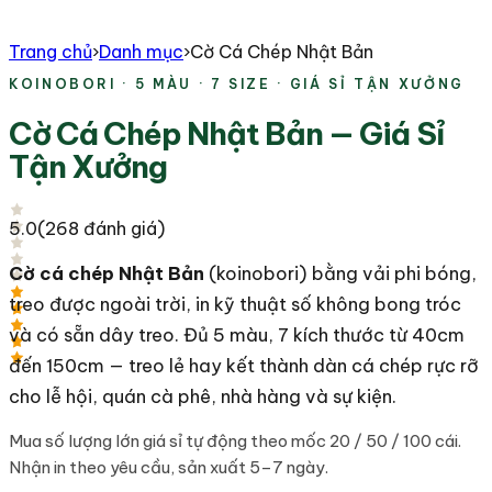
Trang chủ
›
Danh mục
›
Cờ Cá Chép Nhật Bản
KOINOBORI · 5 MÀU · 7 SIZE · GIÁ SỈ TẬN XƯỞNG
Cờ Cá Chép Nhật Bản — Giá Sỉ
Tận Xưởng
5.0
(
268
đánh giá)
Cờ cá chép Nhật Bản
(koinobori) bằng vải phi bóng,
treo được ngoài trời, in kỹ thuật số không bong tróc
và có sẵn dây treo. Đủ 5 màu, 7 kích thước từ 40cm
đến 150cm — treo lẻ hay kết thành dàn cá chép rực rỡ
cho lễ hội, quán cà phê, nhà hàng và sự kiện.
Mua số lượng lớn giá sỉ tự động theo mốc 20 / 50 / 100 cái.
Nhận in theo yêu cầu, sản xuất 5–7 ngày.