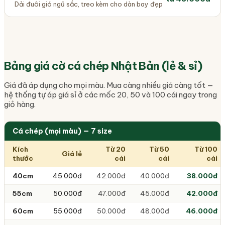
Dải đuôi gió ngũ sắc, treo kèm cho dàn bay đẹp
Bảng giá cờ cá chép Nhật Bản (lẻ & sỉ)
Giá đã áp dụng cho mọi màu. Mua càng nhiều giá càng tốt —
hệ thống tự áp giá sỉ ở các mốc 20, 50 và 100 cái ngay trong
giỏ hàng.
Cá chép (mọi màu) — 7 size
Kích
Từ 20
Từ 50
Từ 100
Giá lẻ
thước
cái
cái
cái
40cm
45.000đ
42.000đ
40.000đ
38.000đ
55cm
50.000đ
47.000đ
45.000đ
42.000đ
60cm
55.000đ
50.000đ
48.000đ
46.000đ