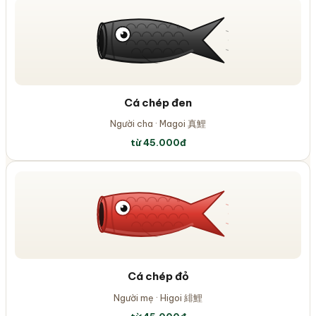
Cá chép
đen
Người cha
·
Magoi 真鯉
từ 45.000đ
Cá chép
đỏ
Người mẹ
·
Higoi 緋鯉