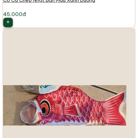
Cờ Cá Chép Nhật Bản Màu Xanh Dương
45.000đ