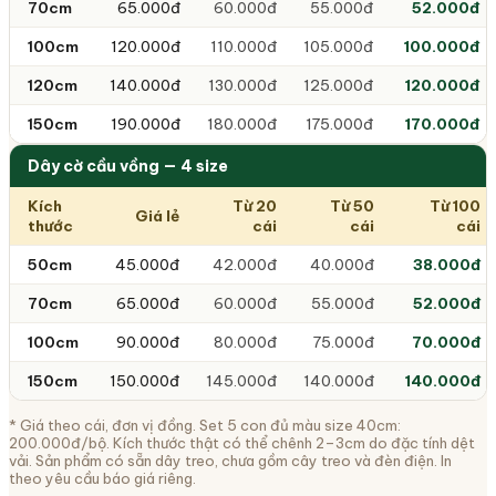
70cm
65.000đ
60.000đ
55.000đ
52.000đ
100cm
120.000đ
110.000đ
105.000đ
100.000đ
120cm
140.000đ
130.000đ
125.000đ
120.000đ
150cm
190.000đ
180.000đ
175.000đ
170.000đ
Dây cờ cầu vồng — 4 size
Kích
Từ 20
Từ 50
Từ 100
Giá lẻ
thước
cái
cái
cái
50cm
45.000đ
42.000đ
40.000đ
38.000đ
70cm
65.000đ
60.000đ
55.000đ
52.000đ
100cm
90.000đ
80.000đ
75.000đ
70.000đ
150cm
150.000đ
145.000đ
140.000đ
140.000đ
* Giá theo cái, đơn vị đồng. Set 5 con đủ màu size 40cm:
200.000đ/bộ. Kích thước thật có thể chênh 2–3cm do đặc tính dệt
vải. Sản phẩm có sẵn dây treo, chưa gồm cây treo và đèn điện. In
theo yêu cầu báo giá riêng.