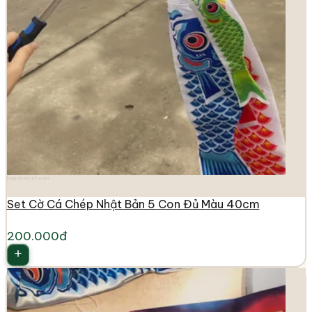
longdenviet.com
Set Cờ Cá Chép Nhật Bản 5 Con Đủ Màu 40cm
200.000đ