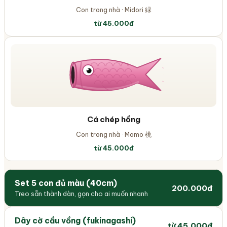
Con trong nhà
·
Midori 緑
từ 45.000đ
Cá chép
hồng
Con trong nhà
·
Momo 桃
từ 45.000đ
Set 5 con đủ màu (40cm)
200.000đ
Treo sẵn thành dàn, gọn cho ai muốn nhanh
Dây cờ cầu vồng (fukinagashi)
từ 45.000đ