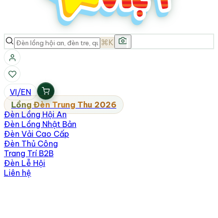
⌘K
VI
/
EN
Lồng Đèn Trung Thu 2026
Đèn Lồng Hội An
Đèn Lồng Nhật Bản
Đèn Vải Cao Cấp
Đèn Thủ Công
Trang Trí B2B
Đèn Lễ Hội
Liên hệ