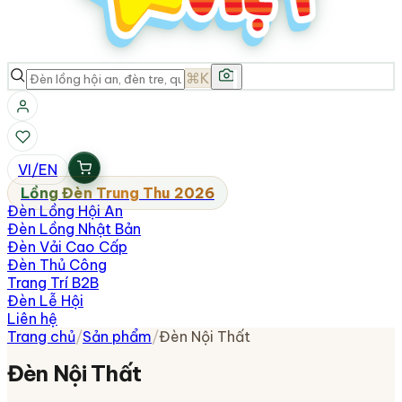
⌘K
VI
/
EN
Lồng Đèn Trung Thu 2026
Đèn Lồng Hội An
Đèn Lồng Nhật Bản
Đèn Vải Cao Cấp
Đèn Thủ Công
Trang Trí B2B
Đèn Lễ Hội
Liên hệ
Trang chủ
/
Sản phẩm
/
Đèn Nội Thất
Đèn Nội Thất