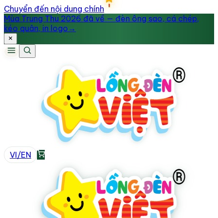
Chuyển đến nội dung chính
Mùa Trung Thu 2026 đã về — đèn ông sao, cá chép,
kéo quân, in logo
→
VI
/
EN