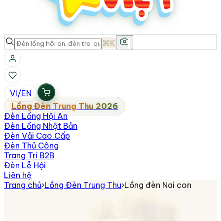
⌘K
VI
/
EN
Lồng Đèn Trung Thu 2026
Đèn Lồng Hội An
Đèn Lồng Nhật Bản
Đèn Vải Cao Cấp
Đèn Thủ Công
Trang Trí B2B
Đèn Lễ Hội
Liên hệ
Trang chủ
›
Lồng Đèn Trung Thu
›
Lồng đèn Nai con