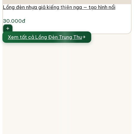
Lồng đèn nhựa giả kiếng thiên nga — tạo hình nổi
30.000đ
Xem tất cả
Lồng Đèn Trung Thu