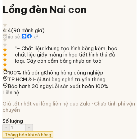
Lồng đèn Nai con
4.4
(
90
đánh giá)
Chia sẻ:
“
– Chất liệu: khung tạo hình bằng kẽm, bọc
chất liệu giấy mỏng in họa tiết hình thú đủ
loại. Cây cán cầm bằng nhựa an toà
”
100% thủ công
Không hàng công nghiệp
TP.HCM & Hội An
Làng nghề truyền thống
Bảo hành 30 ngày
Lỗi sản xuất hoàn 100%
Liên hệ
Giá tốt nhất vui lòng liên hệ qua Zalo · Chưa tính phí vận
chuyển
Số lượng
−
+
Thông báo khi có hàng