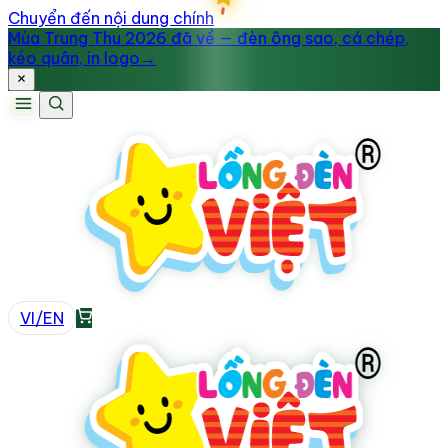
Chuyển đến nội dung chính
Mùa Trung Thu 2026 đã về — đèn ông sao, cá chép,
kéo quân, in logo
→
VI
/
EN