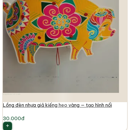
longdenviet.com
Lồng đèn nhựa giả kiếng heo vàng — tạo hình nổi
30.000đ