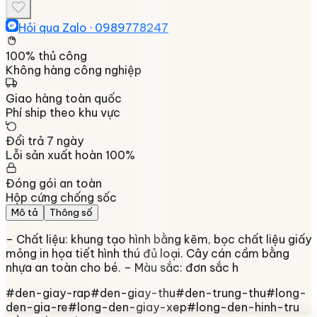
Hỏi qua Zalo ·
0989778247
100% thủ công
Không hàng công nghiệp
Giao hàng toàn quốc
Phí ship theo khu vực
Đổi trả 7 ngày
Lỗi sản xuất hoàn 100%
Đóng gói an toàn
Hộp cứng chống sốc
Mô tả
Thông số
– Chất liệu: khung tạo hình bằng kẽm, bọc chất liệu giấy
mỏng in họa tiết hình thú đủ loại. Cây cán cầm bằng
nhựa an toàn cho bé. – Màu sắc: đơn sắc h
#
den-giay-rap
#
den-giay-thu
#
den-trung-thu
#
long-
den-gia-re
#
long-den-giay-xep
#
long-den-hinh-tru