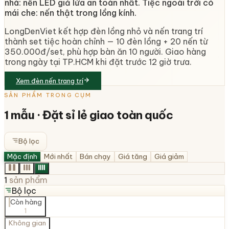
nhà: nến LED giả lửa an toàn nhất. Tiệc ngoài trời có
mái che: nến thật trong lồng kính.
LongDenViet kết hợp đèn lồng nhỏ và nến trang trí
thành set tiệc hoàn chỉnh — 10 đèn lồng + 20 nến từ
350.000đ/set, phù hợp bàn ăn 10 người. Giao hàng
trong ngày tại TP.HCM khi đặt trước 12 giờ trưa.
Xem đèn nến trang trí
SẢN PHẨM TRONG CỤM
1
mẫu · Đặt sỉ lẻ giao toàn quốc
Bộ lọc
Mặc định
Mới nhất
Bán chạy
Giá tăng
Giá giảm
1
sản phẩm
Bộ lọc
Còn hàng
1
Không gian