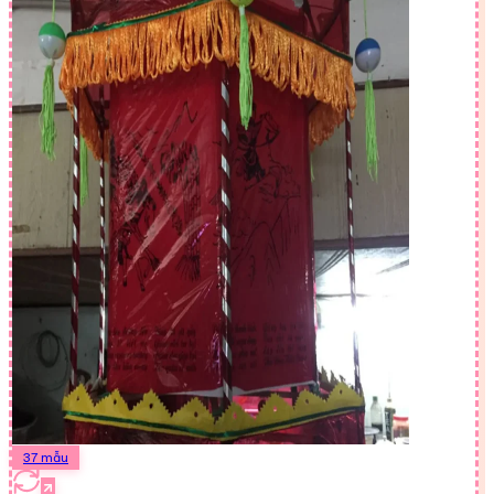
37
mẫu