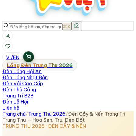
⌘K
VI
/
EN
Lồng Đèn Trung Thu 2026
Đèn Lồng Hội An
Đèn Lồng Nhật Bản
Đèn Vải Cao Cấp
Đèn Thủ Công
Trang Trí B2B
Đèn Lễ Hội
Liên hệ
Trang chủ
/
Trung Thu 2026
/
Đèn Cầy & Nến Trang Trí
Trung Thu — Hoa Sen, Trụ, Đèn Đốt
TRUNG THU 2026 · ĐÈN CẦY & NẾN