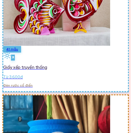
41
mẫu
Giấy xếp truyền thống
Từ 3.600đ
Đèn rước cổ điển