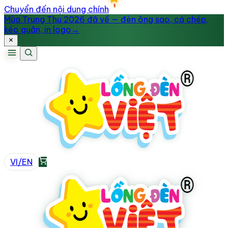
Chuyển đến nội dung chính
Mùa Trung Thu 2026 đã về — đèn ông sao, cá chép,
kéo quân, in logo
→
VI
/
EN