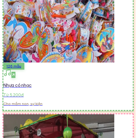
126
mẫu
Nhựa có nhạc
Từ 5.200đ
Cho mầm non, sự kiện