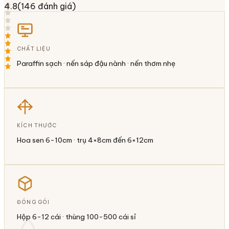
4.8
(
146
đánh giá)
CHẤT LIỆU
Paraffin sạch · nến sáp đậu nành · nến thơm nhẹ
KÍCH THƯỚC
Hoa sen 6-10cm · trụ 4×8cm đến 6×12cm
ĐÓNG GÓI
Hộp 6-12 cái · thùng 100-500 cái sỉ