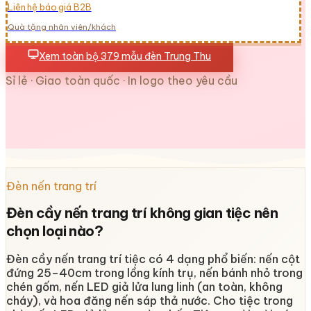
Liên hệ báo giá B2B
Quà tặng nhân viên/khách
Xem toàn bộ 379 mẫu đèn Trung Thu
Sỉ lẻ · Giao toàn quốc · In logo theo yêu cầu
Đèn nến trang trí
Đèn cầy nến trang trí không gian tiệc nên
chọn loại nào?
Đèn cầy nến trang trí tiệc có 4 dạng phổ biến: nến cột
đứng 25–40cm trong lồng kính trụ, nến bánh nhỏ trong
chén gốm, nến LED giả lửa lung linh (an toàn, không
cháy), và hoa đăng nến sáp thả nước. Cho tiệc trong