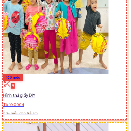
106
mẫu
Hình thú giấy DIY
Từ 10.000đ
50+ mẫu cho trẻ em