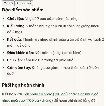
Mô tả
Thông số
Đặc điểm sản phẩm
Chất liệu:
Nhựa PP cao cấp, bền màu, nhẹ
Kiểu dáng:
2 mảnh nhựa ghép lại, in nội dung giống nhau
cả 2 mặt
Kết cấu:
Thanh ray nhựa chính giữa giúp cố định và tách 2
mảnh dễ dàng
Điều khiển đèn:
Nút bấm tiện lợi (pin đi kèm)
Phụ kiện:
Kèm tua rua trang trí phía dưới
Cán cầm tay:
Không bao gồm — mua thêm cán rời bên
dưới
Phối hợp hoàn chỉnh
Kết hợp với
Cán nhựa có nhạc (100 cái)
hoặc
Cán nhựa có
nhạc ngôi sao (700 cái/thùng)
để hoàn chỉnh bộ lồng đèn