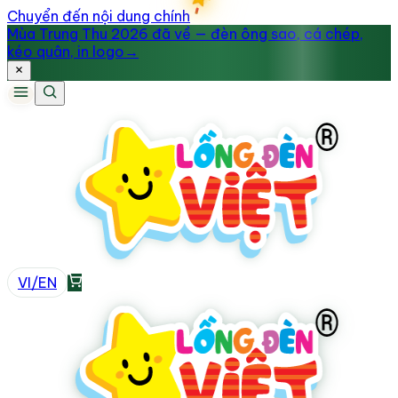
Chuyển đến nội dung chính
Mùa Trung Thu 2026 đã về — đèn ông sao, cá chép,
kéo quân, in logo
→
VI
/
EN