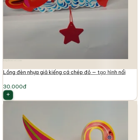
longdenviet.com
Lồng đèn nhựa giả kiếng cá chép đỏ — tạo hình nổi
30.000đ