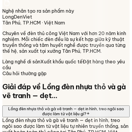
Nghệ nhân tạo ra sản phẩm này
LongDenViet
Tân Phú, TP.HCM
· Việt Nam
Chuyên về
đèn thủ công Việt Nam
với hơn 20 năm kinh
nghiệm. Mỗi chiếc đèn đều là sự kết hợp giữa kỹ thuật
truyền thống và tâm huyết nghề được truyền qua từng
thế hệ, sản xuất tại xưởng
Tân Phú, TP.HCM
.
Làng nghề di sản
Xuất khẩu quốc tế
Đặt hàng theo yêu
cầu
Câu hỏi thường gặp
Giải đáp về
Lồng đèn nhựa thỏ và gà
vẽ tranh — dẹt…
Lồng đèn nhựa thỏ và gà vẽ tranh — dẹt in hình, treo ngôi sao
được làm từ vật liệu gì?
Lồng đèn nhựa thỏ và gà vẽ tranh — dẹt in hình, treo
ngôi sao được làm từ vật liệu tự nhiên truyền thống, sản