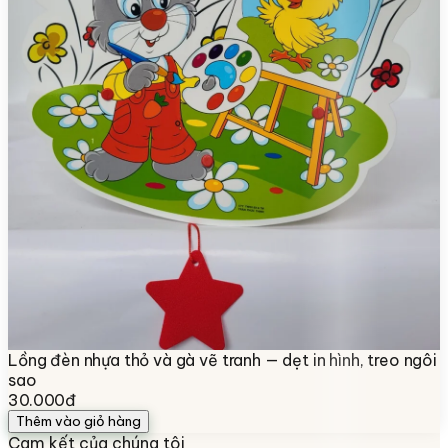
Lồng đèn nhựa thỏ và gà vẽ tranh — dẹt in hình, treo ngôi
sao
30.000đ
Thêm vào giỏ hàng
Cam kết của chúng tôi