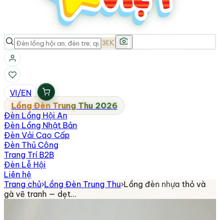
⌘K
VI
/
EN
Lồng Đèn Trung Thu 2026
Đèn Lồng Hội An
Đèn Lồng Nhật Bản
Đèn Vải Cao Cấp
Đèn Thủ Công
Trang Trí B2B
Đèn Lễ Hội
Liên hệ
Trang chủ
›
Lồng Đèn Trung Thu
›
Lồng đèn nhựa thỏ và
gà vẽ tranh — dẹt…