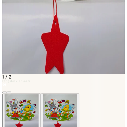
1
/
2
longdenviet.com