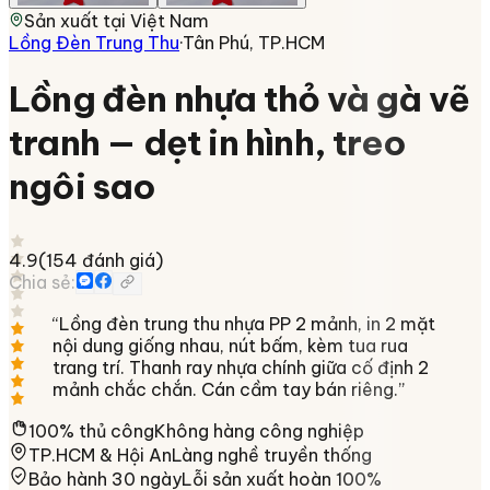
Sản xuất tại
Việt Nam
Lồng Đèn Trung Thu
·
Tân Phú, TP.HCM
Lồng đèn nhựa thỏ và gà vẽ
tranh — dẹt in hình, treo
ngôi sao
4.9
(
154
đánh giá)
Chia sẻ:
“
Lồng đèn trung thu nhựa PP 2 mảnh, in 2 mặt
nội dung giống nhau, nút bấm, kèm tua rua
trang trí. Thanh ray nhựa chính giữa cố định 2
mảnh chắc chắn. Cán cầm tay bán riêng.
”
100% thủ công
Không hàng công nghiệp
TP.HCM & Hội An
Làng nghề truyền thống
Bảo hành 30 ngày
Lỗi sản xuất hoàn 100%