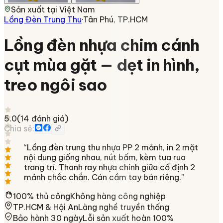
Sản xuất tại
Việt Nam
Lồng Đèn Trung Thu
·
Tân Phú, TP.HCM
Lồng đèn nhựa chim cánh
cụt mùa gặt — dẹt in hình,
treo ngôi sao
5.0
(
14
đánh giá)
Chia sẻ:
“
Lồng đèn trung thu nhựa PP 2 mảnh, in 2 mặt
nội dung giống nhau, nút bấm, kèm tua rua
trang trí. Thanh ray nhựa chính giữa cố định 2
mảnh chắc chắn. Cán cầm tay bán riêng.
”
100% thủ công
Không hàng công nghiệp
TP.HCM & Hội An
Làng nghề truyền thống
Bảo hành 30 ngày
Lỗi sản xuất hoàn 100%