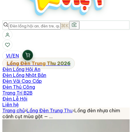
⌘K
VI
/
EN
Lồng Đèn Trung Thu 2026
Đèn Lồng Hội An
Đèn Lồng Nhật Bản
Đèn Vải Cao Cấp
Đèn Thủ Công
Trang Trí B2B
Đèn Lễ Hội
Liên hệ
Trang chủ
›
Lồng Đèn Trung Thu
›
Lồng đèn nhựa chim
cánh cụt mùa gặt — …