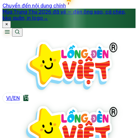
Chuyển đến nội dung chính
Mùa Trung Thu 2026 đã về — đèn ông sao, cá chép,
kéo quân, in logo
→
VI
/
EN