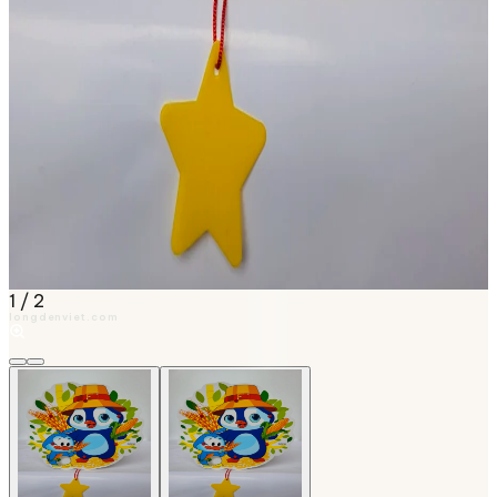
1
/
2
longdenviet.com