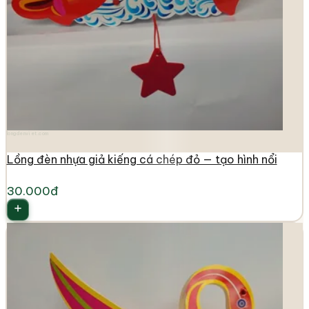
longdenviet.com
Lồng đèn nhựa giả kiếng cá chép đỏ — tạo hình nổi
30.000đ