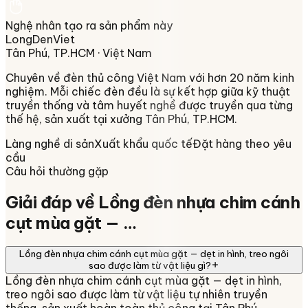
Nghệ nhân tạo ra sản phẩm này
LongDenViet
Tân Phú, TP.HCM
· Việt Nam
Chuyên về
đèn thủ công Việt Nam
với hơn 20 năm kinh
nghiệm. Mỗi chiếc đèn đều là sự kết hợp giữa kỹ thuật
truyền thống và tâm huyết nghề được truyền qua từng
thế hệ, sản xuất tại xưởng
Tân Phú, TP.HCM
.
Làng nghề di sản
Xuất khẩu quốc tế
Đặt hàng theo yêu
cầu
Câu hỏi thường gặp
Giải đáp về
Lồng đèn nhựa chim cánh
cụt mùa gặt — …
Lồng đèn nhựa chim cánh cụt mùa gặt — dẹt in hình, treo ngôi
sao được làm từ vật liệu gì?
Lồng đèn nhựa chim cánh cụt mùa gặt — dẹt in hình,
treo ngôi sao được làm từ vật liệu tự nhiên truyền