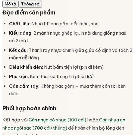
Mô tả
Thông số
Đặc điểm sản phẩm
Chất liệu:
Nhựa PP cao cấp, bền màu, nhẹ
Kiểu dáng:
2 mảnh nhựa ghép lại, in nội dung giống nhau
cả 2 mặt
Kết cấu:
Thanh ray nhựa chính giữa giúp cố định và tách 2
mảnh dễ dàng
Điều khiển đèn:
Nút bấm tiện lợi (pin đi kèm)
Phụ kiện:
Kèm tua rua trang trí phía dưới
Cán cầm tay:
Không bao gồm — mua thêm cán rời bên
dưới
Phối hợp hoàn chỉnh
Kết hợp với
Cán nhựa có nhạc (100 cái)
hoặc
Cán nhựa có
nhạc ngôi sao (700 cái/thùng)
để hoàn chỉnh bộ lồng đèn