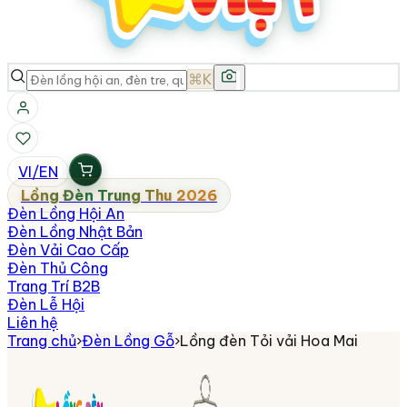
⌘K
VI
/
EN
Lồng Đèn Trung Thu 2026
Đèn Lồng Hội An
Đèn Lồng Nhật Bản
Đèn Vải Cao Cấp
Đèn Thủ Công
Trang Trí B2B
Đèn Lễ Hội
Liên hệ
Trang chủ
›
Đèn Lồng Gỗ
›
Lồng đèn Tỏi vải Hoa Mai