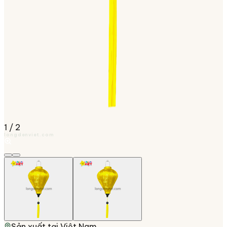
1
/
2
longdenviet.com
Sản xuất tại
Việt Nam