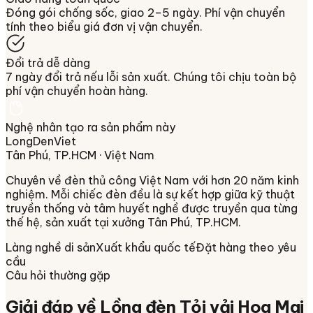
Đóng gói chống sốc, giao 2–5 ngày. Phí vận chuyển
tính theo biểu giá đơn vị vận chuyển.
Đổi trả dễ dàng
7 ngày đổi trả nếu lỗi sản xuất. Chúng tôi chịu toàn bộ
phí vận chuyển hoàn hàng.
Nghệ nhân tạo ra sản phẩm này
LongDenViet
Tân Phú, TP.HCM
· Việt Nam
Chuyên về
đèn thủ công Việt Nam
với hơn 20 năm kinh
nghiệm. Mỗi chiếc đèn đều là sự kết hợp giữa kỹ thuật
truyền thống và tâm huyết nghề được truyền qua từng
thế hệ, sản xuất tại xưởng
Tân Phú, TP.HCM
.
Làng nghề di sản
Xuất khẩu quốc tế
Đặt hàng theo yêu
cầu
Câu hỏi thường gặp
Giải đáp về
Lồng đèn Tỏi vải Hoa Mai