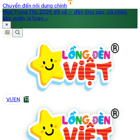
Chuyển đến nội dung chính
Mùa Trung Thu 2026 đã về — đèn ông sao, cá chép,
kéo quân, in logo
→
VI
/
EN