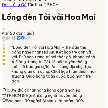
Đèn Lồng Gỗ
·
Tân Phú, TP.HCM
Lồng đèn Tỏi vải Hoa Mai
4.9
(
23
đánh giá)
Chia sẻ:
“
Lồng đèn Tỏi vải Hoa Mai — tre đan thủ
công nghệ nhân Hội An. Kết hợp tre đan và
vải. Phù hợp trang trí nội thất gỗ, phong cách
Á Đông, trang trí Tết, lễ hội truyền thống.
Liên hệ báo giá sỉ/lẻ. Ánh sáng dịu nhẹ, tạo
không gian ấm cúng. Chất liệu thân thiện môi
trường. Giao hàng toàn quốc, bảo hành tre
đan.
”
100% thủ công
Không hàng công nghiệp
TP.HCM & Hội An
Làng nghề truyền thống
Bảo hành 30 ngày
Lỗi sản xuất hoàn 100%