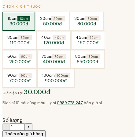
CHỌN KÍCH THƯỚC
10cm
20cm
30cm
10cm
20cm
30cm
30.000đ
50.000đ
80.000đ
35cm
40cm
45cm
35cm
40cm
45cm
110.000đ
120.000đ
150.000đ
60cm
70cm
80cm
60cm
70cm
80cm
250.000đ
400.000đ
650.000đ
90cm
100cm
90cm
100cm
700.000đ
900.000đ
30.000đ
Giá hiện tại:
Bịch sỉ 10 cái cùng mẫu — gọi
0989.778.247
báo giá sỉ
Số lượng
−
+
Thêm vào giỏ hàng