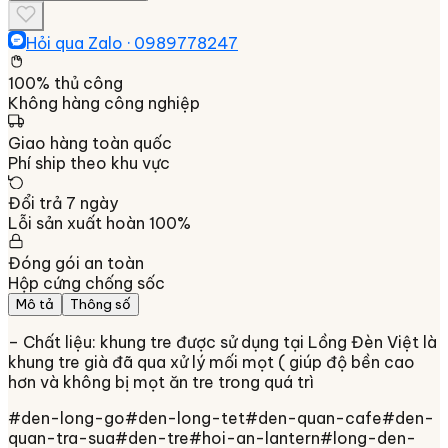
Hỏi qua Zalo ·
0989778247
100% thủ công
Không hàng công nghiệp
Giao hàng toàn quốc
Phí ship theo khu vực
Đổi trả 7 ngày
Lỗi sản xuất hoàn 100%
Đóng gói an toàn
Hộp cứng chống sốc
Mô tả
Thông số
– Chất liệu: khung tre được sử dụng tại Lồng Đèn Việt là
khung tre già đã qua xử lý mối mọt ( giúp độ bền cao
hơn và không bị mọt ăn tre trong quá trì
#
den-long-go
#
den-long-tet
#
den-quan-cafe
#
den-
quan-tra-sua
#
den-tre
#
hoi-an-lantern
#
long-den-