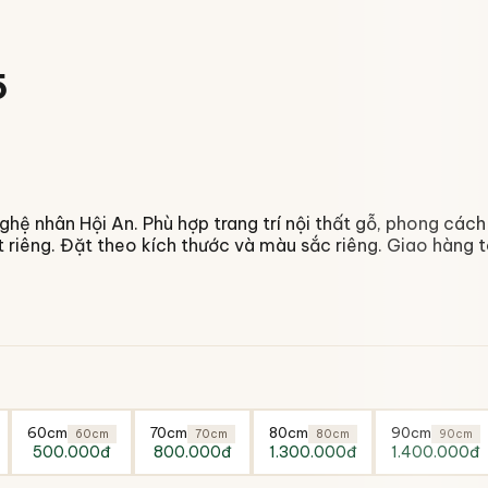
5
 nhân Hội An. Phù hợp trang trí nội thất gỗ, phong cách Á 
t riêng. Đặt theo kích thước và màu sắc riêng. Giao hàng 
60cm
70cm
80cm
90cm
60cm
70cm
80cm
90cm
500.000đ
800.000đ
1.300.000đ
1.400.000đ