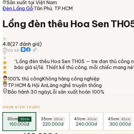
Sản xuất tại
Việt Nam
Đèn Lồng Gỗ
·
Tân Phú, TP.HCM
Lồng đèn thêu Hoa Sen TH0
4.8
(
27
đánh giá)
Chia sẻ:
“
Lồng đèn thêu Hoa Sen TH05 — tre đan thủ công nghệ
báo giá sỉ/lẻ. Thiết kế thủ công, mỗi chiếc mang né
100% thủ công
Không hàng công nghiệp
TP.HCM & Hội An
Làng nghề truyền thống
Bảo hành 30 ngày
Lỗi sản xuất hoàn 100%
CHỌN KÍCH THƯỚC
30cm
35cm
40cm
45cm
30cm
35cm
40cm
45cm
160.000đ
220.000đ
240.000đ
300.000đ