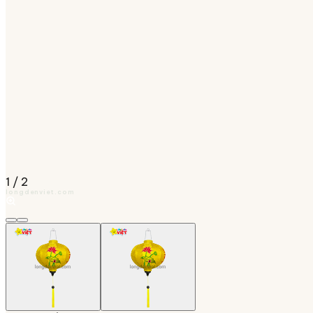
1
/
2
longdenviet.com