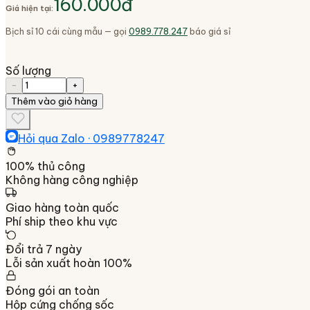
160.000đ
Giá hiện tại:
Bịch sỉ 10 cái cùng mẫu — gọi
0989.778.247
báo giá sỉ
Số lượng
−
+
Thêm vào giỏ hàng
Hỏi qua Zalo ·
0989778247
100% thủ công
Không hàng công nghiệp
Giao hàng toàn quốc
Phí ship theo khu vực
Đổi trả 7 ngày
Lỗi sản xuất hoàn 100%
Đóng gói an toàn
Hộp cứng chống sốc