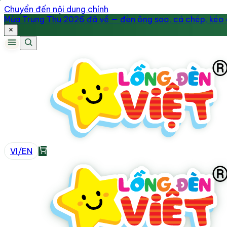
Chuyển đến nội dung chính
Mùa Trung Thu 2026 đã về — đèn ông sao, cá chép, kéo q
VI
/
EN