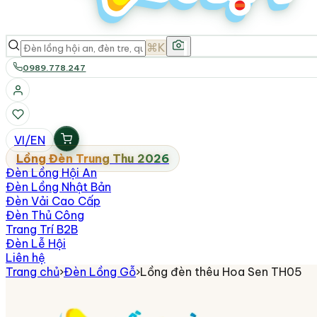
⌘K
0989.778.247
VI
/
EN
Lồng Đèn Trung Thu 2026
Đèn Lồng Hội An
Đèn Lồng Nhật Bản
Đèn Vải Cao Cấp
Đèn Thủ Công
Trang Trí B2B
Đèn Lễ Hội
Liên hệ
Trang chủ
›
Đèn Lồng Gỗ
›
Lồng đèn thêu Hoa Sen TH05