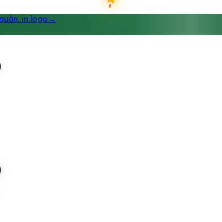
uân, in logo
→