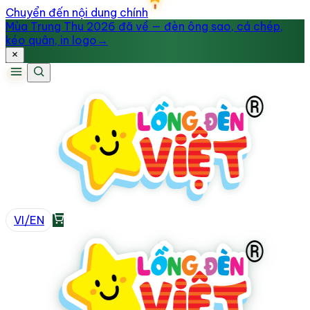
Chuyển đến nội dung chính
Mùa Trung Thu 2026 đã về — đèn ông sao, cá chép,
kéo quân, in logo
→
VI
/
EN