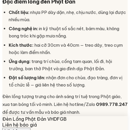
Đặc điểm lồng đèn Phật Đản
Chất liệu:
nhựa PP dày dặn, nhẹ, chịu nước, dùng lại được
nhiều mùa.
Công nghệ in:
in kỹ thuật số sắc nét, bám màu, không
bong tróc khi gặp mưa nắng.
Kích thước:
hai cỡ 30cm và 40cm — treo dây, treo cụm
hoặc làm điểm nhấn.
Ứng dụng:
trang trí chùa, cổng tam quan, lối đi, hội
trường, ban thờ Phật và gia đình dịp Phật Đản.
Đặt số lượng lớn:
nhận đơn cho chùa, đạo tràng, đơn vị
tổ chức lễ — giá liên hệ theo số lượng.
Đèn lồng tượng trưng cho ánh sáng trí tuệ trong Phật giáo,
xua tan bóng tối vô minh. Liên hệ hotline/Zalo
0989.778.247
để được tư vấn mẫu và báo giá nhanh.
Đèn Lồng Phật Đản VHDFGB
Liên hệ báo giá