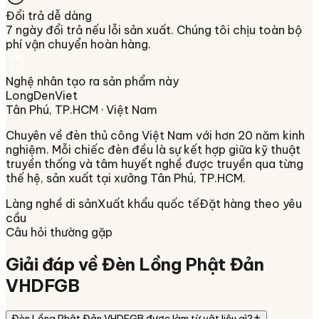
Đổi trả dễ dàng
7 ngày đổi trả nếu lỗi sản xuất. Chúng tôi chịu toàn bộ
phí vận chuyển hoàn hàng.
Nghệ nhân tạo ra sản phẩm này
LongDenViet
Tân Phú, TP.HCM
· Việt Nam
Chuyên về
đèn thủ công Việt Nam
với hơn 20 năm kinh
nghiệm. Mỗi chiếc đèn đều là sự kết hợp giữa kỹ thuật
truyền thống và tâm huyết nghề được truyền qua từng
thế hệ, sản xuất tại xưởng
Tân Phú, TP.HCM
.
Làng nghề di sản
Xuất khẩu quốc tế
Đặt hàng theo yêu
cầu
Câu hỏi thường gặp
Giải đáp về
Đèn Lồng Phật Đản
VHDFGB
Đèn Lồng Phật Đản VHDFGB được làm từ vật liệu gì?