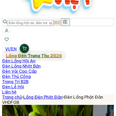
⌘K
VI
/
EN
Lồng Đèn Trung Thu 2026
Đèn Lồng Hội An
Đèn Lồng Nhật Bản
Đèn Vải Cao Cấp
Đèn Thủ Công
Trang Trí B2B
Đèn Lễ Hội
Liên hệ
Trang chủ
›
Lồng Đèn Phật Đản
›
Đèn Lồng Phật Đản
VHDFGB