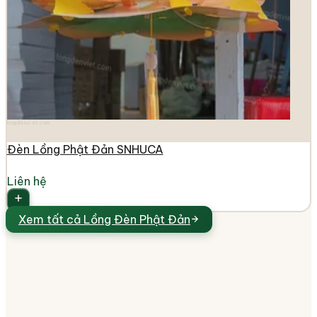
longdenviet.com
Đèn Lồng Phật Đản SNHUCA
Liên hệ
Xem tất cả
Lồng Đèn Phật Đản