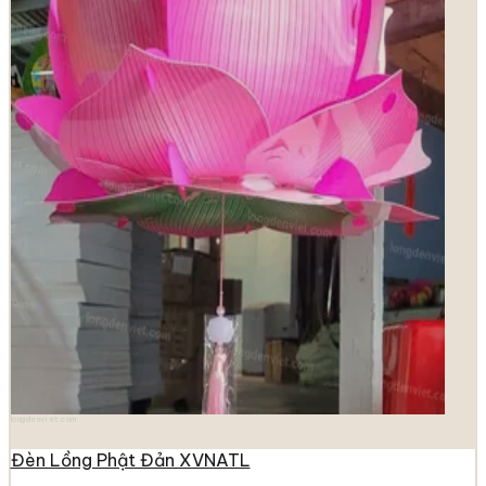
longdenviet.com
Đèn Lồng Phật Đản XVNATL