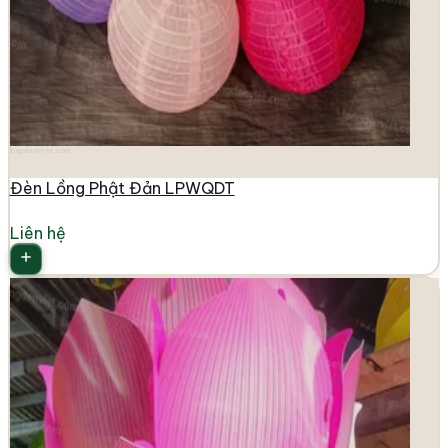
longdenviet.com
Đèn Lồng Phật Đản LPWQDT
Liên hệ