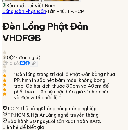
Sản xuất tại
Việt Nam
Lồng Đèn Phật Đản
·
Tân Phú, TP.HCM
Đèn Lồng Phật Đản
VHDFGB
5.0
(
27
đánh giá)
Chia sẻ:
“
Đèn lồng trang trí đại lễ Phật Đản bằng nhựa
PP, hình in sắc nét bám màu, không bong
tróc. Có hai kích thước 30cm và 40cm để
phối treo. Liên hệ nhận báo giá sỉ cho chùa
và đơn vị tổ chức lễ.
”
100% thủ công
Không hàng công nghiệp
TP.HCM & Hội An
Làng nghề truyền thống
Bảo hành 30 ngày
Lỗi sản xuất hoàn 100%
Liên hệ để biết giá