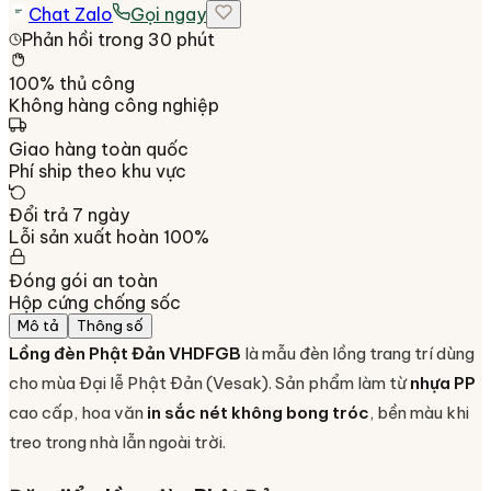
Chat Zalo
Gọi ngay
Phản hồi trong 30 phút
100% thủ công
Không hàng công nghiệp
Giao hàng toàn quốc
Phí ship theo khu vực
Đổi trả 7 ngày
Lỗi sản xuất hoàn 100%
Đóng gói an toàn
Hộp cứng chống sốc
Mô tả
Thông số
Lồng đèn Phật Đản VHDFGB
là mẫu đèn lồng trang trí dùng
cho mùa Đại lễ Phật Đản (Vesak). Sản phẩm làm từ
nhựa PP
cao cấp, hoa văn
in sắc nét không bong tróc
, bền màu khi
treo trong nhà lẫn ngoài trời.