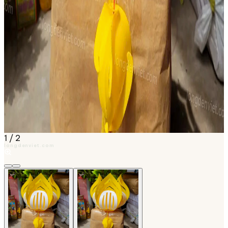
1
/
2
longdenviet.com