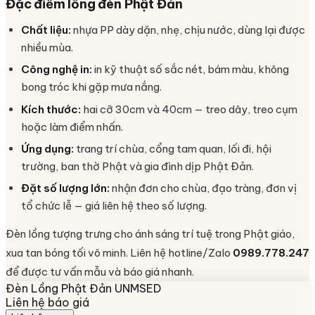
Đặc điểm lồng đèn Phật Đản
Chất liệu:
nhựa PP dày dặn, nhẹ, chịu nước, dùng lại được
nhiều mùa.
Công nghệ in:
in kỹ thuật số sắc nét, bám màu, không
bong tróc khi gặp mưa nắng.
Kích thước:
hai cỡ 30cm và 40cm — treo dây, treo cụm
hoặc làm điểm nhấn.
Ứng dụng:
trang trí chùa, cổng tam quan, lối đi, hội
trường, ban thờ Phật và gia đình dịp Phật Đản.
Đặt số lượng lớn:
nhận đơn cho chùa, đạo tràng, đơn vị
tổ chức lễ — giá liên hệ theo số lượng.
Đèn lồng tượng trưng cho ánh sáng trí tuệ trong Phật giáo,
xua tan bóng tối vô minh. Liên hệ hotline/Zalo
0989.778.247
để được tư vấn mẫu và báo giá nhanh.
Đèn Lồng Phật Đản UNMSED
Liên hệ báo giá