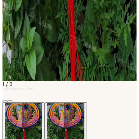
1
/
2
longdenviet.com