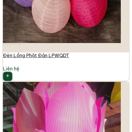
longdenviet.com
Đèn Lồng Phật Đản LPWQDT
Liên hệ