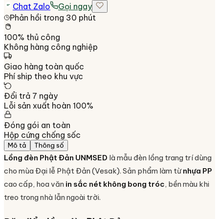
Chat Zalo
Gọi ngay
Phản hồi trong 30 phút
100% thủ công
Không hàng công nghiệp
Giao hàng toàn quốc
Phí ship theo khu vực
Đổi trả 7 ngày
Lỗi sản xuất hoàn 100%
Đóng gói an toàn
Hộp cứng chống sốc
Mô tả
Thông số
Lồng đèn Phật Đản UNMSED
là mẫu đèn lồng trang trí dùng
cho mùa Đại lễ Phật Đản (Vesak). Sản phẩm làm từ
nhựa PP
cao cấp, hoa văn
in sắc nét không bong tróc
, bền màu khi
treo trong nhà lẫn ngoài trời.