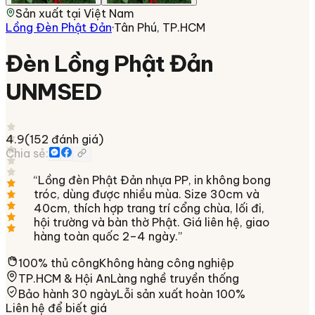
Sản xuất tại
Việt Nam
Lồng Đèn Phật Đản
·
Tân Phú, TP.HCM
Đèn Lồng Phật Đản
UNMSED
4.9
(
152
đánh giá)
Chia sẻ:
“
Lồng đèn Phật Đản nhựa PP, in không bong
tróc, dùng được nhiều mùa. Size 30cm và
40cm, thích hợp trang trí cổng chùa, lối đi,
hội trường và bàn thờ Phật. Giá liên hệ, giao
hàng toàn quốc 2–4 ngày.
”
100% thủ công
Không hàng công nghiệp
TP.HCM & Hội An
Làng nghề truyền thống
Bảo hành 30 ngày
Lỗi sản xuất hoàn 100%
Liên hệ để biết giá