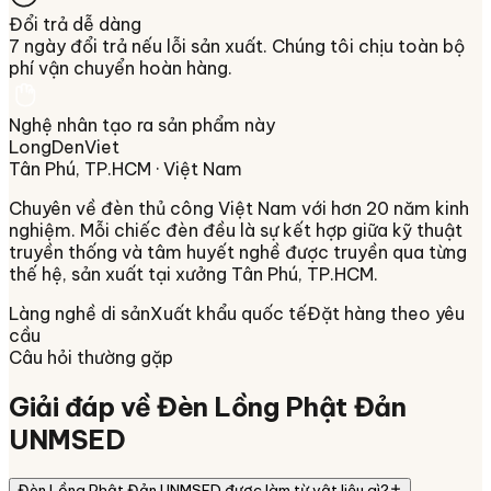
Đổi trả dễ dàng
7 ngày đổi trả nếu lỗi sản xuất. Chúng tôi chịu toàn bộ
phí vận chuyển hoàn hàng.
Nghệ nhân tạo ra sản phẩm này
LongDenViet
Tân Phú, TP.HCM
· Việt Nam
Chuyên về
đèn thủ công Việt Nam
với hơn 20 năm kinh
nghiệm. Mỗi chiếc đèn đều là sự kết hợp giữa kỹ thuật
truyền thống và tâm huyết nghề được truyền qua từng
thế hệ, sản xuất tại xưởng
Tân Phú, TP.HCM
.
Làng nghề di sản
Xuất khẩu quốc tế
Đặt hàng theo yêu
cầu
Câu hỏi thường gặp
Giải đáp về
Đèn Lồng Phật Đản
UNMSED
Đèn Lồng Phật Đản UNMSED được làm từ vật liệu gì?