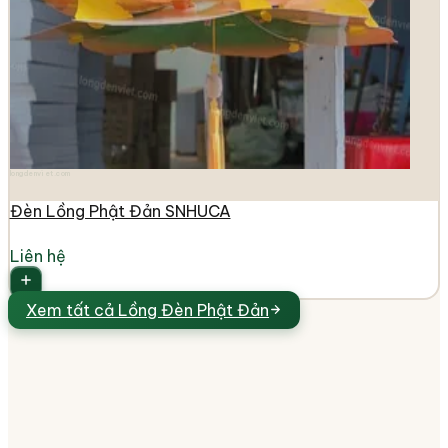
longdenviet.com
Đèn Lồng Phật Đản SNHUCA
Liên hệ
Xem tất cả
Lồng Đèn Phật Đản