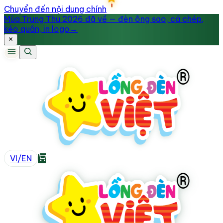
Chuyển đến nội dung chính
Mùa Trung Thu 2026 đã về — đèn ông sao, cá chép,
kéo quân, in logo
→
VI
/
EN