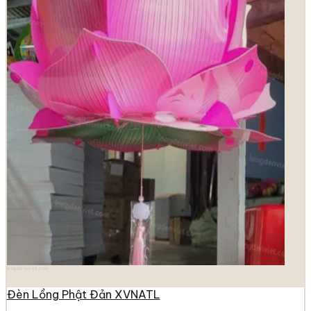
longdenviet.com
Đèn Lồng Phật Đản XVNATL