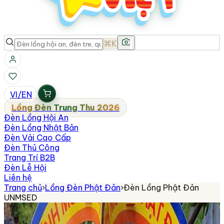
⌘K
VI
/
EN
Lồng Đèn Trung Thu 2026
Đèn Lồng Hội An
Đèn Lồng Nhật Bản
Đèn Vải Cao Cấp
Đèn Thủ Công
Trang Trí B2B
Đèn Lễ Hội
Liên hệ
Trang chủ
›
Lồng Đèn Phật Đản
›
Đèn Lồng Phật Đản
UNMSED