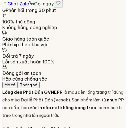
Chat Zalo
Gọi ngay
Phản hồi trong 30 phút
100% thủ công
Không hàng công nghiệp
Giao hàng toàn quốc
Phí ship theo khu vực
Đổi trả 7 ngày
Lỗi sản xuất hoàn 100%
Đóng gói an toàn
Hộp cứng chống sốc
Mô tả
Thông số
Lồng đèn Phật Đản GVNEPR
là mẫu đèn lồng trang trí dùng
cho mùa Đại lễ Phật Đản (Vesak). Sản phẩm làm từ
nhựa PP
cao cấp, hoa văn
in sắc nét không bong tróc
, bền màu khi
treo trong nhà lẫn ngoài trời.