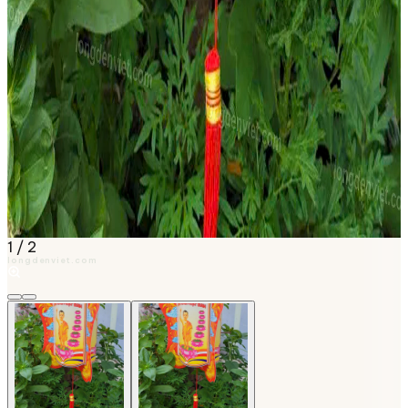
1
/
2
longdenviet.com