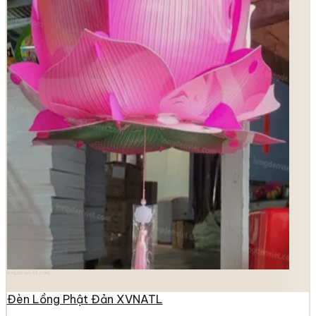
longdenviet.com
Đèn Lồng Phật Đản XVNATL