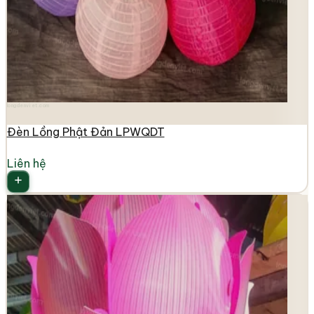
longdenviet.com
Đèn Lồng Phật Đản LPWQDT
Liên hệ