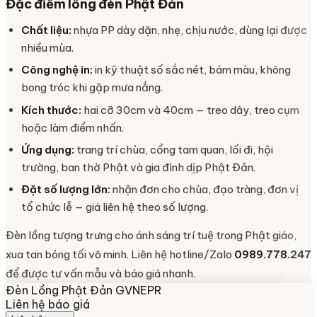
Đặc điểm lồng đèn Phật Đản
Chất liệu:
nhựa PP dày dặn, nhẹ, chịu nước, dùng lại được
nhiều mùa.
Công nghệ in:
in kỹ thuật số sắc nét, bám màu, không
bong tróc khi gặp mưa nắng.
Kích thước:
hai cỡ 30cm và 40cm — treo dây, treo cụm
hoặc làm điểm nhấn.
Ứng dụng:
trang trí chùa, cổng tam quan, lối đi, hội
trường, ban thờ Phật và gia đình dịp Phật Đản.
Đặt số lượng lớn:
nhận đơn cho chùa, đạo tràng, đơn vị
tổ chức lễ — giá liên hệ theo số lượng.
Đèn lồng tượng trưng cho ánh sáng trí tuệ trong Phật giáo,
xua tan bóng tối vô minh. Liên hệ hotline/Zalo
0989.778.247
để được tư vấn mẫu và báo giá nhanh.
Đèn Lồng Phật Đản GVNEPR
Liên hệ báo giá