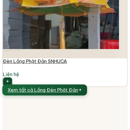
longdenviet.com
Đèn Lồng Phật Đản SNHUCA
Liên hệ
Xem tất cả
Lồng Đèn Phật Đản