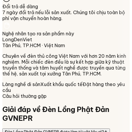
Đổi trả dễ dàng
7 ngày đổi trả nếu lỗi sản xuất. Chúng tôi chịu toàn bộ
phí vận chuyển hoàn hàng.
Nghệ nhân tạo ra sản phẩm này
LongDenViet
Tân Phú, TP.HCM
· Việt Nam
Chuyên về
đèn thủ công Việt Nam
với hơn 20 năm kinh
nghiệm. Mỗi chiếc đèn đều là sự kết hợp giữa kỹ thuật
truyền thống và tâm huyết nghề được truyền qua từng
thế hệ, sản xuất tại xưởng
Tân Phú, TP.HCM
.
Làng nghề di sản
Xuất khẩu quốc tế
Đặt hàng theo yêu
cầu
Câu hỏi thường gặp
Giải đáp về
Đèn Lồng Phật Đản
GVNEPR
Đèn Lồng Phật Đản GVNEPR được làm từ vật liệu gì?