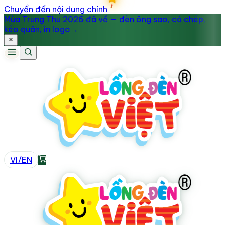
Chuyển đến nội dung chính
Mùa Trung Thu 2026 đã về — đèn ông sao, cá chép,
kéo quân, in logo
→
VI
/
EN