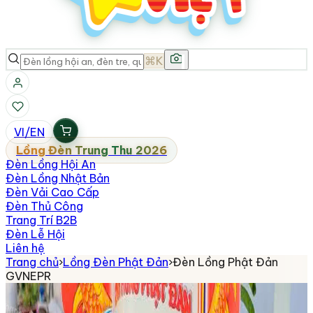
⌘K
VI
/
EN
Lồng Đèn Trung Thu 2026
Đèn Lồng Hội An
Đèn Lồng Nhật Bản
Đèn Vải Cao Cấp
Đèn Thủ Công
Trang Trí B2B
Đèn Lễ Hội
Liên hệ
Trang chủ
›
Lồng Đèn Phật Đản
›
Đèn Lồng Phật Đản
GVNEPR