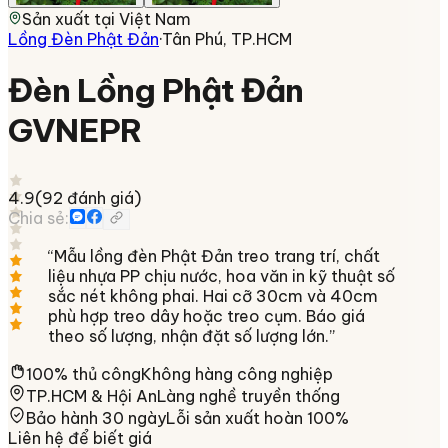
Sản xuất tại
Việt Nam
Lồng Đèn Phật Đản
·
Tân Phú, TP.HCM
Đèn Lồng Phật Đản
GVNEPR
4.9
(
92
đánh giá)
Chia sẻ:
“
Mẫu lồng đèn Phật Đản treo trang trí, chất
liệu nhựa PP chịu nước, hoa văn in kỹ thuật số
sắc nét không phai. Hai cỡ 30cm và 40cm
phù hợp treo dây hoặc treo cụm. Báo giá
theo số lượng, nhận đặt số lượng lớn.
”
100% thủ công
Không hàng công nghiệp
TP.HCM & Hội An
Làng nghề truyền thống
Bảo hành 30 ngày
Lỗi sản xuất hoàn 100%
Liên hệ để biết giá