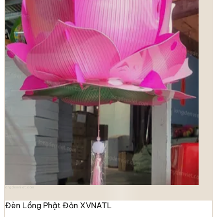
longdenviet.com
Đèn Lồng Phật Đản XVNATL