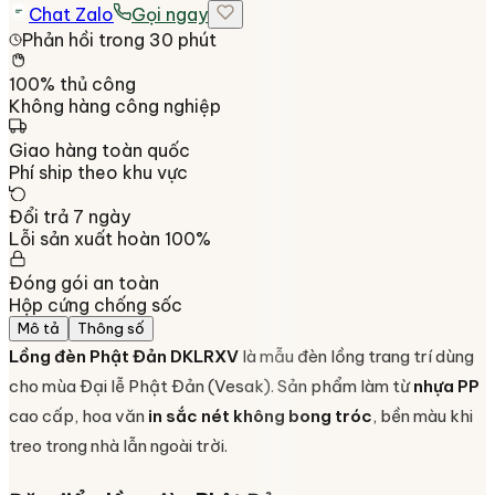
Chat Zalo
Gọi ngay
Phản hồi trong 30 phút
100% thủ công
Không hàng công nghiệp
Giao hàng toàn quốc
Phí ship theo khu vực
Đổi trả 7 ngày
Lỗi sản xuất hoàn 100%
Đóng gói an toàn
Hộp cứng chống sốc
Mô tả
Thông số
Lồng đèn Phật Đản DKLRXV
là mẫu đèn lồng trang trí dùng
cho mùa Đại lễ Phật Đản (Vesak). Sản phẩm làm từ
nhựa PP
cao cấp, hoa văn
in sắc nét không bong tróc
, bền màu khi
treo trong nhà lẫn ngoài trời.