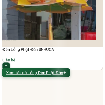
longdenviet.com
Đèn Lồng Phật Đản SNHUCA
Liên hệ
Xem tất cả
Lồng Đèn Phật Đản