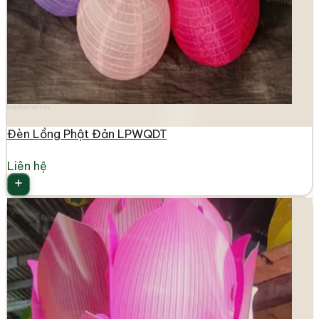
longdenviet.com
Đèn Lồng Phật Đản LPWQDT
Liên hệ