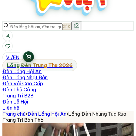
⌘K
VI
/
EN
Lồng Đèn Trung Thu 2026
Đèn Lồng Hội An
Đèn Lồng Nhật Bản
Đèn Vải Cao Cấp
Đèn Thủ Công
Trang Trí B2B
Đèn Lễ Hội
Liên hệ
Trang chủ
›
Đèn Lồng Hội An
›
Lồng Đèn Nhung Tua Rua
Trang Trí Bàn Thờ