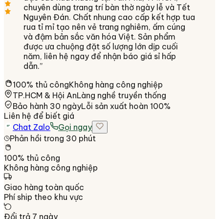
chuyên dùng trang trí bàn thờ ngày lễ và Tết
Nguyên Đán. Chất nhung cao cấp kết hợp tua
rua tỉ mỉ tạo nên vẻ trang nghiêm, ấm cúng
và đậm bản sắc văn hóa Việt. Sản phẩm
được ưa chuộng đặt số lượng lớn dịp cuối
năm, liên hệ ngay để nhận báo giá sỉ hấp
dẫn.
”
100% thủ công
Không hàng công nghiệp
TP.HCM & Hội An
Làng nghề truyền thống
Bảo hành 30 ngày
Lỗi sản xuất hoàn 100%
Liên hệ để biết giá
Chat Zalo
Gọi ngay
Phản hồi trong 30 phút
100% thủ công
Không hàng công nghiệp
Giao hàng toàn quốc
Phí ship theo khu vực
Đổi trả 7 ngày