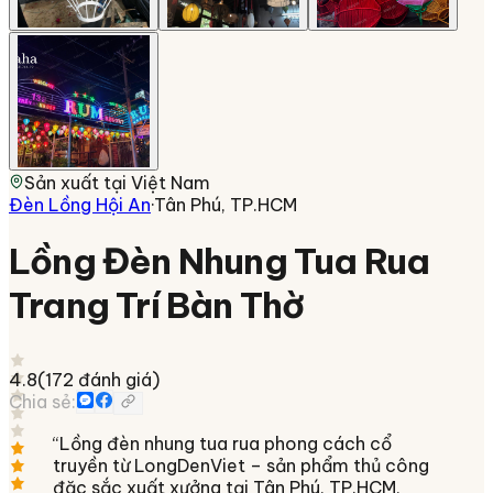
Sản xuất tại
Việt Nam
Đèn Lồng Hội An
·
Tân Phú, TP.HCM
Lồng Đèn Nhung Tua Rua
Trang Trí Bàn Thờ
4.8
(
172
đánh giá)
Chia sẻ:
“
Lồng đèn nhung tua rua phong cách cổ
truyền từ LongDenViet – sản phẩm thủ công
đặc sắc xuất xưởng tại Tân Phú, TP.HCM,