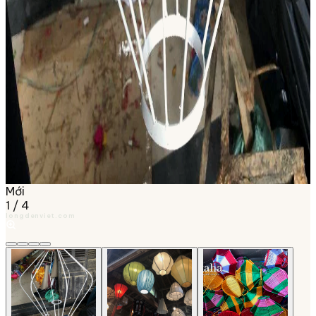
Mới
1
/
4
longdenviet.com