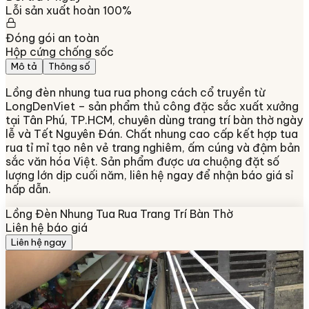
Lỗi sản xuất hoàn 100%
Đóng gói an toàn
Hộp cứng chống sốc
Mô tả
Thông số
Lồng đèn nhung tua rua phong cách cổ truyền từ
LongDenViet – sản phẩm thủ công đặc sắc xuất xưởng
tại Tân Phú, TP.HCM, chuyên dùng trang trí bàn thờ ngày
lễ và Tết Nguyên Đán. Chất nhung cao cấp kết hợp tua
rua tỉ mỉ tạo nên vẻ trang nghiêm, ấm cúng và đậm bản
sắc văn hóa Việt. Sản phẩm được ưa chuộng đặt số
lượng lớn dịp cuối năm, liên hệ ngay để nhận báo giá sỉ
hấp dẫn.
Lồng Đèn Nhung Tua Rua Trang Trí Bàn Thờ
Liên hệ báo giá
Liên hệ ngay