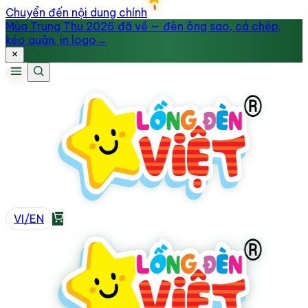
Chuyển đến nội dung chính
Mùa Trung Thu 2026 đã về — đèn ông sao, cá chép,
kéo quân, in logo
→
VI
/
EN