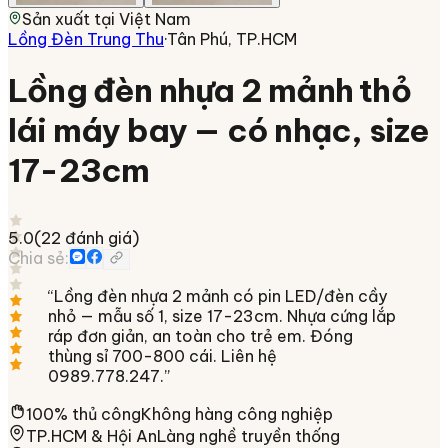
Sản xuất tại
Việt Nam
Lồng Đèn Trung Thu
·
Tân Phú, TP.HCM
Lồng đèn nhựa 2 mảnh thỏ
lái máy bay — có nhạc, size
17-23cm
5.0
(
22
đánh giá)
Chia sẻ:
“
Lồng đèn nhựa 2 mảnh có pin LED/đèn cầy
nhỏ — mẫu số 1, size 17-23cm. Nhựa cứng lắp
ráp đơn giản, an toàn cho trẻ em. Đóng
thùng sỉ 700-800 cái. Liên hệ
0989.778.247.
”
100% thủ công
Không hàng công nghiệp
TP.HCM & Hội An
Làng nghề truyền thống