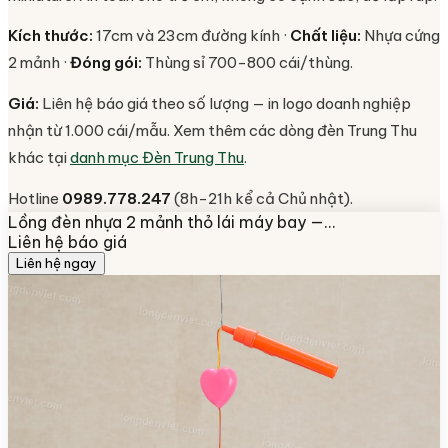
Kích thước:
17cm và 23cm đường kính ·
Chất liệu:
Nhựa cứng
2 mảnh ·
Đóng gói:
Thùng sỉ 700-800 cái/thùng.
Giá:
Liên hệ báo giá theo số lượng — in logo doanh nghiệp
nhận từ 1.000 cái/mẫu. Xem thêm các dòng đèn Trung Thu
khác tại
danh mục Đèn Trung Thu
.
Hotline
0989.778.247
(8h-21h kể cả Chủ nhật).
Lồng đèn nhựa 2 mảnh thỏ lái máy bay —…
Liên hệ báo giá
Liên hệ ngay