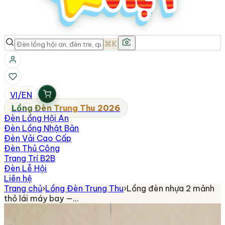
⌘K
VI
/
EN
Lồng Đèn Trung Thu 2026
Đèn Lồng Hội An
Đèn Lồng Nhật Bản
Đèn Vải Cao Cấp
Đèn Thủ Công
Trang Trí B2B
Đèn Lễ Hội
Liên hệ
Trang chủ
›
Lồng Đèn Trung Thu
›
Lồng đèn nhựa 2 mảnh
thỏ lái máy bay —…