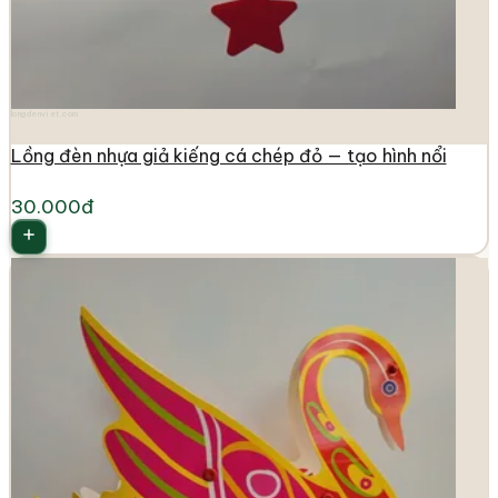
longdenviet.com
Lồng đèn nhựa giả kiếng cá chép đỏ — tạo hình nổi
30.000đ