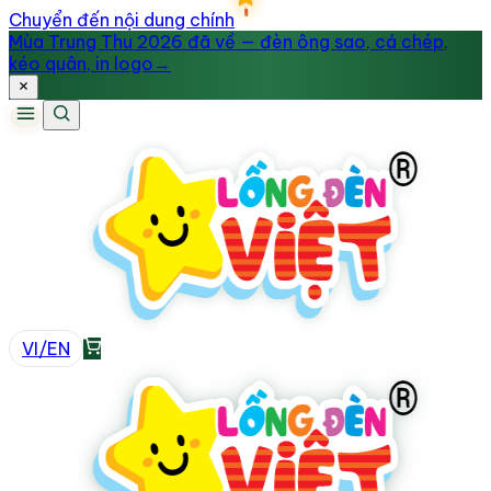
Chuyển đến nội dung chính
Mùa Trung Thu 2026 đã về — đèn ông sao, cá chép,
kéo quân, in logo
→
VI
/
EN