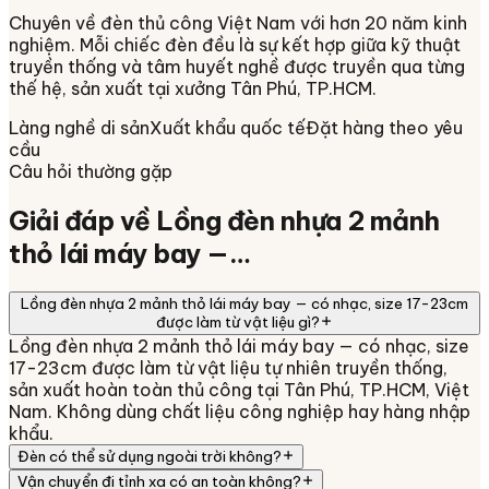
Chuyên về
đèn thủ công Việt Nam
với hơn 20 năm kinh
nghiệm. Mỗi chiếc đèn đều là sự kết hợp giữa kỹ thuật
truyền thống và tâm huyết nghề được truyền qua từng
thế hệ, sản xuất tại xưởng
Tân Phú, TP.HCM
.
Làng nghề di sản
Xuất khẩu quốc tế
Đặt hàng theo yêu
cầu
Câu hỏi thường gặp
Giải đáp về
Lồng đèn nhựa 2 mảnh
thỏ lái máy bay —…
Lồng đèn nhựa 2 mảnh thỏ lái máy bay — có nhạc, size 17-23cm
được làm từ vật liệu gì?
Lồng đèn nhựa 2 mảnh thỏ lái máy bay — có nhạc, size
17-23cm được làm từ vật liệu tự nhiên truyền thống,
sản xuất hoàn toàn thủ công tại Tân Phú, TP.HCM, Việt
Nam. Không dùng chất liệu công nghiệp hay hàng nhập
khẩu.
Đèn có thể sử dụng ngoài trời không?
Vận chuyển đi tỉnh xa có an toàn không?