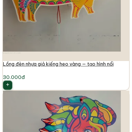
longdenviet.com
Lồng đèn nhựa giả kiếng heo vàng — tạo hình nổi
30.000đ