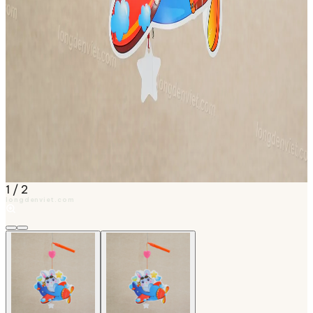
1
/
2
longdenviet.com