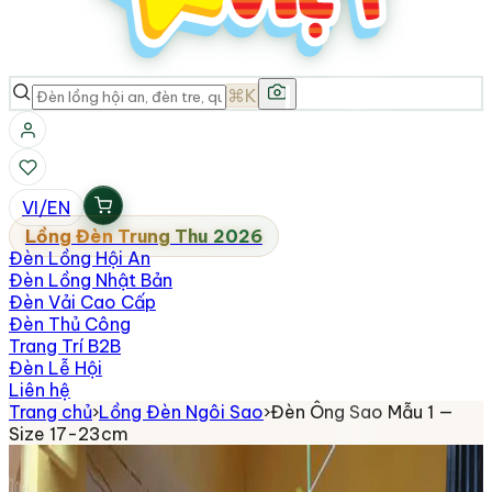
⌘K
VI
/
EN
Lồng Đèn Trung Thu 2026
Đèn Lồng Hội An
Đèn Lồng Nhật Bản
Đèn Vải Cao Cấp
Đèn Thủ Công
Trang Trí B2B
Đèn Lễ Hội
Liên hệ
Trang chủ
›
Lồng Đèn Ngôi Sao
›
Đèn Ông Sao Mẫu 1 —
Size 17-23cm