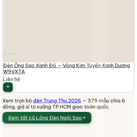
longdenviet.com
Đèn Ông Sao Xanh Đỏ — Vòng Kim Tuyến Xanh Dương
W9VXTA
Liên hệ
Xem trọn bộ
đèn Trung Thu 2026
— 379 mẫu chia 6
dòng, giá sỉ từ xưởng TP.HCM giao toàn quốc.
Xem tất cả
Lồng Đèn Ngôi Sao