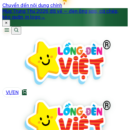
Chuyển đến nội dung chính
Mùa Trung Thu 2026 đã về — đèn ông sao, cá chép,
kéo quân, in logo
→
VI
/
EN