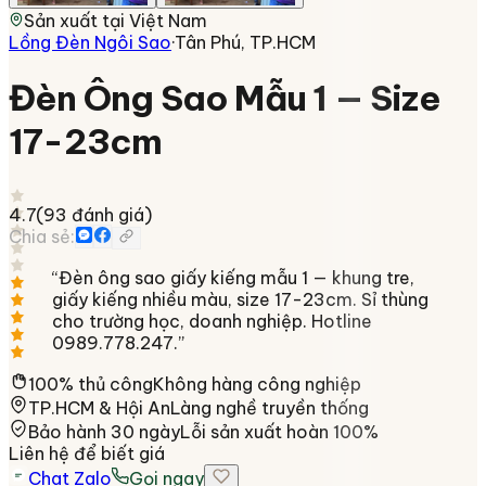
Sản xuất tại
Việt Nam
Lồng Đèn Ngôi Sao
·
Tân Phú, TP.HCM
Đèn Ông Sao Mẫu 1 — Size
17-23cm
4.7
(
93
đánh giá)
Chia sẻ:
“
Đèn ông sao giấy kiếng mẫu 1 — khung tre,
giấy kiếng nhiều màu, size 17-23cm. Sỉ thùng
cho trường học, doanh nghiệp. Hotline
0989.778.247.
”
100% thủ công
Không hàng công nghiệp
TP.HCM & Hội An
Làng nghề truyền thống
Bảo hành 30 ngày
Lỗi sản xuất hoàn 100%
Liên hệ để biết giá
Chat Zalo
Gọi ngay