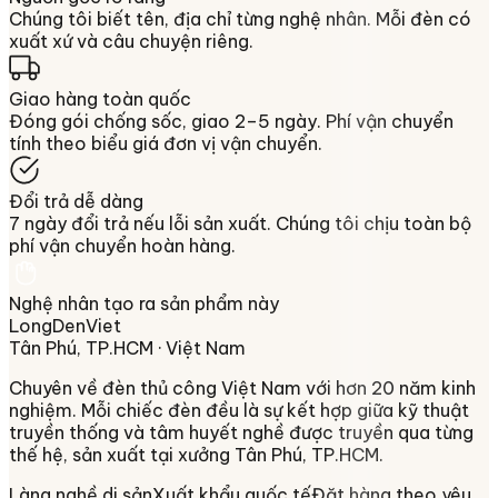
Chúng tôi biết tên, địa chỉ từng nghệ nhân. Mỗi đèn có
xuất xứ và câu chuyện riêng.
Giao hàng toàn quốc
Đóng gói chống sốc, giao 2–5 ngày. Phí vận chuyển
tính theo biểu giá đơn vị vận chuyển.
Đổi trả dễ dàng
7 ngày đổi trả nếu lỗi sản xuất. Chúng tôi chịu toàn bộ
phí vận chuyển hoàn hàng.
Nghệ nhân tạo ra sản phẩm này
LongDenViet
Tân Phú, TP.HCM
· Việt Nam
Chuyên về
đèn thủ công Việt Nam
với hơn 20 năm kinh
nghiệm. Mỗi chiếc đèn đều là sự kết hợp giữa kỹ thuật
truyền thống và tâm huyết nghề được truyền qua từng
thế hệ, sản xuất tại xưởng
Tân Phú, TP.HCM
.
Làng nghề di sản
Xuất khẩu quốc tế
Đặt hàng theo yêu