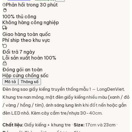
Phản hồi trong 30 phút
100% thủ công
Không hàng công nghiệp
Giao hàng toàn quốc
Phí ship theo khu vực
Đổi trả 7 ngày
Lỗi sản xuất hoàn 100%
Đóng gói an toàn
Hộp cứng chống sốc
Mô tả
Thông số
Đèn ông sao giấy kiếng truyền thống mẫu 1 — LongDenViet.
Khung tre nan mỏng, mặt đèn giấy kiếng nhiều màu (xanh / đỏ
/ vàng / hồng / tím), ánh sáng lung linh khi đốt nến hoặc gắn
đèn LED nhỏ. Kèm cây cầm tre/nhựa 30-40cm.
Chất liệu:
Giấy kiếng + khung tre ·
Size:
17cm và 23cm ·