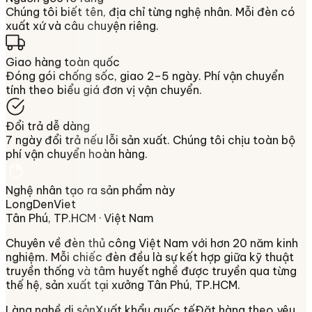
Chúng tôi biết tên, địa chỉ từng nghệ nhân. Mỗi đèn có
xuất xứ và câu chuyện riêng.
Giao hàng toàn quốc
Đóng gói chống sốc, giao 2–5 ngày. Phí vận chuyển
tính theo biểu giá đơn vị vận chuyển.
Đổi trả dễ dàng
7 ngày đổi trả nếu lỗi sản xuất. Chúng tôi chịu toàn bộ
phí vận chuyển hoàn hàng.
Nghệ nhân tạo ra sản phẩm này
LongDenViet
Tân Phú, TP.HCM
· Việt Nam
Chuyên về
đèn thủ công Việt Nam
với hơn 20 năm kinh
nghiệm. Mỗi chiếc đèn đều là sự kết hợp giữa kỹ thuật
truyền thống và tâm huyết nghề được truyền qua từng
thế hệ, sản xuất tại xưởng
Tân Phú, TP.HCM
.
Làng nghề di sản
Xuất khẩu quốc tế
Đặt hàng theo yêu