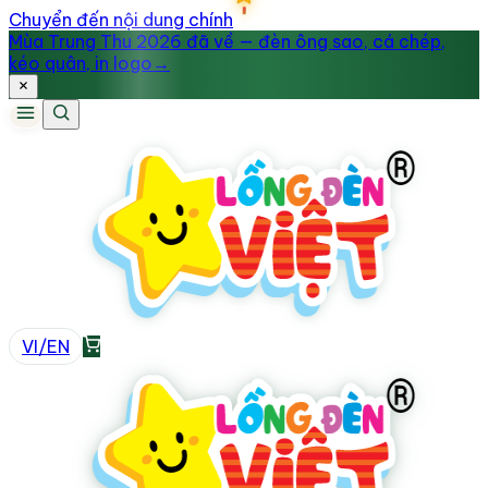
Chuyển đến nội dung chính
Mùa Trung Thu 2026 đã về — đèn ông sao, cá chép,
kéo quân, in logo
→
VI
/
EN