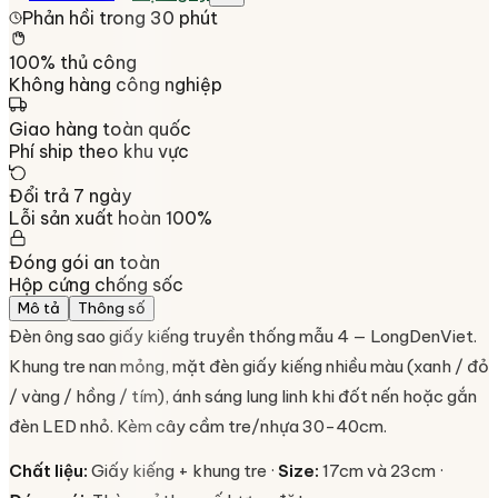
Phản hồi trong 30 phút
100% thủ công
Không hàng công nghiệp
Giao hàng toàn quốc
Phí ship theo khu vực
Đổi trả 7 ngày
Lỗi sản xuất hoàn 100%
Đóng gói an toàn
Hộp cứng chống sốc
Mô tả
Thông số
Đèn ông sao giấy kiếng truyền thống mẫu 4 — LongDenViet.
Khung tre nan mỏng, mặt đèn giấy kiếng nhiều màu (xanh / đỏ
/ vàng / hồng / tím), ánh sáng lung linh khi đốt nến hoặc gắn
đèn LED nhỏ. Kèm cây cầm tre/nhựa 30-40cm.
Chất liệu:
Giấy kiếng + khung tre ·
Size:
17cm và 23cm ·