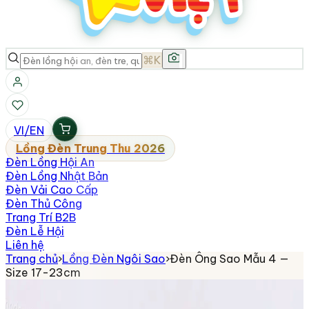
⌘K
VI
/
EN
Lồng Đèn Trung Thu 2026
Đèn Lồng Hội An
Đèn Lồng Nhật Bản
Đèn Vải Cao Cấp
Đèn Thủ Công
Trang Trí B2B
Đèn Lễ Hội
Liên hệ
Trang chủ
›
Lồng Đèn Ngôi Sao
›
Đèn Ông Sao Mẫu 4 —
Size 17-23cm