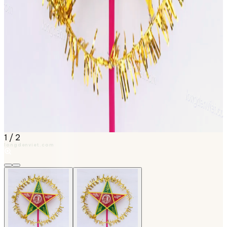
1
/
2
longdenviet.com