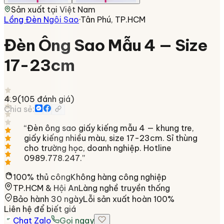
Sản xuất tại
Việt Nam
Lồng Đèn Ngôi Sao
·
Tân Phú, TP.HCM
Đèn Ông Sao Mẫu 4 — Size
17-23cm
4.9
(
105
đánh giá)
Chia sẻ:
“
Đèn ông sao giấy kiếng mẫu 4 — khung tre,
giấy kiếng nhiều màu, size 17-23cm. Sỉ thùng
cho trường học, doanh nghiệp. Hotline
0989.778.247.
”
100% thủ công
Không hàng công nghiệp
TP.HCM & Hội An
Làng nghề truyền thống
Bảo hành 30 ngày
Lỗi sản xuất hoàn 100%
Liên hệ để biết giá
Chat Zalo
Gọi ngay