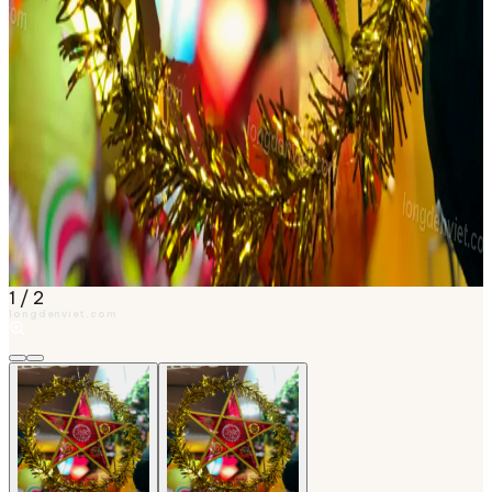
1
/
2
longdenviet.com