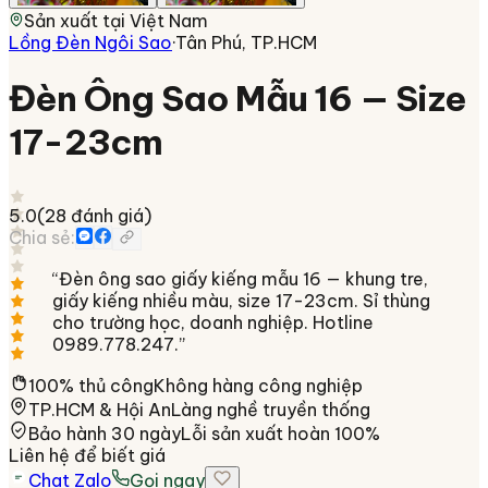
Sản xuất tại
Việt Nam
Lồng Đèn Ngôi Sao
·
Tân Phú, TP.HCM
Đèn Ông Sao Mẫu 16 — Size
17-23cm
5.0
(
28
đánh giá)
Chia sẻ:
“
Đèn ông sao giấy kiếng mẫu 16 — khung tre,
giấy kiếng nhiều màu, size 17-23cm. Sỉ thùng
cho trường học, doanh nghiệp. Hotline
0989.778.247.
”
100% thủ công
Không hàng công nghiệp
TP.HCM & Hội An
Làng nghề truyền thống
Bảo hành 30 ngày
Lỗi sản xuất hoàn 100%
Liên hệ để biết giá
Chat Zalo
Gọi ngay