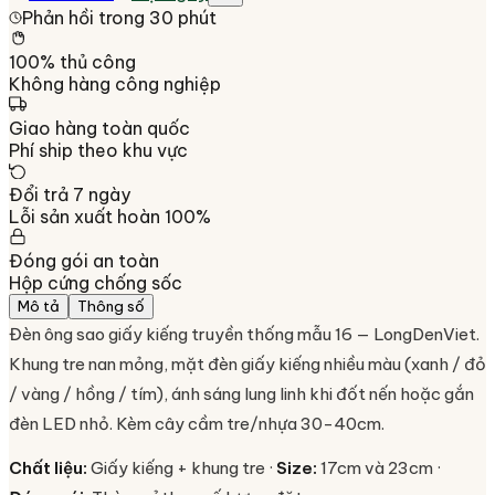
Phản hồi trong 30 phút
100% thủ công
Không hàng công nghiệp
Giao hàng toàn quốc
Phí ship theo khu vực
Đổi trả 7 ngày
Lỗi sản xuất hoàn 100%
Đóng gói an toàn
Hộp cứng chống sốc
Mô tả
Thông số
Đèn ông sao giấy kiếng truyền thống mẫu 16 — LongDenViet.
Khung tre nan mỏng, mặt đèn giấy kiếng nhiều màu (xanh / đỏ
/ vàng / hồng / tím), ánh sáng lung linh khi đốt nến hoặc gắn
đèn LED nhỏ. Kèm cây cầm tre/nhựa 30-40cm.
Chất liệu:
Giấy kiếng + khung tre ·
Size:
17cm và 23cm ·