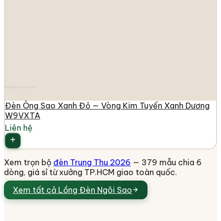
longdenviet.com
Đèn Ông Sao Xanh Đỏ — Vòng Kim Tuyến Xanh Dương
W9VXTA
Liên hệ
Xem trọn bộ
đèn Trung Thu 2026
— 379 mẫu chia 6
dòng, giá sỉ từ xưởng TP.HCM giao toàn quốc.
Xem tất cả
Lồng Đèn Ngôi Sao