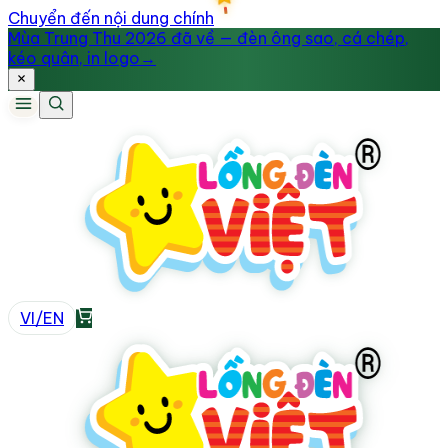
Chuyển đến nội dung chính
Mùa Trung Thu 2026 đã về — đèn ông sao, cá chép,
kéo quân, in logo
→
VI
/
EN