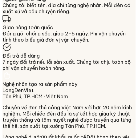
Chúng tôi biết tên, địa chỉ từng nghệ nhân. Mỗi đèn có
xuất xứ và câu chuyện riêng.
Giao hàng toàn quốc
Đóng gói chống sốc, giao 2–5 ngày. Phí vận chuyển
tính theo biểu giá đơn vị vận chuyển.
Đổi trả dễ dàng
7 ngày đổi trả nếu lỗi sản xuất. Chúng tôi chịu toàn bộ
phí vận chuyển hoàn hàng.
Nghệ nhân tạo ra sản phẩm này
LongDenViet
Tân Phú, TP.HCM
· Việt Nam
Chuyên về
đèn thủ công Việt Nam
với hơn 20 năm kinh
nghiệm. Mỗi chiếc đèn đều là sự kết hợp giữa kỹ thuật
truyền thống và tâm huyết nghề được truyền qua từng
thế hệ, sản xuất tại xưởng
Tân Phú, TP.HCM
.
Làng nghề di sản
Xuất khẩu quốc tế
Đặt hàng theo yêu