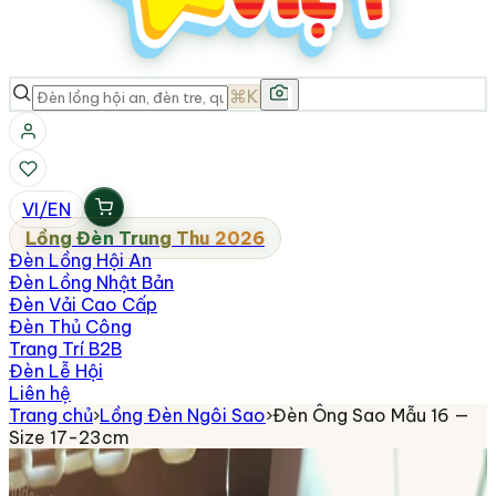
⌘K
VI
/
EN
Lồng Đèn Trung Thu 2026
Đèn Lồng Hội An
Đèn Lồng Nhật Bản
Đèn Vải Cao Cấp
Đèn Thủ Công
Trang Trí B2B
Đèn Lễ Hội
Liên hệ
Trang chủ
›
Lồng Đèn Ngôi Sao
›
Đèn Ông Sao Mẫu 16 —
Size 17-23cm