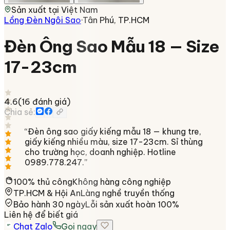
Sản xuất tại
Việt Nam
Lồng Đèn Ngôi Sao
·
Tân Phú, TP.HCM
Đèn Ông Sao Mẫu 18 — Size
17-23cm
4.6
(
16
đánh giá)
Chia sẻ:
“
Đèn ông sao giấy kiếng mẫu 18 — khung tre,
giấy kiếng nhiều màu, size 17-23cm. Sỉ thùng
cho trường học, doanh nghiệp. Hotline
0989.778.247.
”
100% thủ công
Không hàng công nghiệp
TP.HCM & Hội An
Làng nghề truyền thống
Bảo hành 30 ngày
Lỗi sản xuất hoàn 100%
Liên hệ để biết giá
Chat Zalo
Gọi ngay