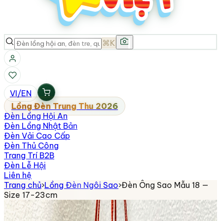
⌘K
VI
/
EN
Lồng Đèn Trung Thu 2026
Đèn Lồng Hội An
Đèn Lồng Nhật Bản
Đèn Vải Cao Cấp
Đèn Thủ Công
Trang Trí B2B
Đèn Lễ Hội
Liên hệ
Trang chủ
›
Lồng Đèn Ngôi Sao
›
Đèn Ông Sao Mẫu 18 —
Size 17-23cm