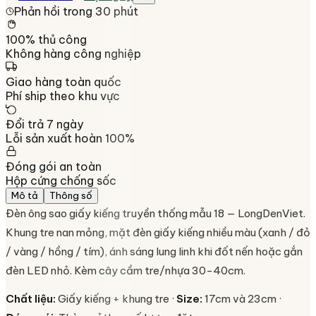
Phản hồi trong 30 phút
100% thủ công
Không hàng công nghiệp
Giao hàng toàn quốc
Phí ship theo khu vực
Đổi trả 7 ngày
Lỗi sản xuất hoàn 100%
Đóng gói an toàn
Hộp cứng chống sốc
Mô tả
Thông số
Đèn ông sao giấy kiếng truyền thống mẫu 18 — LongDenViet.
Khung tre nan mỏng, mặt đèn giấy kiếng nhiều màu (xanh / đỏ
/ vàng / hồng / tím), ánh sáng lung linh khi đốt nến hoặc gắn
đèn LED nhỏ. Kèm cây cầm tre/nhựa 30-40cm.
Chất liệu:
Giấy kiếng + khung tre ·
Size:
17cm và 23cm ·