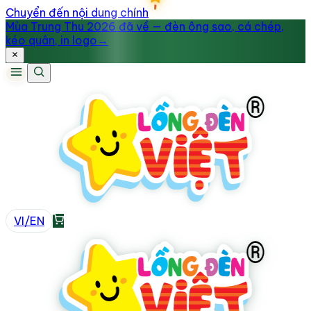
Chuyển đến nội dung chính
Mùa Trung Thu 2026 đã về — đèn ông sao, cá chép,
kéo quân, in logo
→
VI
/
EN