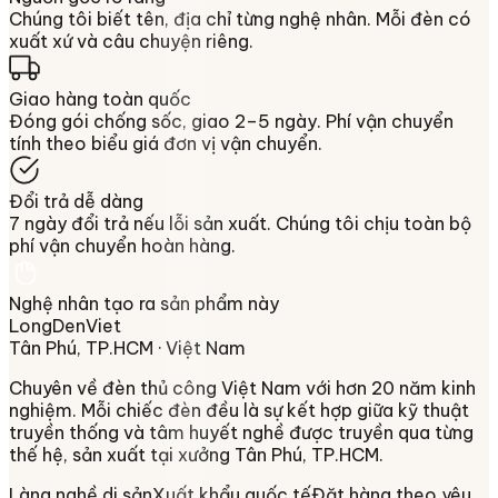
Chúng tôi biết tên, địa chỉ từng nghệ nhân. Mỗi đèn có
xuất xứ và câu chuyện riêng.
Giao hàng toàn quốc
Đóng gói chống sốc, giao 2–5 ngày. Phí vận chuyển
tính theo biểu giá đơn vị vận chuyển.
Đổi trả dễ dàng
7 ngày đổi trả nếu lỗi sản xuất. Chúng tôi chịu toàn bộ
phí vận chuyển hoàn hàng.
Nghệ nhân tạo ra sản phẩm này
LongDenViet
Tân Phú, TP.HCM
· Việt Nam
Chuyên về
đèn thủ công Việt Nam
với hơn 20 năm kinh
nghiệm. Mỗi chiếc đèn đều là sự kết hợp giữa kỹ thuật
truyền thống và tâm huyết nghề được truyền qua từng
thế hệ, sản xuất tại xưởng
Tân Phú, TP.HCM
.
Làng nghề di sản
Xuất khẩu quốc tế
Đặt hàng theo yêu