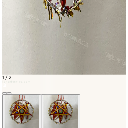
1
/
2
longdenviet.com