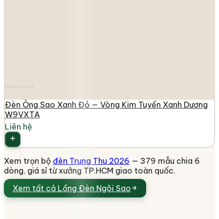
longdenviet.com
Đèn Ông Sao Xanh Đỏ — Vòng Kim Tuyến Xanh Dương
W9VXTA
Liên hệ
Xem trọn bộ
đèn Trung Thu 2026
— 379 mẫu chia 6
dòng, giá sỉ từ xưởng TP.HCM giao toàn quốc.
Xem tất cả
Lồng Đèn Ngôi Sao