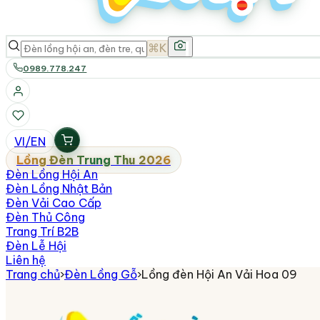
⌘K
0989.778.247
VI
/
EN
Lồng Đèn Trung Thu 2026
Đèn Lồng Hội An
Đèn Lồng Nhật Bản
Đèn Vải Cao Cấp
Đèn Thủ Công
Trang Trí B2B
Đèn Lễ Hội
Liên hệ
Trang chủ
›
Đèn Lồng Gỗ
›
Lồng đèn Hội An Vải Hoa 09