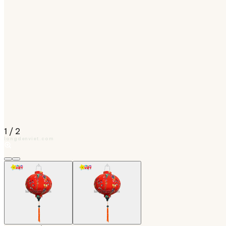
1
/
2
longdenviet.com