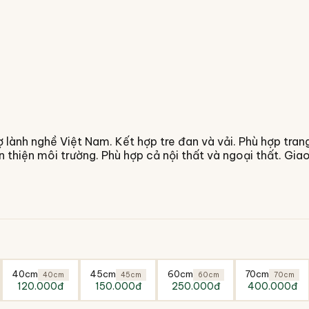
ành nghề Việt Nam. Kết hợp tre đan và vải. Phù hợp trang t
hân thiện môi trường. Phù hợp cả nội thất và ngoại thất. Gi
40cm
45cm
60cm
70cm
40cm
45cm
60cm
70cm
120.000đ
150.000đ
250.000đ
400.000đ