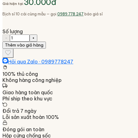
30.000đ
Giá hiện tại:
Bịch sỉ 10 cái cùng mẫu — gọi
0989.778.247
báo giá sỉ
Số lượng
−
+
Thêm vào giỏ hàng
Hỏi qua Zalo ·
0989778247
100% thủ công
Không hàng công nghiệp
Giao hàng toàn quốc
Phí ship theo khu vực
Đổi trả 7 ngày
Lỗi sản xuất hoàn 100%
Đóng gói an toàn
Hộp cứng chống sốc