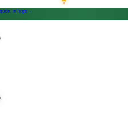
uân, in logo
→