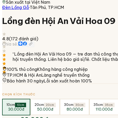
Sản xuất tại
Việt Nam
Đèn Lồng Gỗ
·
Tân Phú, TP.HCM
Lồng đèn Hội An Vải Hoa 09
4.8
(
172
đánh giá)
Chia sẻ:
“
Lồng đèn Hội An Vải Hoa 09 — tre đan thủ công thợ l
hội truyền thống. Liên hệ báo giá sỉ/lẻ. Chất liệu t
100% thủ công
Không hàng công nghiệp
TP.HCM & Hội An
Làng nghề truyền thống
Bảo hành 30 ngày
Lỗi sản xuất hoàn 100%
CHỌN KÍCH THƯỚC
10cm
20cm
30cm
35cm
10cm
20cm
30cm
35cm
30.000đ
50.000đ
80.000đ
110.000đ