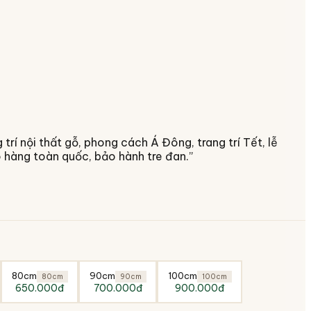
rí nội thất gỗ, phong cách Á Đông, trang trí Tết, lễ
ao hàng toàn quốc, bảo hành tre đan.
”
80cm
90cm
100cm
80cm
90cm
100cm
650.000đ
700.000đ
900.000đ