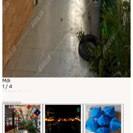
Mới
1
/
4
longdenviet.com