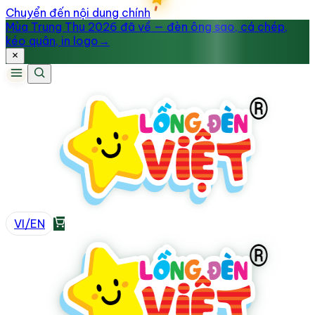
Chuyển đến nội dung chính
Mùa Trung Thu 2026 đã về — đèn ông sao, cá chép,
kéo quân, in logo
→
VI
/
EN