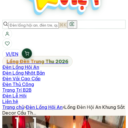
⌘K
VI
/
EN
Lồng Đèn Trung Thu 2026
Đèn Lồng Hội An
Đèn Lồng Nhật Bản
Đèn Vải Cao Cấp
Đèn Thủ Công
Trang Trí B2B
Đèn Lễ Hội
Liên hệ
Trang chủ
›
Đèn Lồng Hội An
›
Lồng Đèn Hội An Khung Sắt
Decor Cầu Th…