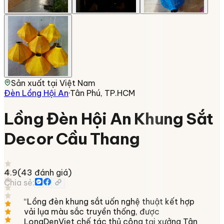
Sản xuất tại
Việt Nam
Đèn Lồng Hội An
·
Tân Phú, TP.HCM
Lồng Đèn Hội An Khung Sắt
Decor Cầu Thang
4.9
(
43
đánh giá)
Chia sẻ:
“
Lồng đèn khung sắt uốn nghệ thuật kết hợp
vải lụa màu sắc truyền thống, được
LongDenViet chế tác thủ công tại xưởng Tân