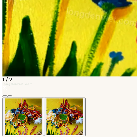
1
/
2
longdenviet.com