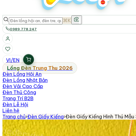
⌘K
0989.778.247
VI
/
EN
Lồng Đèn Trung Thu 2026
Đèn Lồng Hội An
Đèn Lồng Nhật Bản
Đèn Vải Cao Cấp
Đèn Thủ Công
Trang Trí B2B
Đèn Lễ Hội
Liên hệ
Trang chủ
›
Đèn Giấy Kiếng
›
Đèn Giấy Kiếng Hình Thú Mẫu 