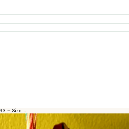
33 — Size …