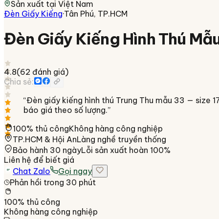
Sản xuất tại
Việt Nam
Đèn Giấy Kiếng
·
Tân Phú, TP.HCM
Đèn Giấy Kiếng Hình Thú Mẫ
4.8
(
62
đánh giá)
Chia sẻ:
“
Đèn giấy kiếng hình thú Trung Thu mẫu 33 — size 
báo giá theo số lượng.
”
100% thủ công
Không hàng công nghiệp
TP.HCM & Hội An
Làng nghề truyền thống
Bảo hành 30 ngày
Lỗi sản xuất hoàn 100%
Liên hệ để biết giá
Chat Zalo
Gọi ngay
Phản hồi trong 30 phút
100% thủ công
Không hàng công nghiệp