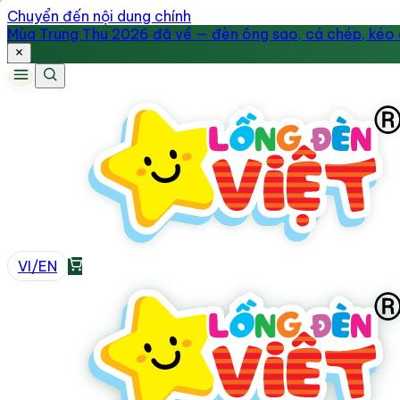
Chuyển đến nội dung chính
Mùa Trung Thu 2026 đã về — đèn ông sao, cá chép, kéo q
VI
/
EN