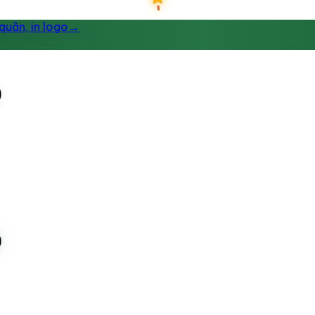
uân, in logo
→