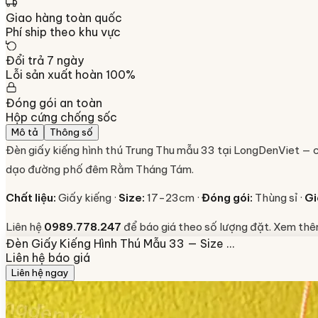
Giao hàng toàn quốc
Phí ship theo khu vực
Đổi trả 7 ngày
Lỗi sản xuất hoàn 100%
Đóng gói an toàn
Hộp cứng chống sốc
Mô tả
Thông số
Đèn giấy kiếng hình thú Trung Thu mẫu 33 tại LongDenViet — 
dạo đường phố đêm Rằm Tháng Tám.
Chất liệu:
Giấy kiếng ·
Size:
17-23cm ·
Đóng gói:
Thùng sỉ ·
Gi
Liên hệ
0989.778.247
để báo giá theo số lượng đặt. Xem thê
Đèn Giấy Kiếng Hình Thú Mẫu 33 — Size …
Liên hệ báo giá
Liên hệ ngay