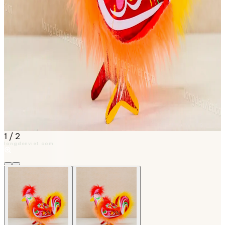
1
/
2
longdenviet.com