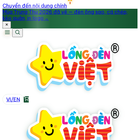
Chuyển đến nội dung chính
Mùa Trung Thu 2026 đã về — đèn ông sao, cá chép,
kéo quân, in logo
→
VI
/
EN