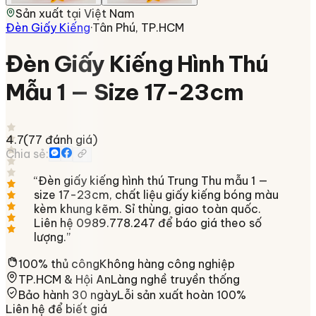
Sản xuất tại
Việt Nam
Đèn Giấy Kiếng
·
Tân Phú, TP.HCM
Đèn Giấy Kiếng Hình Thú
Mẫu 1 — Size 17-23cm
4.7
(
77
đánh giá)
Chia sẻ:
“
Đèn giấy kiếng hình thú Trung Thu mẫu 1 —
size 17-23cm, chất liệu giấy kiếng bóng màu
kèm khung kẽm. Sỉ thùng, giao toàn quốc.
Liên hệ 0989.778.247 để báo giá theo số
lượng.
”
100% thủ công
Không hàng công nghiệp
TP.HCM & Hội An
Làng nghề truyền thống
Bảo hành 30 ngày
Lỗi sản xuất hoàn 100%
Liên hệ để biết giá