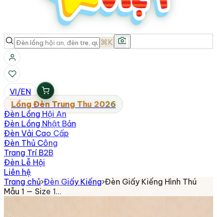
⌘K
VI
/
EN
Lồng Đèn Trung Thu 2026
Đèn Lồng Hội An
Đèn Lồng Nhật Bản
Đèn Vải Cao Cấp
Đèn Thủ Công
Trang Trí B2B
Đèn Lễ Hội
Liên hệ
Trang chủ
›
Đèn Giấy Kiếng
›
Đèn Giấy Kiếng Hình Thú
Mẫu 1 — Size 1…