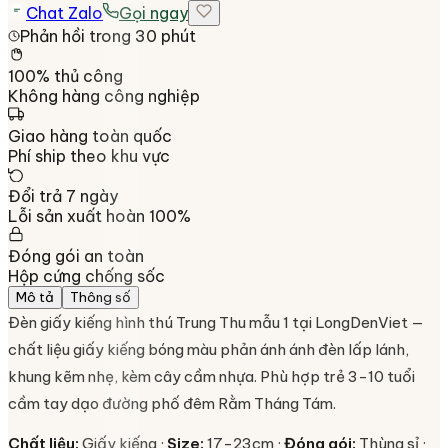
Chat Zalo
Gọi ngay
Phản hồi trong 30 phút
100% thủ công
Không hàng công nghiệp
Giao hàng toàn quốc
Phí ship theo khu vực
Đổi trả 7 ngày
Lỗi sản xuất hoàn 100%
Đóng gói an toàn
Hộp cứng chống sốc
Mô tả
Thông số
Đèn giấy kiếng hình thú Trung Thu mẫu 1 tại LongDenViet —
chất liệu giấy kiếng bóng màu phản ánh ánh đèn lấp lánh,
khung kẽm nhẹ, kèm cây cầm nhựa. Phù hợp trẻ 3-10 tuổi
cầm tay dạo đường phố đêm Rằm Tháng Tám.
Chất liệu:
Giấy kiếng ·
Size:
17-23cm ·
Đóng gói:
Thùng sỉ ·