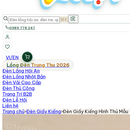
⌘K
0989.778.247
VI
/
EN
Lồng Đèn Trung Thu 2026
Đèn Lồng Hội An
Đèn Lồng Nhật Bản
Đèn Vải Cao Cấp
Đèn Thủ Công
Trang Trí B2B
Đèn Lễ Hội
Liên hệ
Trang chủ
›
Đèn Giấy Kiếng
›
Đèn Giấy Kiếng Hình Thú Mẫu 