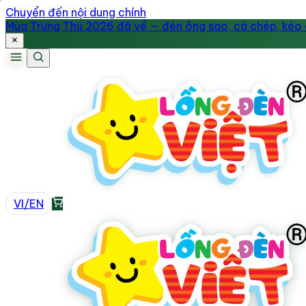
Chuyển đến nội dung chính
Mùa Trung Thu 2026 đã về — đèn ông sao, cá chép, kéo q
VI
/
EN