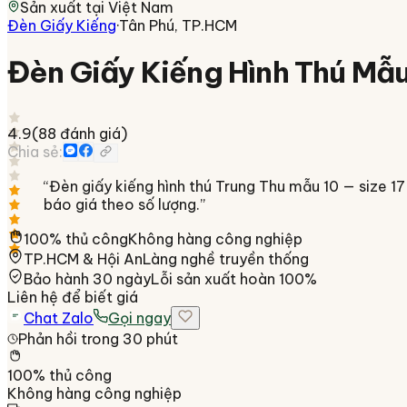
Sản xuất tại
Việt Nam
Đèn Giấy Kiếng
·
Tân Phú, TP.HCM
Đèn Giấy Kiếng Hình Thú Mẫ
4.9
(
88
đánh giá)
Chia sẻ:
“
Đèn giấy kiếng hình thú Trung Thu mẫu 10 — size 
báo giá theo số lượng.
”
100% thủ công
Không hàng công nghiệp
TP.HCM & Hội An
Làng nghề truyền thống
Bảo hành 30 ngày
Lỗi sản xuất hoàn 100%
Liên hệ để biết giá
Chat Zalo
Gọi ngay
Phản hồi trong 30 phút
100% thủ công
Không hàng công nghiệp