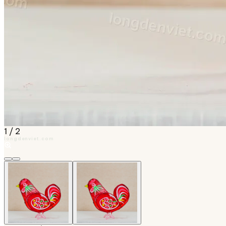
1
/
2
longdenviet.com